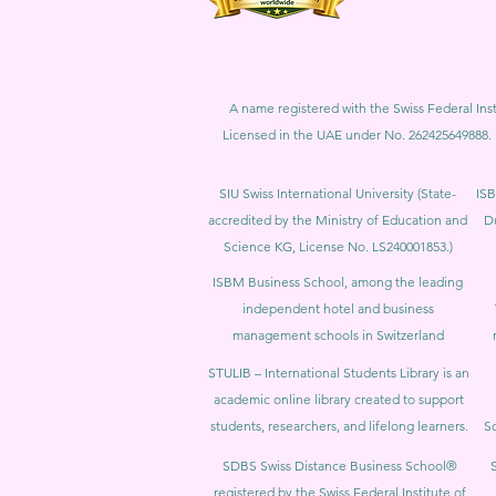
A name registered with the Swiss Federal Inst
Licensed in the UAE under No. 262425649888. 
SIU Swiss International University (
State-
ISB
accredited by the Ministry of Education and
D
Science KG, License No. LS240001853.)
ISBM Business School, among the leading
independent hotel and business
management schools in Switzerland
STULIB – International Students Library is an
academic online library created to support
students, researchers, and lifelong learners.
Sc
SDBS Swiss Distance Business School®
registered by the Swiss Federal Institute of