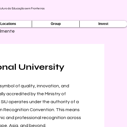
Futuro da Educação sem Fronteiras
Locations
Group
Invest
lmente
onal University
 symbol of quality, innovation, and
ly accredited by the Ministry of
 SIU operates under the authority of a
bon Recognition Convention. This means
emic and professional recognition across
ope, Asia, and beyond.