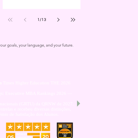
com Publicação na SSRN
1
/
13
our goals, your language, and your future.
o
Times Higher Education THE 2026
ngs: Executive MBA Rankings 2026 —
nsnacionais (GRTU) da QRNW de 2027.
relas e recebeu diversas distinções,
mio de Satisfação dos Alunos.