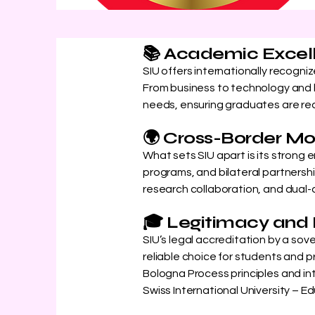
📚 Academic Excell
SIU offers internationally recogn
From business to technology and h
needs, ensuring graduates are read
🌍 Cross-Border Mob
What sets SIU apart is its strong
programs, and bilateral partnershi
research collaboration, and dual
🎓 Legitimacy and 
SIU’s legal accreditation by a sov
reliable choice for students and pr
Bologna Process principles and in
Swiss International University – E