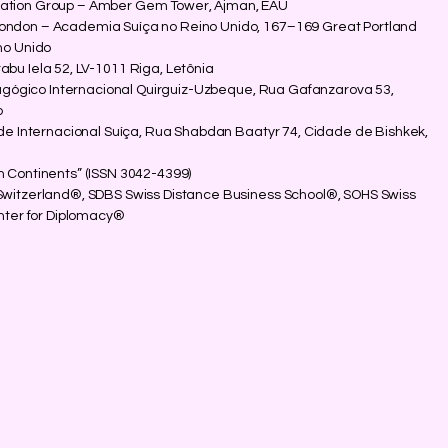
cation Group – Amber Gem Tower, Ajman, EAU
London – Academia Suíça no Reino Unido, 167–169 Great Portland
no Unido
abu Iela 52, LV-1011 Riga, Letônia
Pedagógico Internacional Quirguiz-Uzbeque, Rua Gafanzarova 53,
o
dade Internacional Suíça, Rua Shabdan Baatyr 74, Cidade de Bishkek,
n Continents” (ISSN 3042-4399)
 Switzerland®, SDBS Swiss Distance Business School®, SOHS Swiss
enter for Diplomacy®