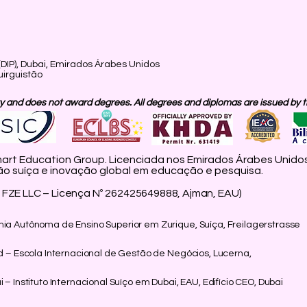
(DIP), Dubai, Emirados Árabes Unidos
uirguistão
 and does not award degrees. All degrees and diplomas are issued by the
rt Education Group. Licenciada nos Emirados Árabes Unidos
ão suíça e inovação global em educação e pesquisa.
FZE LLC – Licença Nº 262425649888, Ajman, EAU)
mia Autônoma de Ensino Superior em Zurique, Suíça, Freilagerstrasse
nd – Escola Internacional de Gestão de Negócios, Lucerna,
 – Instituto Internacional Suíço em Dubai, EAU, Edifício CEO, Dubai