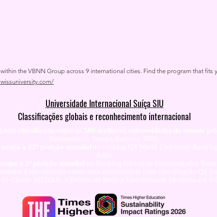
thin the VBNN Group across 9 international cities. Find the program that fits y
swissuniversity.com/
Universidade Internacional Suíça SIU
Classificações globais e reconhecimento internacional
) está classificada entre as 500 melhores universidades do mundo pel
Sustainability Impact Ranking 2026.
) ocupa a 22ª posição mundial
no ranking QS World University Ranki
Joint.
 ocupa a 3ª posição mundial
no Ranking Global de Universidades Tra
 também é reconhecida como uma universidade com classificação QS 5 est
o do Cliente MENAA, o Prêmio de Melhor Universidade Moderna e o Prê