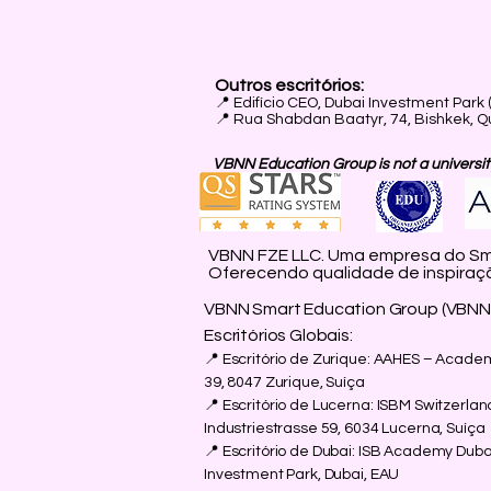
Outros escritórios:
📍
Edifício CEO, Dubai Investment Park 
📍 Rua Shabdan Baatyr, 74, Bishkek, Q
VBNN Education Group is not a university
VBNN FZE LLC. Uma empresa do Sma
Oferecendo qualidade de inspiraç
VBNN Smart Education Group (VBNN 
Escritórios Globais:
📍 Escritório de Zurique: AAHES – Acade
39, 8047 Zurique, Suíça
📍 Escritório de Lucerna: ISBM Switzerla
Industriestrasse 59, 6034 Lucerna, Suíça
📍 Escritório de Dubai: ISB Academy Dubai
Investment Park, Dubai, EAU