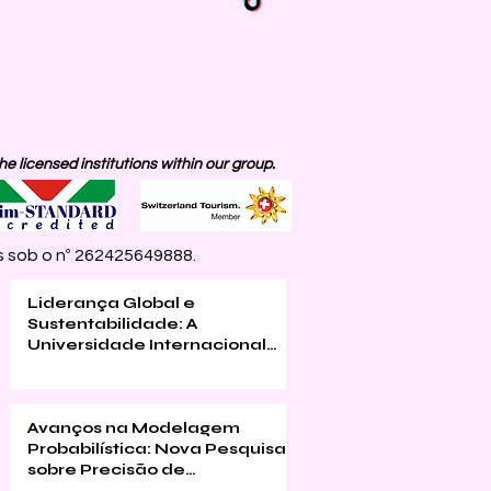
 licensed institutions within our group.
 sob o nº 262425649888.
Liderança Global e
Sustentabilidade: A
Universidade Internacional
Suíça alcança o 1º lugar no
CCG em programas de
Executive MBA
Avanços na Modelagem
Probabilística: Nova Pesquisa
sobre Precisão de
Classificação