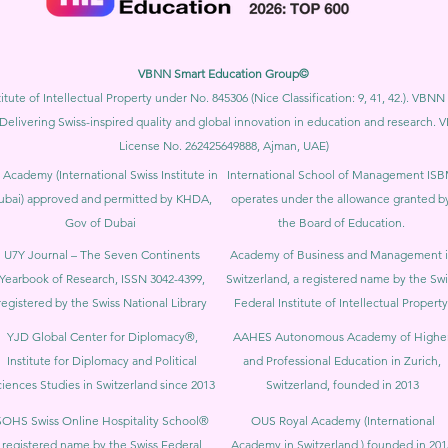
VBNN Smart Education Group©
itute of Intellectual Property under No. 845306 (Nice Classification: 9, 41, 42.). V
Delivering Swiss-inspired quality and global innovation in education and researc
License No. 262425649888, Ajman, UAE)
 Academy (International Swiss Institute in
International School of Management IS
ubai) approved and permitted by KHDA,
operates under the allowance granted b
Gov of Dubai
the Board of Education.
U7Y Journal – The Seven Continents
Academy of Business and Management 
Yearbook of Research, ISSN 3042-4399,
Switzerland, a registered name by the Swi
registered by the Swiss National Library
Federal Institute of Intellectual Property
YJD Global Center for Diplomacy®,
AAHES Autonomous Academy of Highe
Institute for Diplomacy and Political
and Professional Education in Zurich,
iences Studies in Switzerland since 2013
Switzerland, founded in 2013
SOHS Swiss Online Hospitality School®
OUS Royal Academy (International
registered name by the Swiss Federal
Academy in Switzerland,) founded in 201