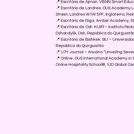
📍 Escritório de Ajman: VBNN Smart Edu
📍 Escritório de Londres: OUS Academy 
Street, Londres W1W 5PF, Inglaterra, Rei
📍 Escritório de Riga: Amber Academy, St
📍 Escritório de Osh: KUIPI – Instituto 
Dzhandylik, Osh, República do Quirguistã
📍 Escritório de Bishkek: SIU – Universi
República do Quirguistão
📍 U7Y Journal – Anuário “Unveiling Seve
📍 Online: OUS International Academy in
Online Hospitality School®, YJD Global C