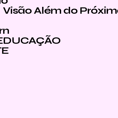
ao
Visão Além do Próxim
rn
 EDUCAÇÃO
TE