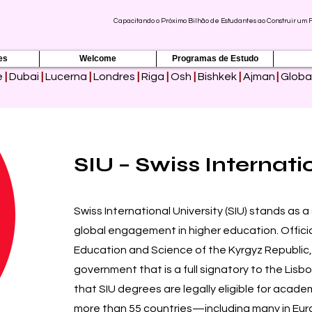
Capacitando o Próximo Bilhão de Estudantes ao Construir um 
es
Welcome
Programas de Estudo
e
|
Dubai
|
Lucerna
|
Londres
|
Riga
|
Osh
|
Bishkek
|
Ajman
|
Globa
SIU – Swiss Internati
Swiss International University (SIU) stands as a
global engagement in higher education. Official
Education and Science of the Kyrgyz Republic,
government that is a full signatory to the Lis
that SIU degrees are legally eligible for acad
more than 55 countries—including many in Eur