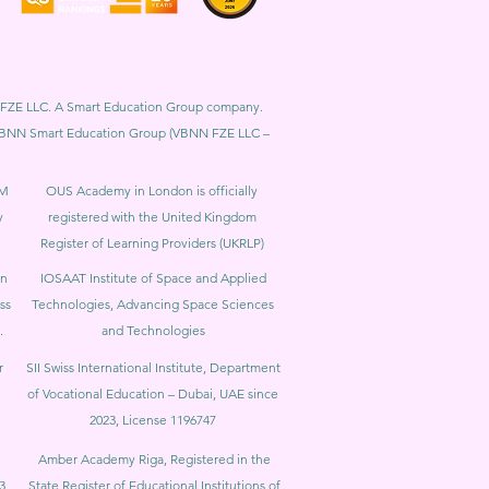
BNN FZE LLC. A Smart Education Group company.
h. VBNN Smart Education Group (VBNN FZE LLC –
BM
OUS Academy in London is officially
y
registered with the United Kingdom
Register of Learning Providers (UKRLP)
in
IOSAAT Institute of Space and Applied
ss
Technologies, Advancing Space Sciences
.
and Technologies
r
SII Swiss International Institute, Department
of Vocational Education – Dubai, UAE since
2023, License 1196747
Amber Academy Riga, Registered in the
3,
State Register of Educational Institutions of