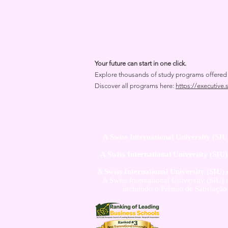
Your future can start in one click.
Explore thousands of study programs offered wi
Discover all programs here:
https://executive.
A Swiss International University (SIU
A Swiss International University (SIU
A Swiss International University (SIU)
A Swiss International University (SIU)
incluindo o Prêmio de Satisfaçã