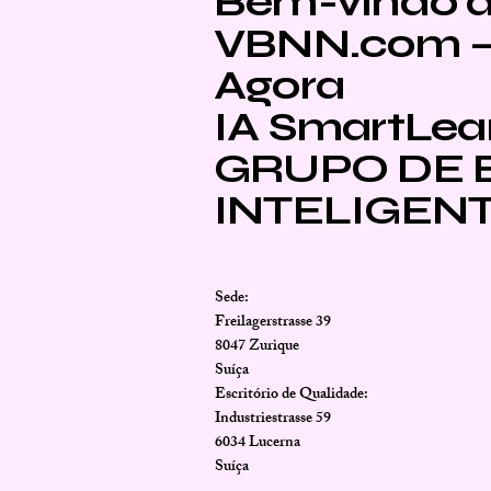
Bem-vindo 
VBNN.com – 
Agora
IA SmartLea
GRUPO DE
INTELIGEN
Sede:
Freilagerstrasse 39
8047 Zurique
Suíça
Escritório de Qualidade:
Industriestrasse 59
6034 Lucerna
Suíça