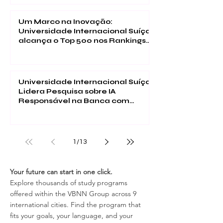
Um Marco na Inovação:
Universidade Internacional Suíça
alcança o Top 500 nos Rankings
de Impacto da Times Higher
Education 2026
Universidade Internacional Suíça
Lidera Pesquisa sobre IA
Responsável na Banca com
Publicação na SSRN
1
/
13
Your future can start in one click.
Explore thousands of study programs
offered within the VBNN Group across 9
international cities. Find the program that
fits your goals, your language, and your