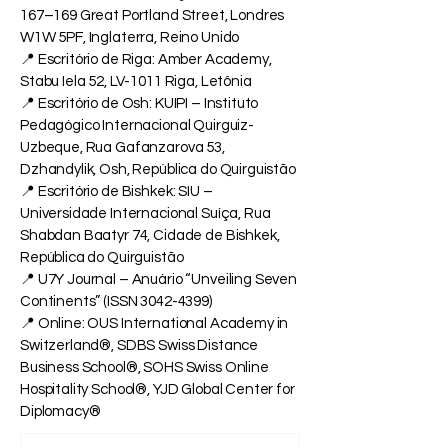
167–169 Great Portland Street, Londres
W1W 5PF, Inglaterra, Reino Unido
📍 Escritório de Riga: Amber Academy,
Stabu Iela 52, LV-1011 Riga, Letônia
📍 Escritório de Osh: KUIPI – Instituto
Pedagógico Internacional Quirguiz-
Uzbeque, Rua Gafanzarova 53,
Dzhandylik, Osh, República do Quirguistão
📍 Escritório de Bishkek: SIU –
Universidade Internacional Suíça, Rua
Shabdan Baatyr 74, Cidade de Bishkek,
República do Quirguistão
📍 U7Y Journal – Anuário “Unveiling Seven
Continents” (ISSN
3042-4399)
📍 Online: OUS International Academy in
Switzerland®, SDBS Swiss Distance
Business School®, SOHS Swiss Online
Hospitality School®, YJD Global Center for
Diplomacy®