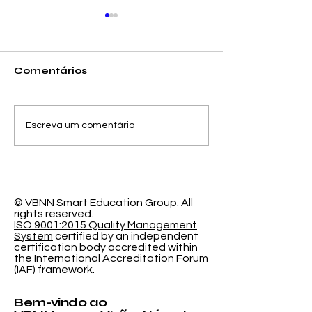
Comentários
Avanços na
O Espaço de
Escreva um comentário
Modelagem
Aprendizag
Probabilística: Nova
Programável
Pesquisa sobre
Pesquisa Ino
Precisão de
da Universid
Classificação
Internacional
© VBNN Smart Education Group.
All
rights reserved.
sobre Educa
ISO 9001:2015 Quality Management
Imersiva
System
certified by an independent
certification body accredited within
the International Accreditation Forum
(IAF) framework.
Bem-vindo ao