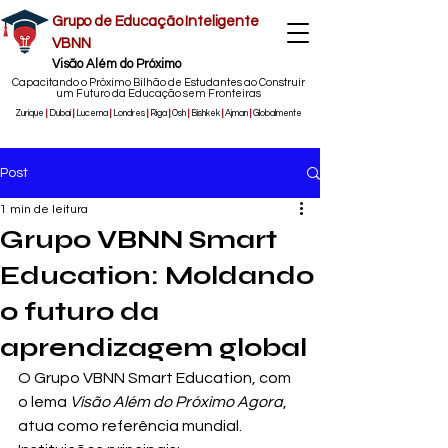
Grupo de Educação Inteligente
VBNN
Visão Além do Próximo
Capacitando o Próximo Bilhão de Estudantes ao Construir
um Futuro da Educação sem Fronteiras
Zurique
|
Dubai
|
Lucerna
|
Londres
|
Riga
|
Osh
|
Bishkek
|
Ajman
|
Globalmente
Post
1 min de leitura
Grupo VBNN Smart
Education: Moldando
o futuro da
aprendizagem global
O Grupo VBNN Smart Education, com 
o lema 
Visão Além do Próximo Agora
, 
atua como referência mundial.