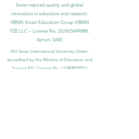
Swiss-inspired quality and global
innovation in education and research.
VBNN Smart Education Group (VBNN
FZE LLC – License No.
262425649888
,
Ajman, UAE)
SIU Swiss International University (
State-
accredited by the Ministry of Education and
Science KG, License No. LS240001853.)
ISB Academy (International Swiss Institute in
Dubai) approved and permitted by KHDA,
Gov of Dubai
International School of Management ISBM
operates under the allowance granted by
the Board of Education.
ISBM Business School, among the leading