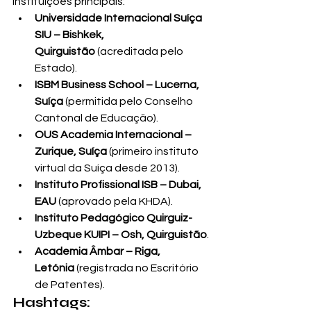
Instituições principais:
Universidade Internacional Suíça 
SIU – Bishkek, 
Quirguistão
 (acreditada pelo 
Estado).
ISBM Business School – Lucerna, 
Suíça
 (permitida pelo Conselho 
Cantonal de Educação).
OUS Academia Internacional – 
Zurique, Suíça
 (primeiro instituto 
virtual da Suíça desde 2013).
Instituto Profissional ISB – Dubai, 
EAU
 (aprovado pela KHDA).
Instituto Pedagógico Quirguiz-
Uzbeque KUIPI – Osh, Quirguistão
.
Academia Âmbar – Riga, 
Letónia
 (registrada no Escritório 
de Patentes).
Hashtags: