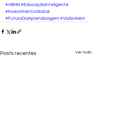
#VBNN
#EducaçãoInteligente
#InvestimentoGlobal
#FuturoDaAprendizagem
#VisãoAlém
Ver tudo
Posts recentes