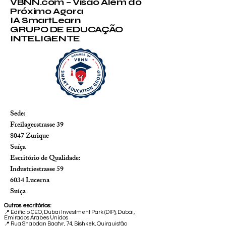
VBNN.com – Visão Além do
Próximo Agora
IA SmartLearn
GRUPO DE EDUCAÇÃO
INTELIGENTE
Sede:
Freilagerstrasse 39
8047 Zurique
Suíça
Escritório de Qualidade:
Industriestrasse 59
6034 Lucerna
Suíça
Outros escritórios:
📍
Edifício CEO, Dubai Investment Park (DIP), Dubai,
Emirados Árabes Unidos
📍 Rua Shabdan Baatyr, 74, Bishkek, Quirguistão