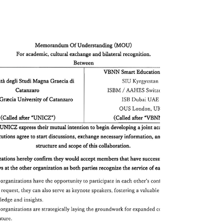
University – SIU) hat einen wichtigen Schritt zur
Stärkung ihrer Präsenz im europäischen
Hochschulraum unternommen. Im Rahmen eines
dreitägigen Treffens mit der Università Magna
Graecia di Catanzaro (UNICZ) standen
hochrangige Gespräche im Mittelpunkt, die sich
vor allem auf den Ausbau einer langfristigen
akademischen Zusammenarbeit sowie auf die
Abstimmung zwischen Institutionen in der