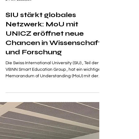
2 Min. Lesezeit
SIU stärkt globales
Netzwerk: MoU mit
UNICZ eröffnet neue
Chancen in Wissenschaft
und Forschung
Die Swiss International University (SIU) , Teil der
VBNN Smart Education Group , hat ein wichtiges
Memorandum of Understanding (MoU) mit der
Magna Graecia University of Catanzaro (UNICZ)
in Italien unterzeichnet.Obwohl SIU selbst nicht in
der Schweiz ansässig ist, verfügt die Gruppe