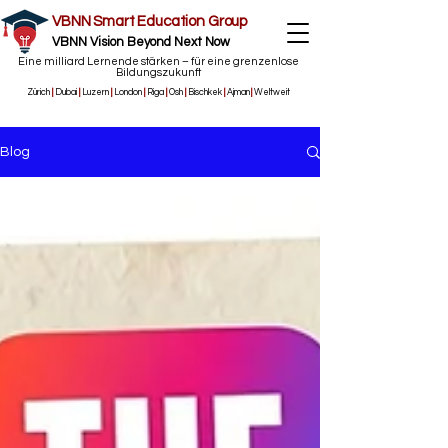
VBNN Smart Education Group
VBNN Vision Beyond Next Now
Eine milliard Lernende stärken – für eine grenzenlose
Bildungszukunft
Zürich
|
Dubai
|
Luzern
|
London
|
Riga
|
Osh
|
Bischkek
|
Ajman
|
Weltweit
Blog