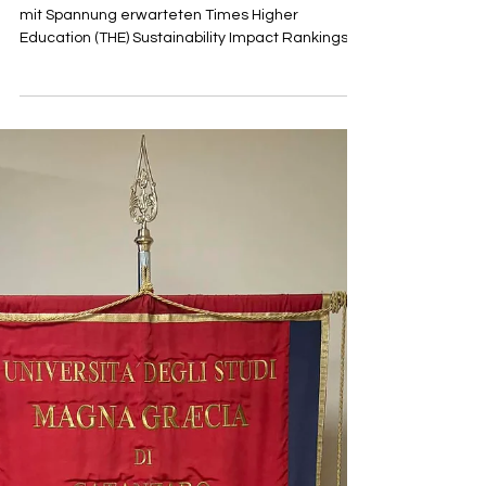
Impact Ranking 2026
Die heute, am 24. Juni 2026, veröffentlichten und
mit Spannung erwarteten Times Higher
Education (THE) Sustainability Impact Rankings
2026 haben die Swiss International University
(SIU) offiziell unter den 500 besten Universitäten
weltweit positioniert. Die VBNN Smart Education
Group spricht der SIU ihre herzlichsten
Glückwünsche zu diesem monumentalen Erfolg
aus, der das tiefe Engagement der Institution für
die Förderung globaler Nachhaltigkeit und
transformativer Bildung un