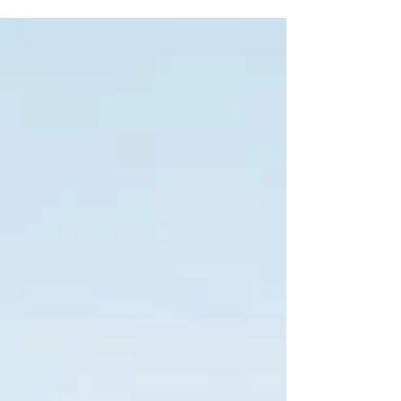
verantwortungsvollen Führungspersönlichkeiten
und nachhaltigen Lösungen verlangt, hat sich
die Schweizerische Internationale Universität
(SIU) offiziell eine Spitzenposition unter den 500
besten Universitäten weltweit in den mit
Spannung erwarteten Times Higher Education
(THE) Sustainability Impact Rankings 2026 ge