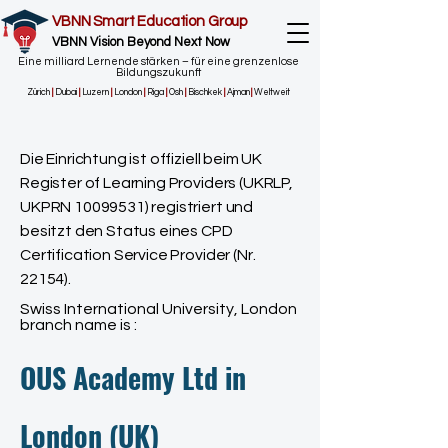
VBNN Smart Education Group
VBNN Vision Beyond Next Now
Eine milliard Lernende stärken – für eine grenzenlose
Bildungszukunft
Zürich
|
Dubai
|
Luzern
|
London
|
Riga
|
Osh
|
Bischkek
|
Ajman
|
Weltweit
Die Einrichtung ist offiziell beim UK
Register of Learning Providers (UKRLP,
UKPRN
10099531)
registriert und
besitzt den Status eines CPD
Certification Service Provider (Nr.
22154).
Swiss International University, London
branch name is :
OUS Academy Ltd in
London (UK)