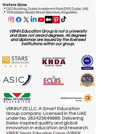
Weitere Büros:
📍
CEO Building, Dubai Investment Park (DIP), Dubai, VAE
📍 74 Shabdan Baatyr Street, Bischkek, Kirgisistan
VBNN Education Group is not a university
and does not award degrees. All degrees
and diplomas are issued by the licensed
institutions within our group.
VBNN FZE LLC. A Smart Education
Group company. Licensed in the UAE
under No.
262425649888
. Delivering
Swiss-inspired quality and global
innovation in education and research.
VBNN Smart Education Group (VBNN