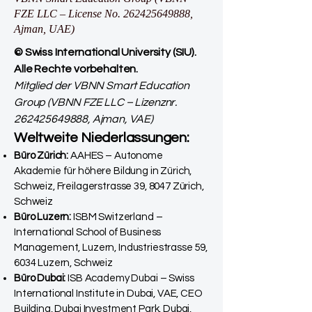
FZE LLC – License No.
262425649888
,
Ajman, UAE)
© Swiss International University (SIU).
Alle Rechte vorbehalten.
Mitglied der VBNN Smart Education
Group (VBNN FZE LLC – Lizenznr.
262425649888
, Ajman, VAE)
Weltweite Niederlassungen:
Büro Zürich:
AAHES – Autonome
Akademie für höhere Bildung in Zürich,
Schweiz, Freilagerstrasse 39, 8047 Zürich,
Schweiz
Büro Luzern:
ISBM Switzerland –
International School of Business
Management, Luzern, Industriestrasse 59,
6034 Luzern, Schweiz
Büro Dubai:
ISB Academy Dubai – Swiss
International Institute in Dubai, VAE, CEO
Building, Dubai Investment Park, Dubai,