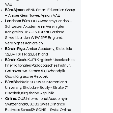
VAE
Büro Ajman:
VBNN Smart Education Group
– Amber Gem Tower, Ajman, VAE
Londoner Büro:
OUS Academy London –
Schweizer Akademie im Vereinigten
Königreich, 167–169 Great Portland
Street, London W1W 5PF, England,
Vereinigtes Königreich
Büro in Riga:
Amber Academy, Stabu Iela
52, LV-1011 Riga, Lettland
Büro in Osch:
KUIPI Kirgisisch-Usbekisches
Internationales Pädagogisches Institut,
Gafanzarova-Straße 53, Dzhandylik,
Osch, Kirgisische Republik
Büro Bischkek:
SIU Swiss International
University, Shabdan-Baatyr-Straße 74,
Bischkek, Kirgisische Republik
Online:
OUS International Academy in
Switzerland®, SDBS Swiss Distance
Business School®, SOHS – Swiss Online