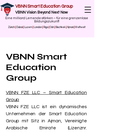
VBNN Smart Education Group
VBNN Vision Beyond Next Now
Eine milliard Lernende stärken – für eine grenzenlose
Bildungszukunft
Zürich
|
Dubai
|
Luzern
|
London
|
Riga
|
Osh
|
Bischkek
|
Ajman
|
Weltweit
VBNN Smart
Education
Group
VBNN FZE LLC – Smart Education
Group
VBNN FZE LLC ist ein dynamisches
Unternehmen der Smart Education
Group mit Sitz in Ajman, Vereinigte
Arabische Emirate (Lizenznr.