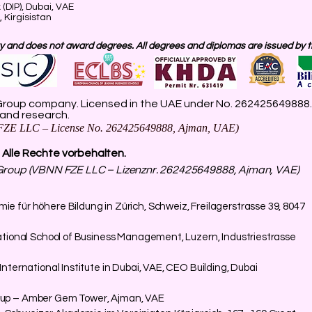
(DIP), Dubai, VAE
 Kirgisistan
 and does not award degrees. All degrees and diplomas are issued by the
roup company. Licensed in the UAE under No. 262425649888. D
 and research.
ZE LLC – License No. 262425649888, Ajman, UAE)
). Alle Rechte vorbehalten.
Group (VBNN FZE LLC – Lizenznr. 262425649888, Ajman, VAE)
für höhere Bildung in Zürich, Schweiz, Freilagerstrasse 39, 8047
tional School of Business Management, Luzern, Industriestrasse
ternational Institute in Dubai, VAE, CEO Building, Dubai
up – Amber Gem Tower, Ajman, VAE