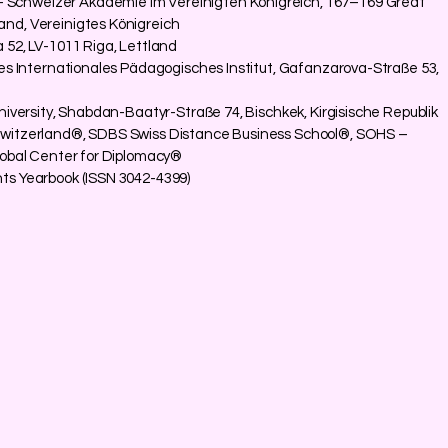
chweizer Akademie im Vereinigten Königreich, 167–169 Great
and, Vereinigtes Königreich
52, LV-1011 Riga, Lettland
es Internationales Pädagogisches Institut, Gafanzarova-Straße 53,
niversity, Shabdan-Baatyr-Straße 74, Bischkek, Kirgisische Republik
witzerland®, SDBS Swiss Distance Business School®, SOHS –
Global Center for Diplomacy®
ts Yearbook (ISSN 3042-4399)