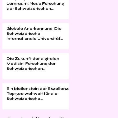
Lernraum: Neue Forschung
der Schweizerischen
Internationalen Universität
Globale Anerkennung: Die
Schweizerische
Internationale Universität
feiert Qualität, Innovation und
Studentenzufriedenheit
Die Zukunft der digitalen
Medizin: Forschung der
Schweizerischen
Internationalen Universität im
"Web of Science"
Ein Meilenstein der Exzellenz:
Top 500 weltweit für die
Schweizerische
Internationale Universität