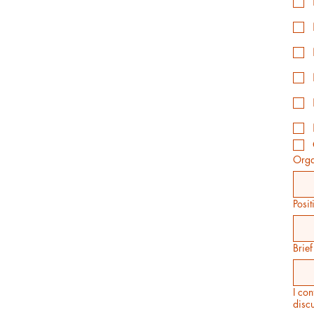
Orga
Posit
Brie
I con
disc