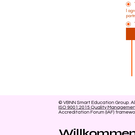
I ag
partn
© VBNN Smart Education Group.
Al
ISO 9001:2015 Quality Manageme
Accreditation Forum (IAF) framewo
Willkommen