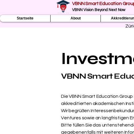
VBNN Smart Education Grou
VBNN Vision Beyond Next Now
Startseite
About
Akkreditieru
Zür
Investm
VBNN Smart Educa
Die VBNN Smart Education Group is
akkreditierten akademischen Insti
Wir begrüßen Interessenbekundung
Ventures sowie an langfristigen E
Bitte füllen Sie das untenstehend
gegebenenfalls mit weiteren Info