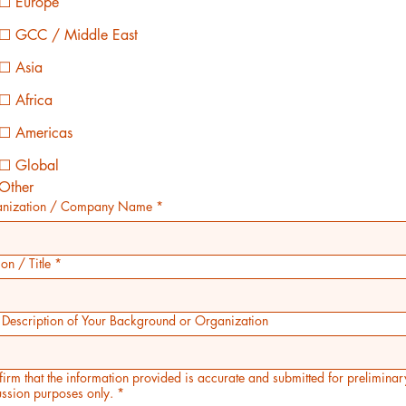
☐ Europe
☐ GCC / Middle East
☐ Asia
☐ Africa
☐ Americas
☐ Global
Other
nization / Company Name
*
ion / Title
*
f Description of Your Background or Organization
firm that the information provided is accurate and submitted for preliminar
ussion purposes only.
*