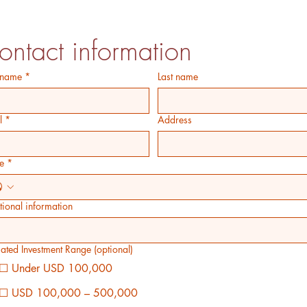
ontact information
t name
*
Last name
l
*
Address
e
*
tional information
mated Investment Range (optional)
☐ Under USD 100,000
☐ USD 100,000 – 500,000