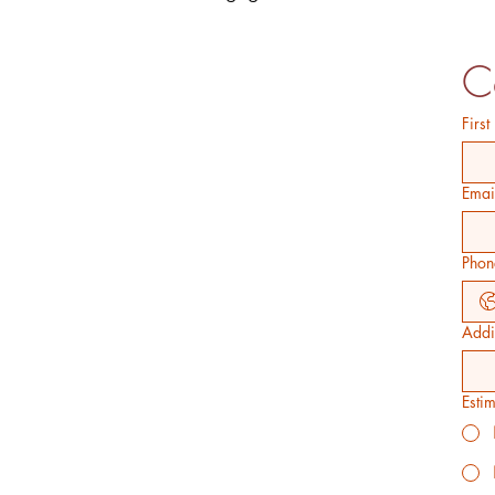
C
Firs
Emai
Phon
Addi
Esti