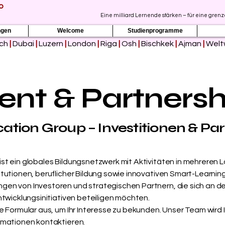
p
Eine milliard Lernende stärken – für eine gren
ngen
Welcome
Studienprogramme
ich
|
Dubai
|
Luzern
|
London
|
Riga
|
Osh
|
Bischkek
|
Ajman
|
Welt
ent & Partnersh
tion Group – Investitionen & Pa
t ein globales Bildungsnetzwerk mit Aktivitäten in mehreren Lä
tutionen, beruflicher Bildung sowie innovativen Smart-Learnin
en von Investoren und strategischen Partnern, die sich an de
ntwicklungsinitiativen beteiligen möchten.
e Formular aus, um Ihr Interesse zu bekunden. Unser Team wird
rmationen kontaktieren.