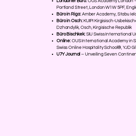
Londoner Büro:
OUS Academy London – S
Portland Street, London W1W 5PF, Engl
Büro in Riga:
Amber Academy, Stabu Iela 
Büro in Osch:
KUIPI Kirgisisch-Usbekisch
Dzhandylik, Osch, Kirgisische Republik
Büro Bischkek:
SIU Swiss International U
Online:
OUS International Academy in S
Swiss Online Hospitality School®, YJD 
U7Y Journal
– Unveiling Seven Continen