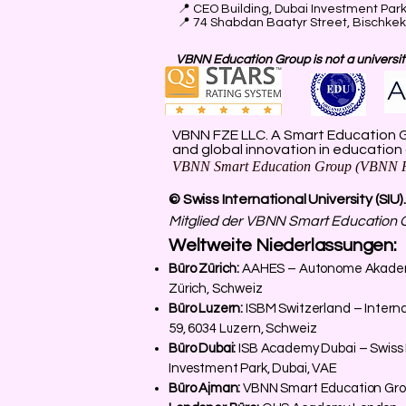
📍
CEO Building, Dubai Investment Park 
📍 74 Shabdan Baatyr Street, Bischkek,
VBNN Education Group is not a university
VBNN FZE LLC. A Smart Education G
and global innovation in education
VBNN Smart Education Group (VBNN F
© Swiss International University (SIU
Mitglied der VBNN Smart Education 
Weltweite Niederlassungen:
Büro Zürich:
AAHES – Autonome Akademie 
Zürich, Schweiz
Büro Luzern:
ISBM Switzerland – Interna
59, 6034 Luzern, Schweiz
Büro Dubai:
ISB Academy Dubai – Swiss In
Investment Park, Dubai, VAE
Büro Ajman:
VBNN Smart Education Gro