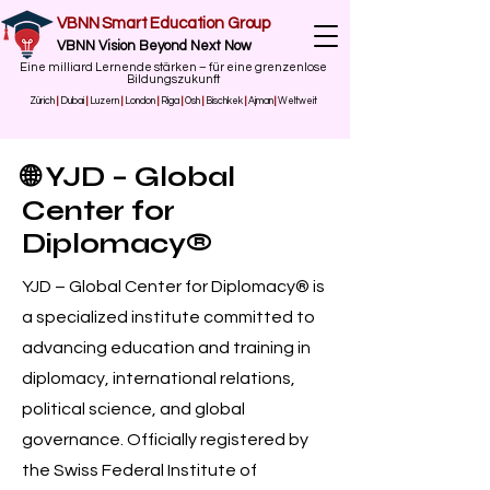
VBNN Smart Education Group
VBNN Vision Beyond Next Now
Eine milliard Lernende stärken – für eine grenzenlose
Bildungszukunft
Zürich
|
Dubai
|
Luzern
|
London
|
Riga
|
Osh
|
Bischkek
|
Ajman
|
Weltweit
🌐 YJD – Global
Center for
Diplomacy®
YJD – Global Center for Diplomacy® is
a specialized institute committed to
advancing education and training in
diplomacy, international relations,
political science, and global
governance. Officially registered by
the Swiss Federal Institute of