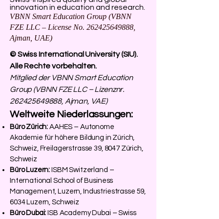
innovation in education and research.
VBNN Smart Education Group (VBNN
FZE LLC – License No.
262425649888
,
Ajman, UAE)
© Swiss International University (SIU).
Alle Rechte vorbehalten.
Mitglied der VBNN Smart Education
Group (VBNN FZE LLC – Lizenznr.
262425649888
, Ajman, VAE)
Weltweite Niederlassungen:
Büro Zürich:
AAHES – Autonome
Akademie für höhere Bildung in Zürich,
Schweiz, Freilagerstrasse 39, 8047 Zürich,
Schweiz
Büro Luzern:
ISBM Switzerland –
International School of Business
Management, Luzern, Industriestrasse 59,
6034 Luzern, Schweiz
Büro Dubai:
ISB Academy Dubai – Swiss