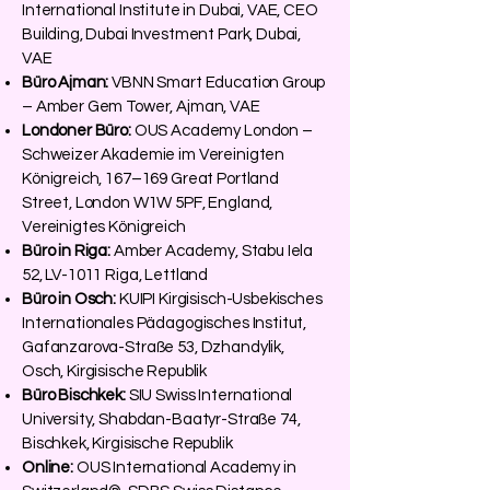
International Institute in Dubai, VAE, CEO
Building, Dubai Investment Park, Dubai,
VAE
Büro Ajman:
VBNN Smart Education Group
– Amber Gem Tower, Ajman, VAE
Londoner Büro:
OUS Academy London –
Schweizer Akademie im Vereinigten
Königreich, 167–169 Great Portland
Street, London W1W 5PF, England,
Vereinigtes Königreich
Büro in Riga:
Amber Academy, Stabu Iela
52, LV-1011 Riga, Lettland
Büro in Osch:
KUIPI Kirgisisch-Usbekisches
Internationales Pädagogisches Institut,
Gafanzarova-Straße 53, Dzhandylik,
Osch, Kirgisische Republik
Büro Bischkek:
SIU Swiss International
University, Shabdan-Baatyr-Straße 74,
Bischkek, Kirgisische Republik
Online:
OUS International Academy in