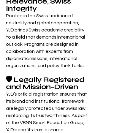
Relevance, Swiss
Integrity
Rooted in the Swiss tradition of
neutrality and global cooperation,
YJD brings Swiss academic credibility
to a field that demands international
outlook. Programs are designed in
collaboration with experts from
diplomatic missions, international
organizations, and policy think tanks.
🛡️ Legally Registered
and Mission-Driven
YJD’s official registration ensures that
its brand and institutional framework
are legally protected under Swiss law,
reinforcing its trustworthiness. As part
of the VBNN Smart Education Group,
YJD benefits from a shared