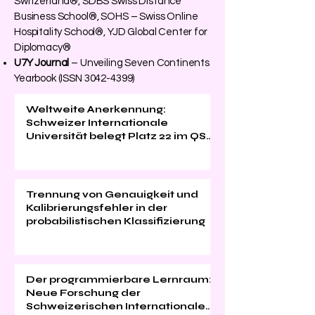
Switzerland®, SDBS Swiss Distance
Business School®, SOHS – Swiss Online
Hospitality School®, YJD Global Center for
Diplomacy®
U7Y Journal
– Unveiling Seven Continents
Yearbook (ISSN
3042-4399)
Weltweite Anerkennung:
Schweizer Internationale
Universität belegt Platz 22 im QS
EMBA Ranking 2026
Trennung von Genauigkeit und
Kalibrierungsfehler in der
probabilistischen Klassifizierung
Der programmierbare Lernraum:
Neue Forschung der
Schweizerischen Internationalen