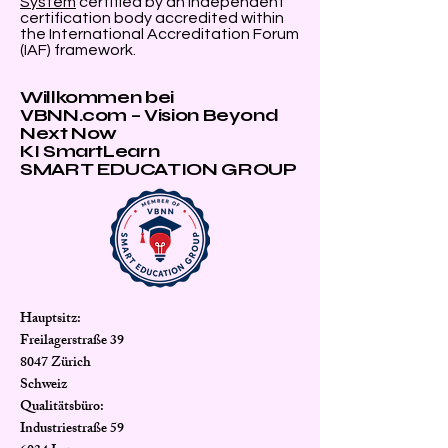
System
certified by an independent
certification body accredited within
the International Accreditation Forum
(IAF) framework.
Willkommen bei
VBNN.com – Vision Beyond
Next Now
KI SmartLearn
SMART EDUCATION GROUP
Hauptsitz:
Freilagerstraße 39
8047 Zürich
Schweiz
Qualitätsbüro:
Industriestraße 59