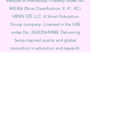
Institute of Intellectual Property under No.
845306 (Nice Classification: 9, 41, 42.).
VBNN FZE LLC. A Smart Education
Group company. Licensed in the UAE
under No.
262425649888
. Delivering
Swiss-inspired quality and global
innovation in education and research.
VBNN Smart Education Group (VBNN
FZE LLC – License No.
262425649888
,
Ajman, UAE)
SIU Swiss International University (
State-
accredited by the Ministry of Education and
Science KG, License No. LS240001853.)
ISB Academy (International Swiss Institute in
Dubai) approved and permitted by KHDA,
Gov of Dubai