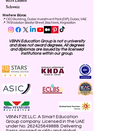
6034 Luzern
Schweiz
Weitere Büros:
📍
CEO Building, Dubai Investment Park (DIP), Dubai, VAE
📍 74 Shabdan Baatyr Street, Bischkek, Kirgisistan
VBNN Education Group is not a university
and does not award degrees. All degrees
and diplomas are issued by the licensed
institutions within our group.
VBNN FZE LLC. A Smart Education
Group company. Licensed in the UAE
under No.
262425649888
. Delivering
Swiss-inspired quality and global