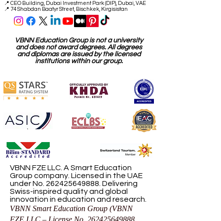
Weitere Büros:
📍
CEO Building, Dubai Investment Park (DIP), Dubai, VAE
📍 74 Shabdan Baatyr Street, Bischkek, Kirgisistan
VBNN Education Group is not a university
and does not award degrees. All degrees
and diplomas are issued by the licensed
institutions within our group.
VBNN FZE LLC. A Smart Education
Group company. Licensed in the UAE
under No.
262425649888
. Delivering
Swiss-inspired quality and global
innovation in education and research.