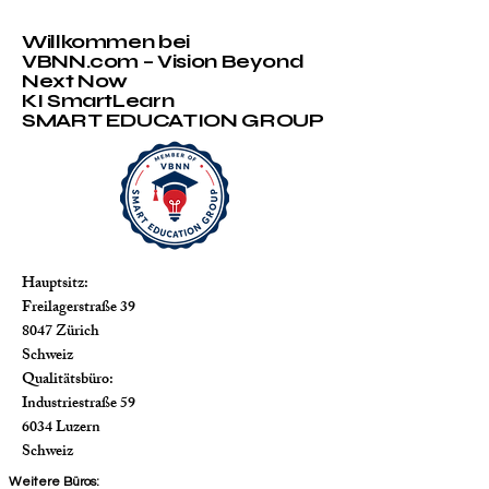
the International Accreditation Forum
(IAF) framework.
Willkommen bei
VBNN.com – Vision Beyond
Next Now
KI SmartLearn
SMART EDUCATION GROUP
Hauptsitz:
Freilagerstraße 39
8047 Zürich
Schweiz
Qualitätsbüro:
Industriestraße 59
6034 Luzern
Schweiz