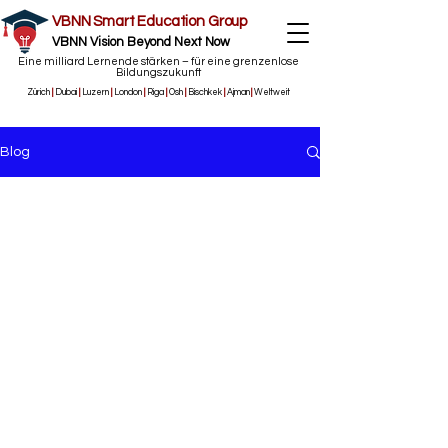
VBNN Smart Education Group
VBNN Vision Beyond Next Now
Eine milliard Lernende stärken – für eine grenzenlose
Bildungszukunft
Zürich
|
Dubai
|
Luzern
|
London
|
Riga
|
Osh
|
Bischkek
|
Ajman
|
Weltweit
Blog