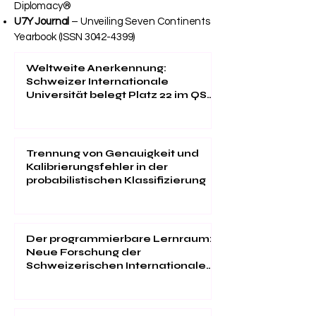
Hospitality School®, YJD Global Center for
Diplomacy®
U7Y Journal
– Unveiling Seven Continents
Yearbook (ISSN
3042-4399)
Weltweite Anerkennung:
Schweizer Internationale
Universität belegt Platz 22 im QS
EMBA Ranking 2026
Trennung von Genauigkeit und
Kalibrierungsfehler in der
probabilistischen Klassifizierung
Der programmierbare Lernraum:
Neue Forschung der
Schweizerischen Internationalen
Universität