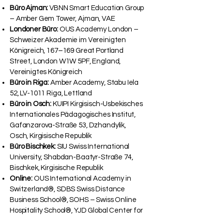
VAE
Büro Ajman:
VBNN Smart Education Group
– Amber Gem Tower, Ajman, VAE
Londoner Büro:
OUS Academy London –
Schweizer Akademie im Vereinigten
Königreich, 167–169 Great Portland
Street, London W1W 5PF, England,
Vereinigtes Königreich
Büro in Riga:
Amber Academy, Stabu Iela
52, LV-1011 Riga, Lettland
Büro in Osch:
KUIPI Kirgisisch-Usbekisches
Internationales Pädagogisches Institut,
Gafanzarova-Straße 53, Dzhandylik,
Osch, Kirgisische Republik
Büro Bischkek:
SIU Swiss International
University, Shabdan-Baatyr-Straße 74,
Bischkek, Kirgisische Republik
Online:
OUS International Academy in
Switzerland®, SDBS Swiss Distance
Business School®, SOHS – Swiss Online