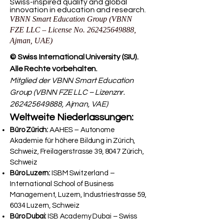
Swiss-inspired quality and global
innovation in education and research.
VBNN Smart Education Group (VBNN
FZE LLC – License No.
262425649888
,
Ajman, UAE)
© Swiss International University (SIU).
Alle Rechte vorbehalten.
Mitglied der VBNN Smart Education
Group (VBNN FZE LLC – Lizenznr.
262425649888
, Ajman, VAE)
Weltweite Niederlassungen:
Büro Zürich:
AAHES – Autonome
Akademie für höhere Bildung in Zürich,
Schweiz, Freilagerstrasse 39, 8047 Zürich,
Schweiz
Büro Luzern:
ISBM Switzerland –
International School of Business
Management, Luzern, Industriestrasse 59,
6034 Luzern, Schweiz
Büro Dubai:
ISB Academy Dubai – Swiss