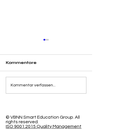
Kommentare
Trennung von
Der
Kommentar verfassen...
Genauigkeit und
programmier
Kalibrierungsfehler in
Lernraum: N
der probabilistischen
Forschung de
Klassifizierung
Schweizeris
International
© VBNN Smart Education Group.
All
rights reserved.
Universität
ISO 9001:2015 Quality Management