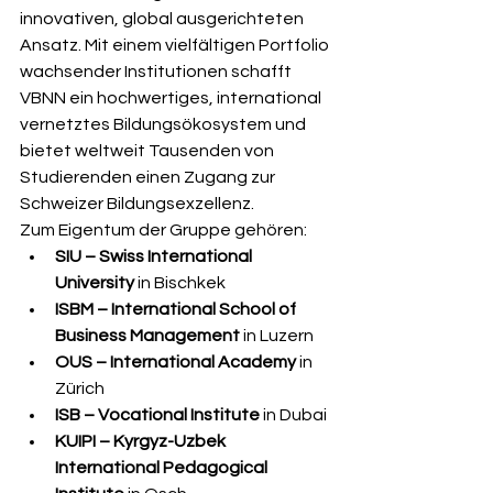
innovativen, global ausgerichteten 
Ansatz. Mit einem vielfältigen Portfolio 
wachsender Institutionen schafft 
VBNN ein hochwertiges, international 
vernetztes Bildungsökosystem und 
bietet weltweit Tausenden von 
Studierenden einen Zugang zur 
Schweizer Bildungsexzellenz.
Zum Eigentum der Gruppe gehören:
SIU – Swiss International 
University
 in Bischkek
ISBM – International School of 
Business Management
 in Luzern
OUS – International Academy
 in 
Zürich
ISB – Vocational Institute
 in Dubai
KUIPI – Kyrgyz-Uzbek 
International Pedagogical 