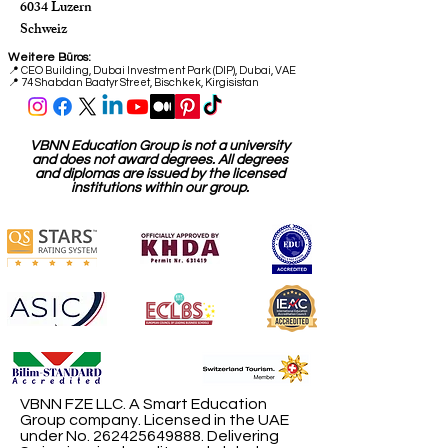
6034 Luzern
Schweiz
Weitere Büros:
📍
CEO Building, Dubai Investment Park (DIP), Dubai, VAE
📍 74 Shabdan Baatyr Street, Bischkek, Kirgisistan
VBNN Education Group is not a university
and does not award degrees. All degrees
and diplomas are issued by the licensed
institutions within our group.
VBNN FZE LLC. A Smart Education
Group company. Licensed in the UAE
under No.
262425649888
. Delivering