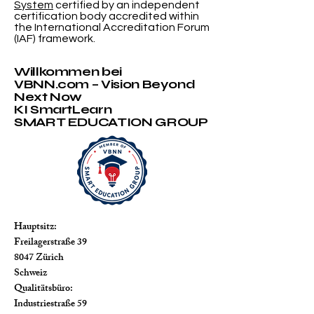
System
certified by an independent
certification body accredited within
the International Accreditation Forum
(IAF) framework.
Willkommen bei
VBNN.com – Vision Beyond
Next Now
KI SmartLearn
SMART EDUCATION GROUP
Hauptsitz:
Freilagerstraße 39
8047 Zürich
Schweiz
Qualitätsbüro:
Industriestraße 59