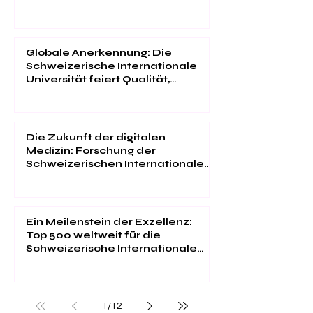
Universität
Globale Anerkennung: Die
Schweizerische Internationale
Universität feiert Qualität,
Innovation und
Studentenzufriedenheit
Die Zukunft der digitalen
Medizin: Forschung der
Schweizerischen Internationalen
Universität im "Web of Science"
Ein Meilenstein der Exzellenz:
Top 500 weltweit für die
Schweizerische Internationale
Universität
1
/
12