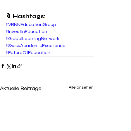
🔖 Hashtags:
#VBNNEducationGroup
#InvestInEducation
#GlobalLearningNetwork
#SwissAcademicExcellence
#FutureOfEducation
Alle ansehen
Aktuelle Beiträge