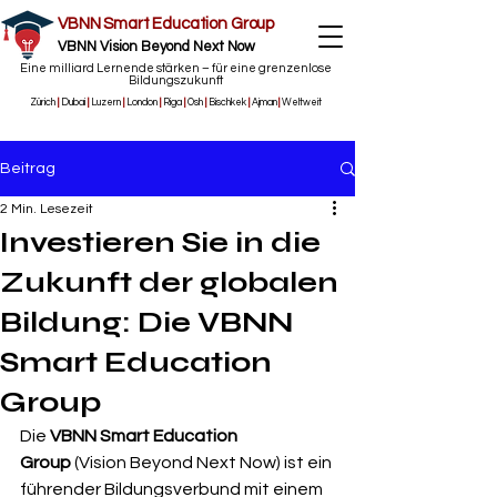
VBNN Smart Education Group
VBNN Vision Beyond Next Now
Eine milliard Lernende stärken – für eine grenzenlose
Bildungszukunft
Zürich
|
Dubai
|
Luzern
|
London
|
Riga
|
Osh
|
Bischkek
|
Ajman
|
Weltweit
Beitrag
2 Min. Lesezeit
Investieren Sie in die
Zukunft der globalen
Bildung: Die VBNN
Smart Education
Group
Die 
VBNN Smart Education 
Group
 (Vision Beyond Next Now) ist ein 
führender Bildungsverbund mit einem 