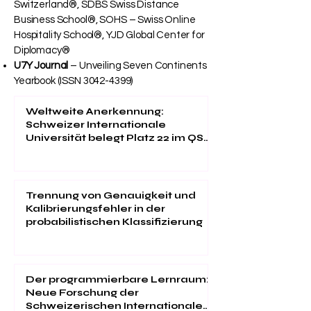
Switzerland®, SDBS Swiss Distance
Business School®, SOHS – Swiss Online
Hospitality School®, YJD Global Center for
Diplomacy®
U7Y Journal
– Unveiling Seven Continents
Yearbook (ISSN
3042-4399)
Weltweite Anerkennung:
Schweizer Internationale
Universität belegt Platz 22 im QS
EMBA Ranking 2026
Trennung von Genauigkeit und
Kalibrierungsfehler in der
probabilistischen Klassifizierung
Der programmierbare Lernraum:
Neue Forschung der
Schweizerischen Internationalen