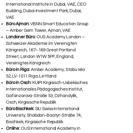
International Institute in Dubai, VAE, CEO
Building, Dubai Investment Park, Dubai,
VAE
Büro Ajman:
VBNN Smart Education Group
– Amber Gem Tower, Ajman, VAE
Londoner Büro:
OUS Academy London –
Schweizer Akademie im Vereinigten
Königreich, 167–169 Great Portland
Street, London W1W 5PF, England,
Vereinigtes Königreich
Büro in Riga:
Amber Academy, Stabu Iela
52, LV-1011 Riga, Lettland
Büro in Osch:
KUIPI Kirgisisch-Usbekisches
Internationales Pädagogisches Institut,
Gafanzarova-Straße 53, Dzhandylik,
Osch, Kirgisische Republik
Büro Bischkek:
SIU Swiss International
University, Shabdan-Baatyr-Straße 74,
Bischkek, Kirgisische Republik
Online:
OUS International Academy in