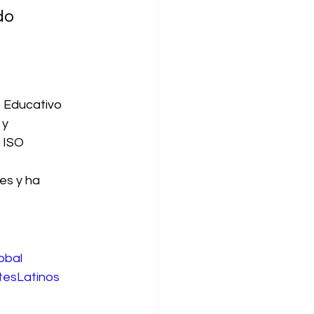
do 
 Educativo 
y 
 ISO 
s y ha 
obal
tesLatinos