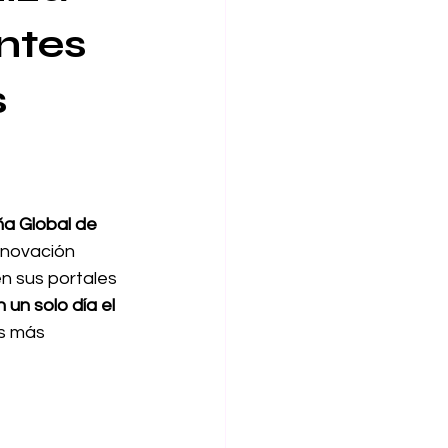
ntes 
 
 Global de 
nnovación 
en sus portales 
 un solo día el 
s más 