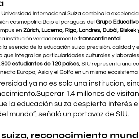
a
la Universidad Internacional Suiza combina la excelenc
sión cosmopolita.Bajo el paraguas del 
Grupo Educativo 
ampus en 
Zúrich, Lucerna, Riga, Londres, Dubái, Biskek
na institución verdaderamente 
transcontinental
.
la esencia de la educación suiza: precisión, calidad y 
o que integra las particularidades culturales y laborale
.800 estudiantes de 120 países
, SIU representa una c
onecta Europa, Asia y el Golfo en un mismo ecosistem
ersidad ya no es solo una institución, sin
ocimiento.Superar 1.4 millones de visitan
e la educación suiza despierta interés e
del mundo”, señaló un portavoz de SIU.
 suiza, reconocimiento mund