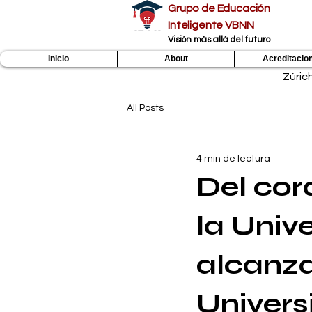
Grupo de Educación
Inteligente VBNN
​Visión más allá del futuro
Inicio
About
Acreditacio
Zúric
All Posts
4 min de lectura
Del cor
la Univ
alcanza
Univers