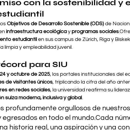
so con la sostenibilidad y e
estudiantil
os 
Objetivos de Desarrollo Sostenible (ODS)
 de Nacione
en 
infraestructura ecológica
 y 
programas sociales
.Ofr
ento estudiantil
 en sus campus de Zúrich, Riga y Biske
 limpia y empleabilidad juvenil.
récord para SIU
24 y octubre de 2025
, los portales institucionales del 
nes de visitantes únicos
, triplicando la cifra del año ant
res en redes sociales
, la universidad reafirma su lider
n suiza moderna, inclusiva y global
.
s profundamente orgullosos de nuestros
y egresados en todo el mundo.Cada núm
a historia real, una aspiración y una con