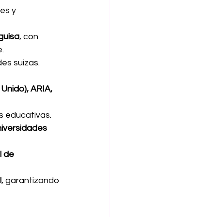
es y 
guisa
, con 
.
des suizas.
Unido), ARIA, 
s educativas.
iversidades 
l de 
l
, garantizando 