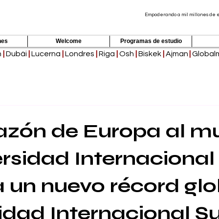
Empoderando a mil millones de es
nes
Welcome
Programas de estudio
h
|
Dubái
|
Lucerna
|
Londres
|
Riga
|
Osh
|
Biskek
|
Ajman
|
Global
azón de Europa al m
ersidad Internacional
 un nuevo récord glo
idad Internacional Su