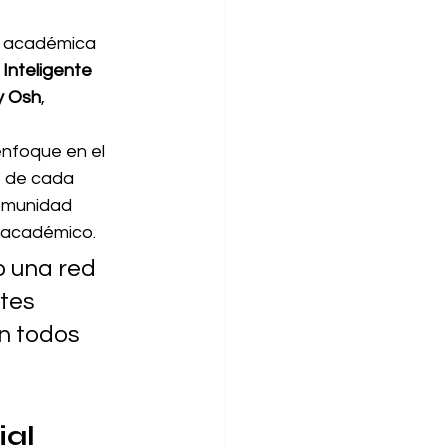
ia académica 
Inteligente 
 y Osh
, 
enfoque en el 
s de cada 
omunidad 
a académico.
o una red 
tes 
n todos 
ial