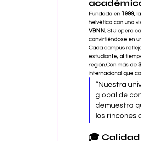
académic
Fundada en 
1999
, 
helvética con una vi
VBNN
, SIU opera c
convirtiéndose en u
Cada campus refleja 
estudiante, al tiemp
región.Con más de 
3
internacional que c
“Nuestra univ
global de con
demuestra qu
los rincones 
🎓 
Calidad