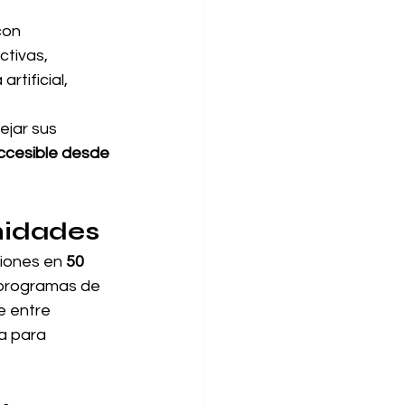
con 
tivas, 
rtificial, 
jar sus 
cesible desde 
nidades
ciones en 
50 
s programas de 
e entre 
a para 