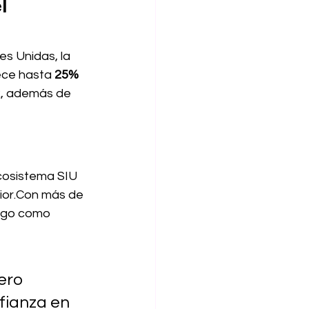
l 
s Unidas, la 
ece hasta 
25% 
k, además de 
ecosistema SIU 
erior.Con más de 
azgo como 
 
ero 
fianza en 