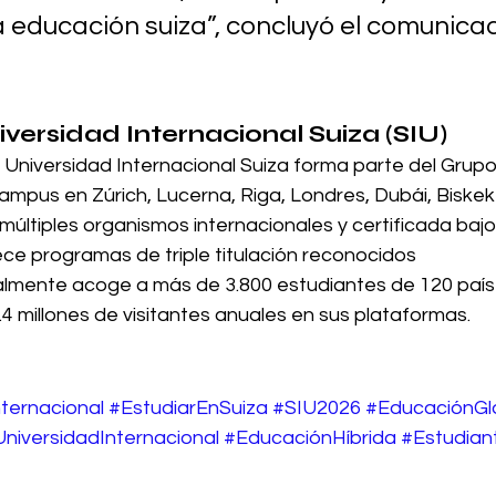
a educación suiza”, concluyó el comunica
iversidad Internacional Suiza (SIU)
 Universidad Internacional Suiza forma parte del Grupo
pus en Zúrich, Lucerna, Riga, Londres, Dubái, Biskek 
últiples organismos internacionales y certificada bajo
ce programas de triple titulación reconocidos 
lmente acoge a más de 3.800 estudiantes de 120 paíse
4 millones de visitantes anuales en sus plataformas.
ternacional
#EstudiarEnSuiza
#SIU2026
#EducaciónGl
niversidadInternacional
#EducaciónHíbrida
#Estudian