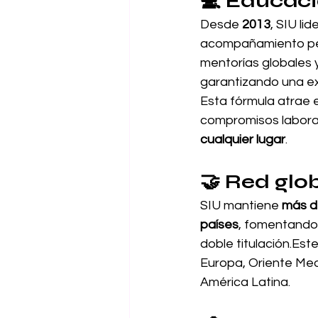
💻 
Educaci
Desde 
2013
, SIU li
acompañamiento pers
mentorías globales y 
garantizando una e
Esta fórmula atrae 
compromisos laboral
cualquier lugar
.
🤝 
Red glo
SIU mantiene 
más d
países
, fomentando 
doble titulación.Est
Europa, Oriente Med
América Latina.