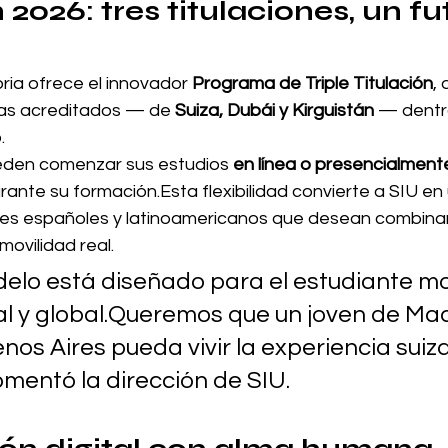
2026: tres titulaciones, un fu
ia ofrece el innovador 
Programa de Triple Titulación
,
mas acreditados — de 
Suiza, Dubái y Kirguistán
 — dentr
.
eden comenzar sus estudios 
en línea o presencialment
ante su formación.Esta flexibilidad convierte a SIU en
tes españoles y latinoamericanos que desean combinar
movilidad real.
elo está diseñado para el estudiante mo
ital y global.Queremos que un joven de Mad
os Aires pueda vivir la experiencia suiza
omentó la dirección de SIU.