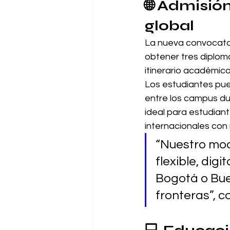
🌐 
Admisión 
global
La nueva convocator
obtener tres diplo
itinerario académico
Los estudiantes pu
entre los campus dur
ideal para estudian
internacionales con 
“Nuestro mod
flexible, dig
Bogotá o Buen
fronteras”, c