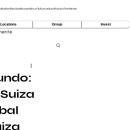
tudiantes construyendo un futuro educativo sin fronteras
Locations
Group
Invest
mente
undo:
 Suiza
bal
iza 