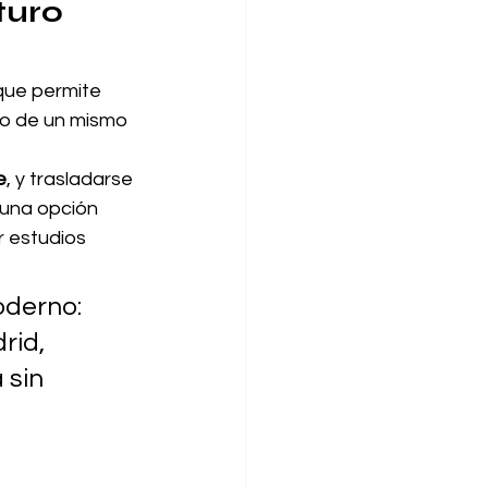
turo 
 que permite 
o de un mismo 
e
, y trasladarse 
 una opción 
 estudios 
derno: 
rid, 
 sin 