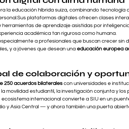
ón digital con alma humana
dera la educación híbrida suiza, combinando tecnología 
onal.Sus plataformas digitales ofrecen clases interac
herramientas de aprendizaje asistidas por inteligencia a
xperiencia académica tan rigurosa como humana.
especialmente a profesionales que buscan crecer sin de
es, y a jóvenes que desean una 
educación europea ac
bal de colaboración y oportu
e 250 acuerdos bilaterales
 con universidades e institu
la movilidad estudiantil, la investigación conjunta y lo
e ecosistema internacional convierte a SIU en un puent
io y Asia Central — y ahora también una puerta abiert