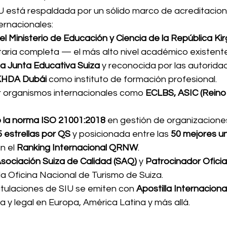
U está respaldada por un sólido marco de acreditacion
ernacionales:
el Ministerio de Educación y Ciencia de la República Kir
sitaria completa — el más alto nivel académico existente
la Junta Educativa Suiza
 y reconocida por las autorida
KHDA Dubái
 como instituto de formación profesional.
 organismos internacionales como 
ECLBS, ASIC (Reino 
o la norma ISO 21001:2018
 en gestión de organizacione
5 estrellas por QS
 y posicionada entre las 
50 mejores un
n el 
Ranking Internacional QRNW
.
sociación Suiza de Calidad (SAQ)
 y 
Patrocinador Oficia
 la Oficina Nacional de Turismo de Suiza.
itulaciones de SIU se emiten con 
Apostilla Internaciona
 y legal en Europa, América Latina y más allá.