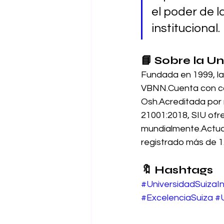
el poder de l
institucional.
📘 
Sobre la Un
Fundada en 1999, la
VBNN.Cuenta con cam
Osh.Acreditada por m
21001:2018, SIU ofre
mundialmente.Actua
registrado más de 1.
🔖 
Hashtags 
#UniversidadSuizaIn
#ExcelenciaSuiza
#U