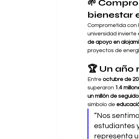
🌱 
Compromi
bienestar 
Comprometida con l
universidad invierte 
de apoyo en alojami
proyectos de energía
🏆 
Un año 
Entre 
octubre de 20
superaron 
1.4 millo
un millón de seguido
símbolo de 
educació
“Nos sentimo
estudiantes 
representa un