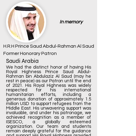
In memory
H.R.H Prince Saud Abdul-Rahman Al Saud
Former Honorary Patron
Saudi Arabia
We had the distinct honor of having His
Royal Highness Prince Saud Abdul-
Rahman bin Abdulaziz Al Saud (may he
rest in peace) as our Patron until the end
of 2021. His Royal Highness was widely
respected for his international
humanitarian efforts, including a
generous donation of approximately 1.5
million USD to support refugees from the
Middle East. His unwavering support was
invaluable, and under his patronage, we
achieved recognition as a member of
ISESCO, a globally esteemed
organization. Our team and students
remain deeply grateful for the guidance
and support His Royal Highness provided