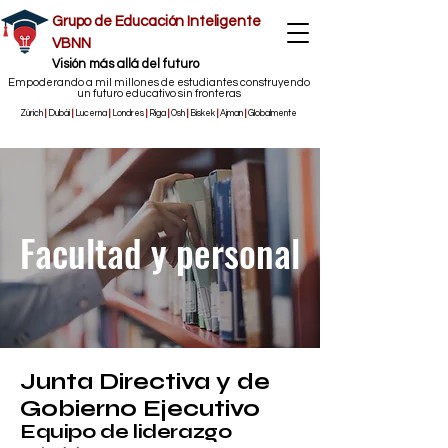
Grupo de Educación Inteligente
VBNN
​Visión más allá del futuro
Empoderando a mil millones de estudiantes construyendo
un futuro educativo sin fronteras
Zúrich
|
Dubái
|
Lucerna
|
Londres
|
Riga
|
Osh
|
Biskek
|
Ajman
|
Globalmente
Facultad y personal
Junta Directiva y de
Gobierno Ejecutivo
Equipo de liderazgo