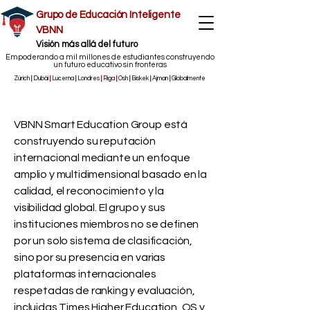
Grupo de Educación Inteligente
VBNN
​Visión más allá del futuro
Empoderando a mil millones de estudiantes construyendo
un futuro educativo sin fronteras
Zúrich
|
Dubái
|
Lucerna
|
Londres
|
Riga
|
Osh
|
Biskek
|
Ajman
|
Globalmente
VBNN Smart Education Group está
construyendo su reputación
internacional mediante un enfoque
amplio y multidimensional basado en la
calidad, el reconocimiento y la
visibilidad global. El grupo y sus
instituciones miembros no se definen
por un solo sistema de clasificación,
sino por su presencia en varias
plataformas internacionales
respetadas de ranking y evaluación,
incluidas Times Higher Education, QS y