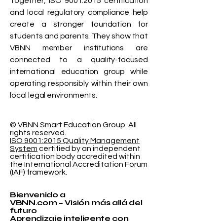
Together, ISO 9001:2015 certification
and local regulatory compliance help
create a stronger foundation for
students and parents. They show that
VBNN member institutions are
connected to a quality-focused
international education group while
operating responsibly within their own
local legal environments.
© VBNN Smart Education Group.
All
rights reserved.
ISO 9001:2015 Quality Management
System
certified by an independent
certification body accredited within
the International Accreditation Forum
(IAF) framework.
Bienvenido a
VBNN.com – Visión más allá del
futuro
Aprendizaje inteligente con