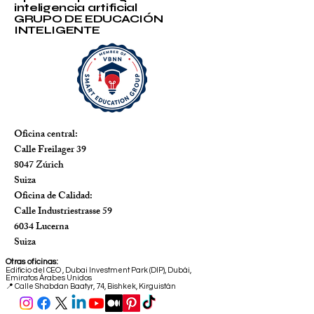
inteligencia artificial
GRUPO DE EDUCACIÓN
INTELIGENTE
Oficina central:
Calle Freilager 39
8047 Zúrich
Suiza
Oficina de Calidad:
Calle Industriestrasse 59
6034 Lucerna
Suiza
Otras oficinas:
Edificio del CEO
,
Dubai Investment Park (DIP), Dubái,
Emiratos Árabes Unidos
📍 Calle Shabdan Baatyr, 74, Bishkek, Kirguistán