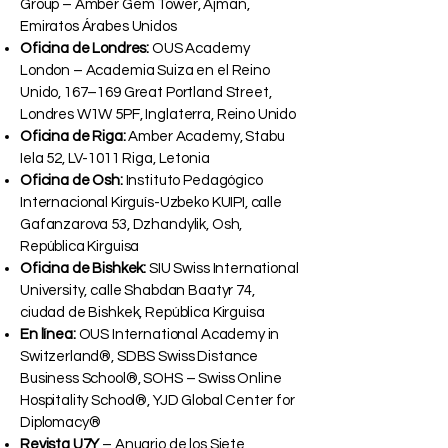
Group – Amber Gem Tower, Ajman,
Emiratos Árabes Unidos
Oficina de Londres:
OUS Academy
London – Academia Suiza en el Reino
Unido, 167–169 Great Portland Street,
Londres W1W 5PF, Inglaterra, Reino Unido
Oficina de Riga:
Amber Academy, Stabu
Iela 52, LV-1011 Riga, Letonia
Oficina de Osh:
Instituto Pedagógico
Internacional Kirguís-Uzbeko KUIPI, calle
Gafanzarova 53, Dzhandylik, Osh,
República Kirguisa
Oficina de Bishkek:
SIU Swiss International
University, calle Shabdan Baatyr 74,
ciudad de Bishkek, República Kirguisa
En línea:
OUS International Academy in
Switzerland®, SDBS Swiss Distance
Business School®, SOHS – Swiss Online
Hospitality School®, YJD Global Center for
Diplomacy®
Revista U7Y
– Anuario de los Siete