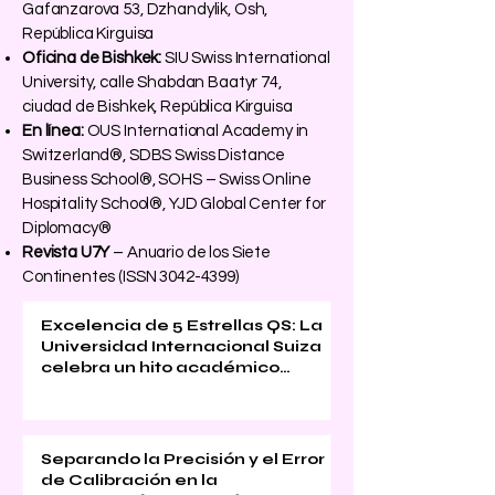
Gafanzarova 53, Dzhandylik, Osh,
República Kirguisa
Oficina de Bishkek:
SIU Swiss International
University, calle Shabdan Baatyr 74,
ciudad de Bishkek, República Kirguisa
En línea:
OUS International Academy in
Switzerland®, SDBS Swiss Distance
Business School®, SOHS – Swiss Online
Hospitality School®, YJD Global Center for
Diplomacy®
Revista U7Y
– Anuario de los Siete
Continentes (ISSN
3042-4399)
Excelencia de 5 Estrellas QS: La
Universidad Internacional Suiza
celebra un hito académico
global
Separando la Precisión y el Error
de Calibración en la