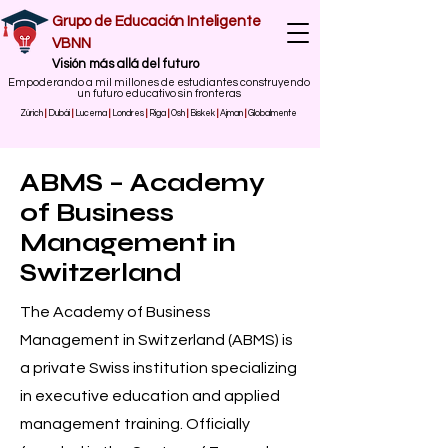
Grupo de Educación Inteligente
VBNN
​Visión más allá del futuro
Empoderando a mil millones de estudiantes construyendo
un futuro educativo sin fronteras
Zúrich
|
Dubái
|
Lucerna
|
Londres
|
Riga
|
Osh
|
Biskek
|
Ajman
|
Globalmente
ABMS – Academy
of Business
Management in
Switzerland
The Academy of Business
Management in Switzerland (ABMS) is
a private Swiss institution specializing
in executive education and applied
management training. Officially