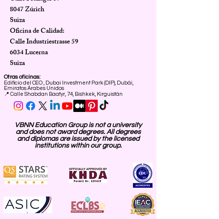
8047 Zúrich
Suiza
Oficina de Calidad:
Calle Industriestrasse 59
6034 Lucerna
Suiza
Otras oficinas:
Edificio del CEO
,
Dubai Investment Park (DIP), Dubái,
Emiratos Árabes Unidos
📍 Calle Shabdan Baatyr, 74, Bishkek, Kirguistán
VBNN Education Group is not a university
and does not award degrees. All degrees
and diplomas are issued by the licensed
institutions within our group.