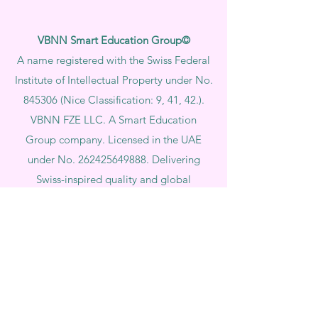
VBNN Smart Education Group©
A name registered with the Swiss Federal
Institute of Intellectual Property under No.
845306 (Nice Classification: 9, 41, 42.).
VBNN FZE LLC. A Smart Education
Group company. Licensed in the UAE
under No.
262425649888
. Delivering
Swiss-inspired quality and global
innovation in education and research.
VBNN Smart Education Group (VBNN
FZE LLC – License No.
262425649888
,
Ajman, UAE)
SIU Swiss International University (
State-
accredited by the Ministry of Education and