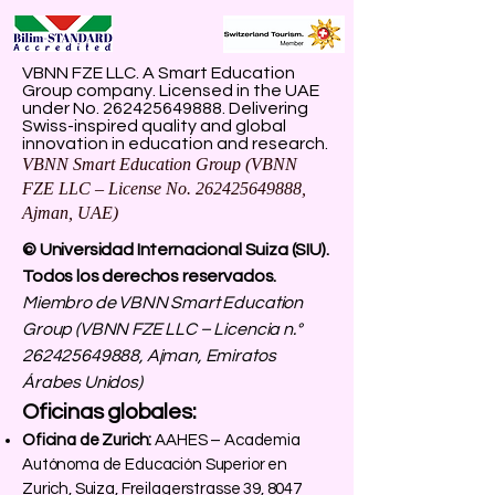
VBNN FZE LLC. A Smart Education
Group company. Licensed in the UAE
under No.
262425649888
. Delivering
Swiss-inspired quality and global
innovation in education and research.
VBNN Smart Education Group (VBNN
FZE LLC – License No.
262425649888
,
Ajman, UAE)
© Universidad Internacional Suiza (SIU).
Todos los derechos reservados.
Miembro de VBNN Smart Education
Group (VBNN FZE LLC – Licencia n.°
262425649888
, Ajman, Emiratos
Árabes Unidos)
Oficinas globales:
Oficina de Zurich:
AAHES – Academia
Autónoma de Educación Superior en
Zurich, Suiza, Freilagerstrasse 39, 8047