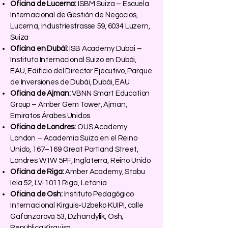
Oficina de Lucerna:
ISBM Suiza – Escuela
Internacional de Gestión de Negocios,
Lucerna, Industriestrasse 59, 6034 Luzern,
Suiza
Oficina en Dubái:
ISB Academy Dubai –
Instituto Internacional Suizo en Dubái,
EAU, Edificio del Director Ejecutivo, Parque
de Inversiones de Dubái, Dubái, EAU
Oficina de Ajman:
VBNN Smart Education
Group – Amber Gem Tower, Ajman,
Emiratos Árabes Unidos
Oficina de Londres:
OUS Academy
London – Academia Suiza en el Reino
Unido, 167–169 Great Portland Street,
Londres W1W 5PF, Inglaterra, Reino Unido
Oficina de Riga:
Amber Academy, Stabu
Iela 52, LV-1011 Riga, Letonia
Oficina de Osh:
Instituto Pedagógico
Internacional Kirguís-Uzbeko KUIPI, calle
Gafanzarova 53, Dzhandylik, Osh,
República Kirguisa