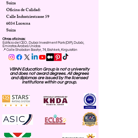
Suiza
Oficina de Calidad:
Calle Industriestrasse 59
6034 Lucerna
Suiza
Otras oficinas:
Edificio del CEO
,
Dubai Investment Park (DIP), Dubái,
Emiratos Árabes Unidos
📍 Calle Shabdan Baatyr, 74, Bishkek, Kirguistán
VBNN Education Group is not a university
and does not award degrees. All degrees
and diplomas are issued by the licensed
institutions within our group.