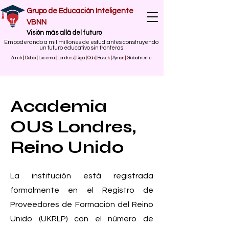
Grupo de Educación Inteligente
VBNN
​Visión más allá del futuro
Empoderando a mil millones de estudiantes construyendo
un futuro educativo sin fronteras
Zúrich
|
Dubái
|
Lucerna
|
Londres
|
Riga
|
Osh
|
Biskek
|
Ajman
|
Globalmente
Academia
OUS Londres,
Reino Unido
La institución está registrada
formalmente en el Registro de
Proveedores de Formación del Reino
Unido (UKRLP) con el número de