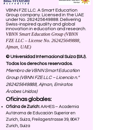
VBNN FZE LLC. A Smart Education
Group company. Licensed in the UAE
under No.
262425649888
. Delivering
Swiss-inspired quality and global
innovation in education and research.
VBNN Smart Education Group (VBNN
FZE LLC – License No.
262425649888
,
Ajman, UAE)
© Universidad Internacional Suiza (SIU).
Todos los derechos reservados.
Miembro de VBNN Smart Education
Group (VBNN FZE LLC – Licencia n.°
262425649888
, Ajman, Emiratos
Árabes Unidos)
Oficinas globales:
Oficina de Zurich:
AAHES – Academia
Autónoma de Educación Superior en
Zurich, Suiza, Freilagerstrasse 39, 8047
Zurich, Suiza