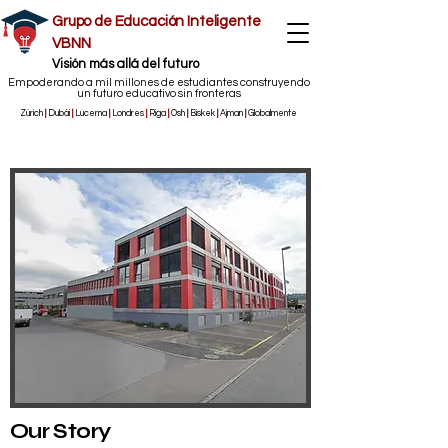
Grupo de Educación Inteligente
VBNN
​Visión más allá del futuro
Empoderando a mil millones de estudiantes construyendo
un futuro educativo sin fronteras
Zúrich
|
Dubái
|
Lucerna
|
Londres
|
Riga
|
Osh
|
Biskek
|
Ajman
|
Globalmente
Our Story