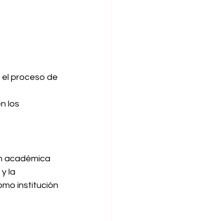
 el proceso de 
n los 
ón académica 
y la 
omo institución 