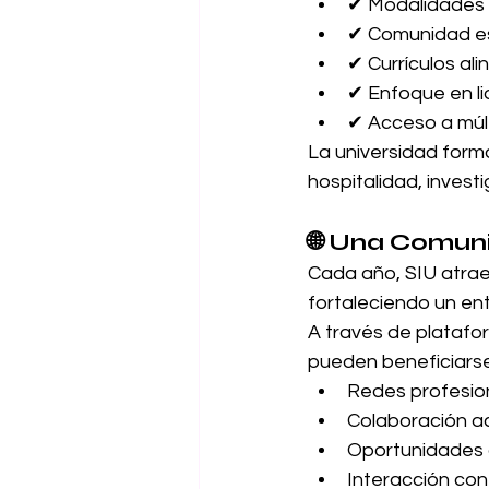
✔ Modalidades d
✔ Comunidad est
✔ Currículos al
✔ Enfoque en l
✔ Acceso a múl
La universidad form
hospitalidad, invest
🌐 Una Comun
Cada año, SIU atrae 
fortaleciendo un ent
A través de platafor
pueden beneficiarse
Redes profesion
Colaboración a
Oportunidades d
Interacción con