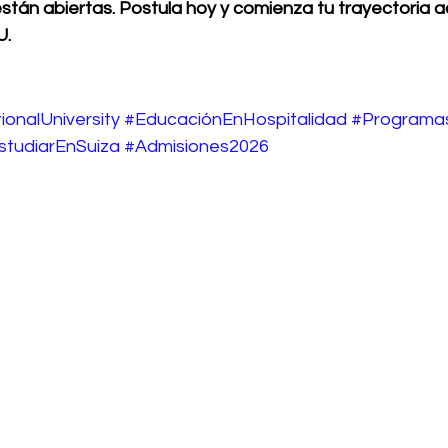
stán abiertas. Postula hoy y comienza tu trayectoria 
U.
ionalUniversity
#EducaciónEnHospitalidad
#Program
studiarEnSuiza
#Admisiones2026