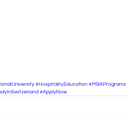
ionalUniversity
#HospitalityEducation
#MBAPrograms
udyInSwitzerland
#ApplyNow