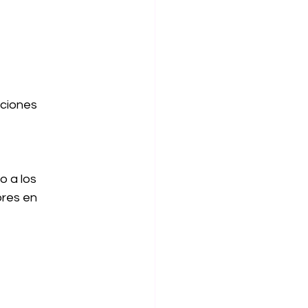
aciones
 a los 
res en 