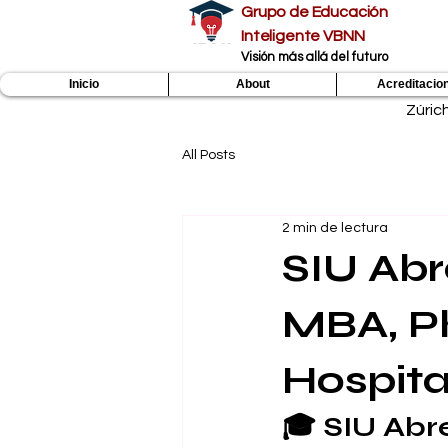
Grupo de Educación
Inteligente VBNN
​Visión más allá del futuro
Inicio
About
Acreditacio
Zúric
All Posts
2 min de lectura
SIU Abr
MBA, P
Hospita
🎓 SIU Abr