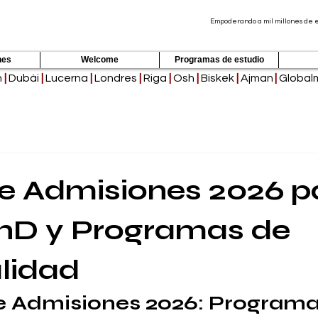
Empoderando a mil millones de es
nes
Welcome
Programas de estudio
h
|
Dubái
|
Lucerna
|
Londres
|
Riga
|
Osh
|
Biskek
|
Ajman
|
Global
e Admisiones 2026 p
hD y Programas de
lidad
e Admisiones 2026: Programa