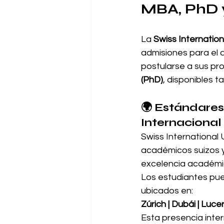
MBA, PhD 
La 
Swiss Internationa
admisiones para el 
postularse a sus pr
(PhD)
, disponibles 
🌍 Estándare
Internacional
Swiss International
académicos suizos y
excelencia académica
Los estudiantes pued
ubicados en:
Zúrich | Dubái | Luce
Esta presencia inter