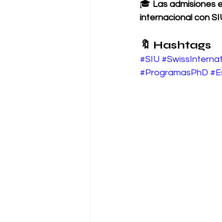
🎓 
Las admisiones e
internacional con SI
🔖 Hashtags
#SIU
#SwissInternat
#ProgramasPhD
#E