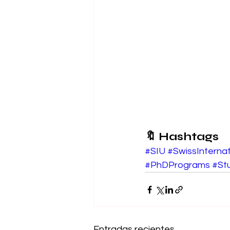
🔖 Hashtags
#SIU
#SwissInternat
#PhDPrograms
#St
Entradas recientes