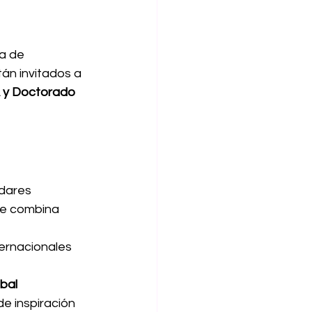
a de 
án invitados a 
 y Doctorado 
dares 
ue combina 
ternacionales 
obal
e inspiración 