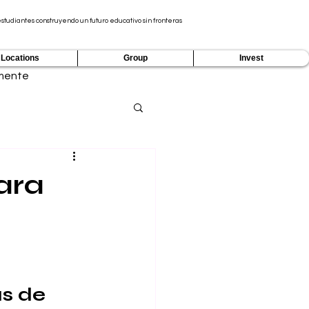
tudiantes construyendo un futuro educativo sin fronteras
Locations
Group
Invest
mente
ara
s de 