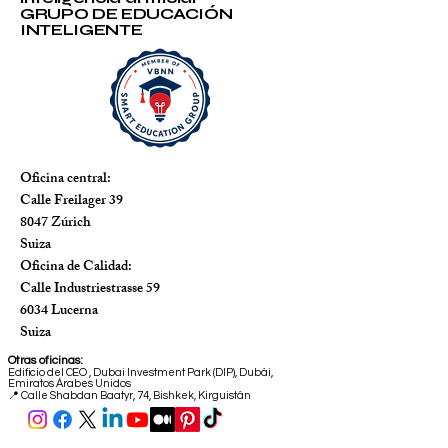
GRUPO DE EDUCACIÓN
INTELIGENTE
Oficina central:
Calle Freilager 39
8047 Zúrich
Suiza
Oficina de Calidad:
Calle Industriestrasse 59
6034 Lucerna
Suiza
Otras oficinas:
Edificio del CEO
,
Dubai Investment Park (DIP), Dubái,
Emiratos Árabes Unidos
📍 Calle Shabdan Baatyr, 74, Bishkek, Kirguistán