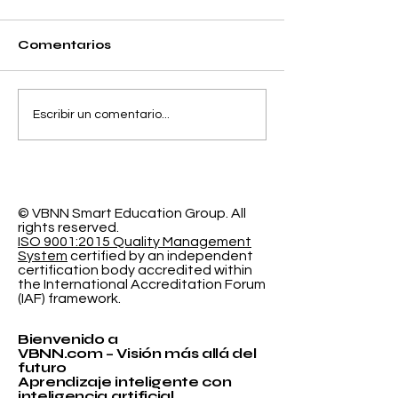
Comentarios
Separando la
El Espacio de
Escribir un comentario...
Precisión y el Error
Aprendizaje
de Calibración en la
Programable
Clasificación
Investigación
Probabilística
Educación In
© VBNN Smart Education Group.
All
rights reserved.
ISO 9001:2015 Quality Management
System
certified by an independent
certification body accredited within
the International Accreditation Forum
(IAF) framework.
Bienvenido a
VBNN.com – Visión más allá del
futuro
Aprendizaje inteligente con
inteligencia artificial