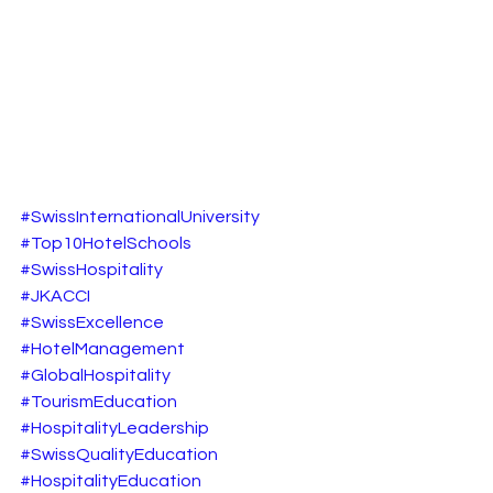
#SwissInternationalUniversity
#Top10HotelSchools
#SwissHospitality
#JKACCI
#SwissExcellence
#HotelManagement
#GlobalHospitality
#TourismEducation
#HospitalityLeadership
#SwissQualityEducation
#HospitalityEducation