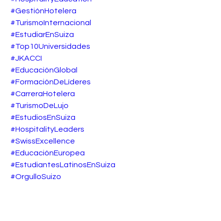
#GestiónHotelera
#TurismoInternacional
#EstudiarEnSuiza
#Top10Universidades
#JKACCI
#EducaciónGlobal
#FormaciónDeLíderes
#CarreraHotelera
#TurismoDeLujo
#EstudiosEnSuiza
#HospitalityLeaders
#SwissExcellence
#EducaciónEuropea
#EstudiantesLatinosEnSuiza
#OrgulloSuizo