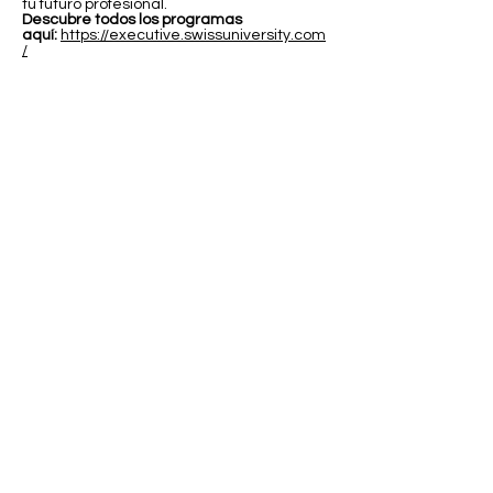
tu futuro profesional.
Descubre todos los programas
aquí:
https://executive.swissuniversity.com
/
In partnership with
Swiss International University SIU
Global Rankings and International Recognition