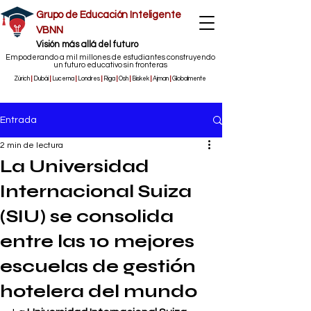
Grupo de Educación Inteligente
VBNN
​Visión más allá del futuro
Empoderando a mil millones de estudiantes construyendo
un futuro educativo sin fronteras
Zúrich
|
Dubái
|
Lucerna
|
Londres
|
Riga
|
Osh
|
Biskek
|
Ajman
|
Globalmente
Entrada
2 min de lectura
La Universidad
Internacional Suiza
(SIU) se consolida
entre las 10 mejores
escuelas de gestión
hotelera del mundo