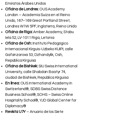
Emiratos Árabes Unidos
Oficina de Londres:
OUS Academy
London – Academia Suiza en el Reino
Unido, 167–169 Great Portland Street,
Londres W1W 5PF, Inglaterra, Reino Unido
Oficina de Riga:
Amber Academy, Stabu
Iela 52, LV-1011 Riga, Letonia
Oficina de Osh:
Instituto Pedagógico
Internacional Kirguís-Uzbeko KUIPI, calle
Gafanzarova 53, Dzhandylik, Osh,
República Kirguisa
Oficina de Bishkek:
SIU Swiss International
University, calle Shabdan Baatyr 74,
ciudad de Bishkek, República Kirguisa
En línea:
OUS International Academy in
Switzerland®, SDBS Swiss Distance
Business School®, SOHS – Swiss Online
Hospitality School®, YJD Global Center for
Diplomacy®
Revista U7Y
– Anuario de los Siete