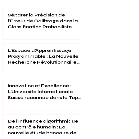
Suisse Reconnues (THE 2026)
Séparer la Précision de
l'Erreur de Calibrage dans la
Classification Probabiliste
L'Espace d'Apprentissage
Programmable : La Nouvelle
Recherche Révolutionnaire
de l'Université Internationale
Suisse
Innovation et Excellence :
L'Université Internationale
Suisse reconnue dans le Top
500 du Times Higher
Education 2026
De l'influence algorithmique
au contrôle humain : La
nouvelle étude bancaire de
l'Université Internationale