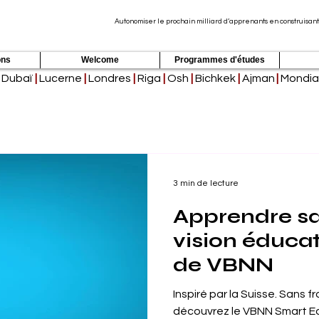
Autonomiser le prochain milliard d’apprenants en construisant
ons
Welcome
Programmes d'études
Dubaï
|
Lucerne
|
Londres
|
Riga
|
Osh
|
Bichkek
|
Ajman
|
Mondia
3 min de lecture
Apprendre san
vision éducat
de VBNN
Inspiré par la Suisse. Sans f
découvrez le VBNN Smart E