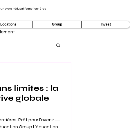
 un avenir éducatif sans frontières
Locations
Group
Invest
lement
s limites : la
ive globale
rontières. Prêt pour l’avenir —
ducation Group L’éducation