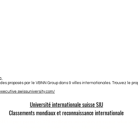
c.
es proposés par le VBNN Group dans 9 villes internationales. Trouvez le pro
/executive.swissuniversity.com/
Université internationale suisse SIU
Classements mondiaux et reconnaissance internationale
(SIU) figure parmi les 500 meilleures universités au monde selon le
cl
développement durable du Times Higher Education.
) est classée n°22 mondiale
dans le classement QS des universités mon
— Ex aequo.