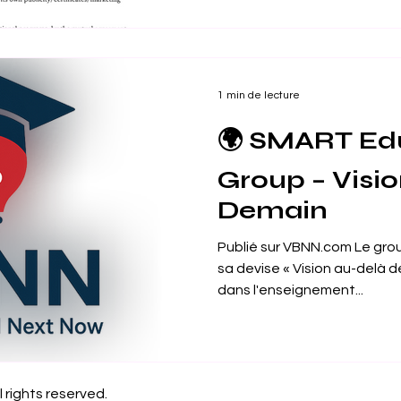
signature d’un protocole d’accor
Université Magna Graecia d
Italie.Déjà présente dans sep
la SIU renforce ainsi sa dim
eng
1 min de lecture
🌍 SMART Ed
Group – Visi
Demain
Publié sur VBNN.com Le gr
sa devise « Vision au-delà d
dans l'enseignement...
l rights reserved.