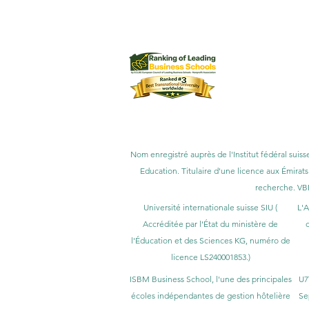
L'Université internationale suisse (SI
L'Université internationale suisse (SIU) e
le prix MENAA de satisfac
Nom enregistré auprès de l'Institut fédéral suiss
Education. Titulaire d'une licence aux Émirats
recherche. VB
Université internationale suisse SIU (
L'A
Accréditée par l'État du ministère de
d
l'Éducation et des Sciences KG, numéro de
licence LS240001853.)
ISBM Business School, l'une des principales
U7
écoles indépendantes de gestion hôtelière
Se