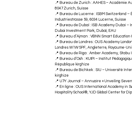
📍 Bureau de Zurich : AAHES – Académie Aut
8047 Zurich, Suisse
📍 Bureau de Lucerne : ISBM Switzerland – 
Industriestrasse 59, 6034 Lucerne, Suisse
📍 Bureau de Dubaï : ISB Academy Dubai – Ins
Dubai Investment Park, Dubaï, EAU
📍 Bureau d’Ajman : VBNN Smart Education 
📍 Bureau de Londres : OUS Academy London
Londres W1W 5PF, Angleterre, Royaume-Uni
📍 Bureau de Riga : Amber Academy, Stabu Ie
📍 Bureau d’Osh : KUIPI – Institut Pédagogiq
République kirghize
📍 Bureau de Bichkek : SIU – Université Inte
kirghize
📍 U7Y Journal – Annuaire « Unveiling Seven
📍 En ligne : OUS International Academy in
Hospitality School®, YJD Global Center for D