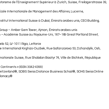
onome de l’Enseignement Supérieur à Zurich, Suisse, Freilagerstrasse 39,
École Internationale de Management des Affaires, Lucerne,
titut International Suisse à Dubaï, Émirats arabes unis, CEO Building,
Group – Amber Gem Tower, Ajman, Émirats arabes unis
 – Académie Suisse au Royaume-Uni, 167–169 Great Portland Street,
la 52, LV-1011 Riga, Lettonie
ue International Kirghizo-Ouzbek, Rue Gafanzarova 53, Dzhandylik, Osh,
rnationale Suisse, Rue Shabdan Baatyr 74, Ville de Bichkek, République
 Continents » (ISSN 3042-4399)
 Switzerland®, SDBS Swiss Distance Business School®, SOHS Swiss Online
iplomacy®