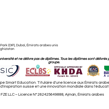
ark (DIP), Dubaï, Émirats arabes unis
rghizistan
versité et ne délivre pas de diplômes. Tous les diplômes sont délivrés 
groupe.
e Smart Education. Titulaire d'une licence aux Émirats arabe
'inspiration suisse et une innovation mondiale dans l'éducati
FZE LLC – Licence N° 262425649888, Ajman, Émirats arabes