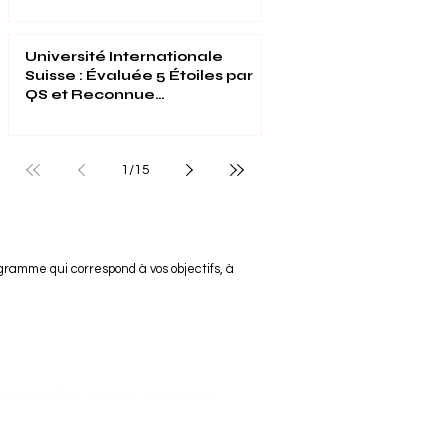
Suisse
Université Internationale
Suisse : Évaluée 5 Étoiles par
QS et Reconnue
Mondialement pour son
Excellence
1
/
15
gramme qui correspond à vos objectifs, à
assement THE 2026 de l'impact du
diales : Executive MBA Rankings 2026