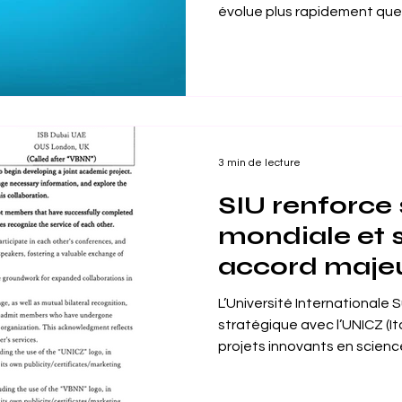
évolue plus rapidement que 
géographiques perdent de l
compétences prennent le pas 
technologie redéfinit comm
apprenons . Au cœur de cet
VBNN Smart Education Grou
Now , un écosystème éducat
prochaine générat
3 min de lecture
SIU renforce
mondiale et 
accord maje
l’UNICZ pour
L’Université Internationale 
les technolog
stratégique avec l’UNICZ (It
projets innovants en scienc
Suisse — L’ Université Internationale Suisse (SIU) ,
membre du VBNN Smart Educ