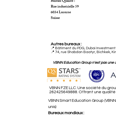
Bureau Qualité :
Rue industrielle 59
6034 Lucerne
Suisse
Autres bureaux :
📍
Bâtiment du PDG, Dubai Investment P
📍 74, rue Shabdan Baatyr, Bichkek, Ki
VBNN Education Group n'est pas une uni
VBNN FZE LLC. Une société du group
262425649888. Offrant une qualité d
VBNN Smart Education Group (VBNN 
unis)
Bureaux mondiaux :