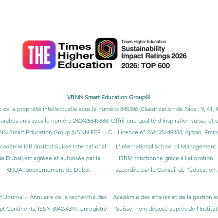
U) est classée n°3 mondiale
dans le classement mondial QRNW des unive
st également reconnue comme une université 5 étoiles par le classement Q
tion client, le prix de la meilleure université moderne et le prix de sati
VBNN Smart Education Group©
e de la propriété intellectuelle sous le numéro 845306 (Classification de Nice : 9, 4
 arabes unis sous le numéro 262425649888. Offrir une qualité d'inspiration suisse et
NN Smart Education Group (VBNN FZE LLC – Licence n° 262425649888, Ajman, Émirat
cadémie ISB (Institut Suisse International
L'International School of Management
e Dubaï) est agréée et autorisée par la
ISBM fonctionne grâce à l'allocation
KHDA, gouvernement de Dubaï.
accordée par le Conseil de l'éducation.
Y Journal – Annuaire de la recherche des
Académie des affaires et de la gestion e
pt Continents, ISSN 3042-4399, enregistré
Suisse, nom déposé auprès de l'Institut