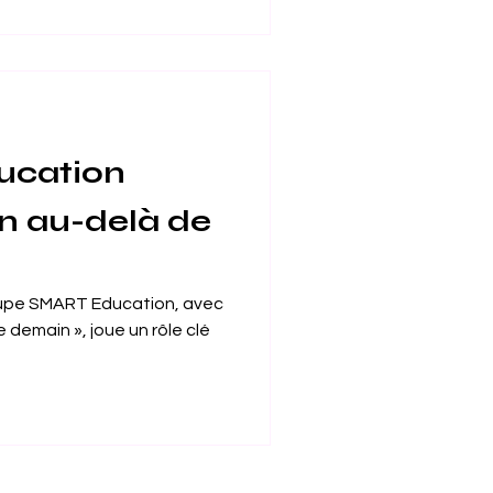
d (MoU) avec l’
e Catanzaro (UNICZ) , en
t villes à travers le monde ,
ension internationale et son
ucation
on au-delà de
oupe SMART Education, avec
e demain », joue un rôle clé