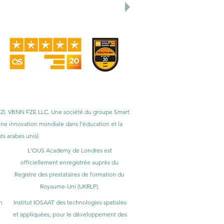
rsités transnationales (GRTU) 2027.
S et a reçu plusieurs distinctions, dont
sfaction des étudiants.
1, 42). VBNN FZE LLC. Une société du groupe Smart
 une innovation mondiale dans l'éducation et la
s arabes unis)
L'OUS Academy de Londres est
officiellement enregistrée auprès du
Registre des prestataires de formation du
Royaume-Uni (UKRLP).
n
Institut IOSAAT des technologies spatiales
et appliquées, pour le développement des