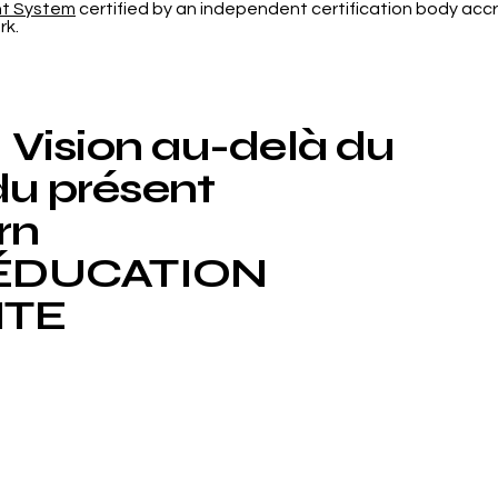
nt System
certified by an independent certification body accr
rk.
Vision au-delà du
du présent
rn
ÉDUCATION
NTE