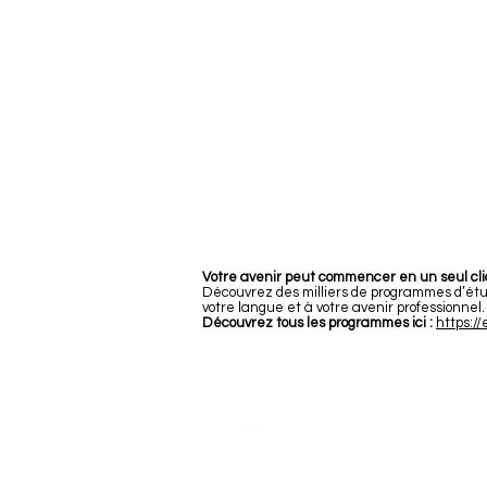
Votre avenir peut commencer en un seul cli
Découvrez des milliers de programmes d’étud
votre langue et à votre avenir professionnel.
Découvrez tous les programmes ici :
https:/
L'Université internationale suisse 
L'Université internationale suisse (SIU