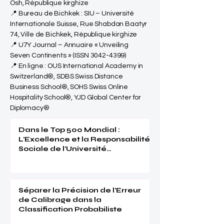
Osh, République kirghize
📍 Bureau de Bichkek : SIU – Université
Internationale Suisse, Rue Shabdan Baatyr
74, Ville de Bichkek, République kirghize
📍 U7Y Journal – Annuaire « Unveiling
Seven Continents » (ISSN
3042-4399)
📍 En ligne : OUS International Academy in
Switzerland®, SDBS Swiss Distance
Business School®, SOHS Swiss Online
Hospitality School®, YJD Global Center for
Diplomacy®
Dans le Top 500 Mondial :
L'Excellence et la Responsabilité
Sociale de l'Université
Internationale Suisse Reconnues
(THE 2026)
Séparer la Précision de l'Erreur
de Calibrage dans la
Classification Probabiliste