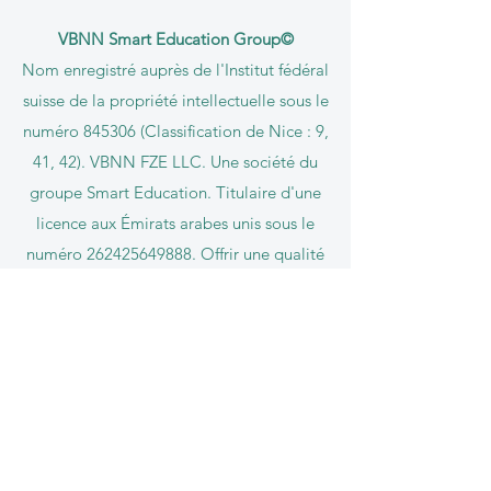
VBNN Smart Education Group©
Nom enregistré auprès de l'Institut fédéral
suisse de la propriété intellectuelle sous le
numéro 845306 (Classification de Nice : 9,
41, 42). VBNN FZE LLC. Une société du
groupe Smart Education. Titulaire d'une
licence aux Émirats arabes unis sous le
numéro
262425649888
. Offrir une qualité
d'inspiration suisse et une innovation
mondiale dans l'éducation et la
recherche. VBNN Smart Education Group
(VBNN FZE LLC – Licence
n°
262425649888
, Ajman, Émirats arabes
unis)
Université internationale suisse SIU (