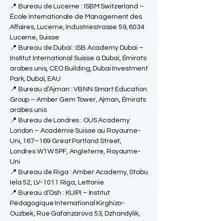
📍 Bureau de Lucerne : ISBM Switzerland –
École Internationale de Management des
Affaires, Lucerne, Industriestrasse 59, 6034
Lucerne, Suisse
📍 Bureau de Dubaï : ISB Academy Dubai –
Institut International Suisse à Dubaï, Émirats
arabes unis, CEO Building, Dubai Investment
Park, Dubaï, EAU
📍 Bureau d’Ajman : VBNN Smart Education
Group – Amber Gem Tower, Ajman, Émirats
arabes unis
📍 Bureau de Londres : OUS Academy
London – Académie Suisse au Royaume-
Uni, 167–169 Great Portland Street,
Londres W1W 5PF, Angleterre, Royaume-
Uni
📍 Bureau de Riga : Amber Academy, Stabu
Iela 52, LV-1011 Riga, Lettonie
📍 Bureau d’Osh : KUIPI – Institut
Pédagogique International Kirghizo-
Ouzbek, Rue Gafanzarova 53, Dzhandylik,