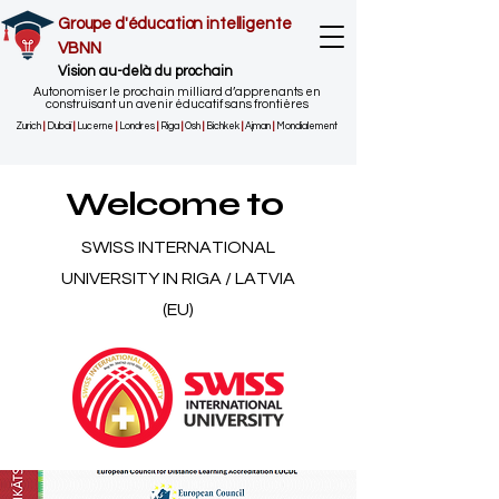
Groupe d'éducation intelligente
VBNN
Vision au-delà du prochain
Autonomiser le prochain milliard d’apprenants en
construisant un avenir éducatif sans frontières
Zurich
|
Dubaï
|
Lucerne
|
Londres
|
Riga
|
Osh
|
Bichkek
|
Ajman
|
Mondialement
Welcome to
SWISS INTERNATIONAL
UNIVERSITY IN RIGA / LATVIA
(EU)