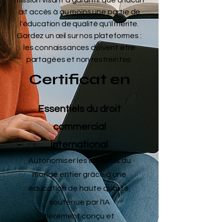
mission visant à garantir que chacun
ait accès à au moins une partie de
l'éducation de qualité qu'il mérite.
Gardez un œil sur nos plateformes :
les connaissances doivent être
partagées et non restreintes.
Certificat en
Essentiels du droit
commercial
international
Autonomiser les individus du
monde entier grâce à une
éducation de haute qualité,
soutenue par l'IA
fièrement conçu et