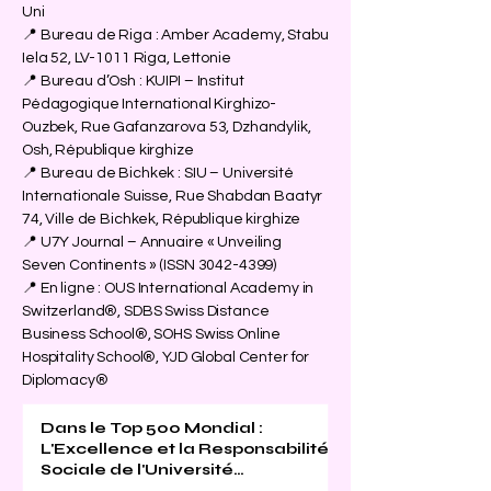
Uni
📍 Bureau de Riga : Amber Academy, Stabu
Iela 52, LV-1011 Riga, Lettonie
📍 Bureau d’Osh : KUIPI – Institut
Pédagogique International Kirghizo-
Ouzbek, Rue Gafanzarova 53, Dzhandylik,
Osh, République kirghize
📍 Bureau de Bichkek : SIU – Université
Internationale Suisse, Rue Shabdan Baatyr
74, Ville de Bichkek, République kirghize
📍 U7Y Journal – Annuaire « Unveiling
Seven Continents » (ISSN
3042-4399)
📍 En ligne : OUS International Academy in
Switzerland®, SDBS Swiss Distance
Business School®, SOHS Swiss Online
Hospitality School®, YJD Global Center for
Diplomacy®
Dans le Top 500 Mondial :
L'Excellence et la Responsabilité
Sociale de l'Université
Internationale Suisse Reconnues