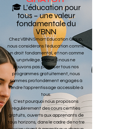
🎓 L'éducation pour
tous – une valeur
fondamentale du
VBNN
Chez VBNN Smart Education Group,
nous considérons l'éducation comme
un droit fondamental, et non comme
un privilège. Même si nous ne
pouvons pas proposer tous nos
programmes gratuitement, nous
sommes profondément engagés à
rendre l'apprentissage accessible à
tous.
C'est pourquoi nous proposons
régulièrement des cours certifiés
gratuits, ouverts aux apprenants de
tous horizons, dans le cadre de notre