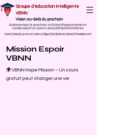
Groupe d'éducation intelligente
VBNN
Vision au-delà du prochain
Autonomiser le prochain milliard d’apprenants en
construisant un avenir éducatif sans frontières
Zurich
|
Dubaï
|
Lucerne
|
Londres
|
Riga
|
Osh
|
Bichkek
|
Ajman
|
Mondialement
Mission Espoir
VBNN
🌍 VBNN Hope Mission – Un cours
gratuit peut changer une vie