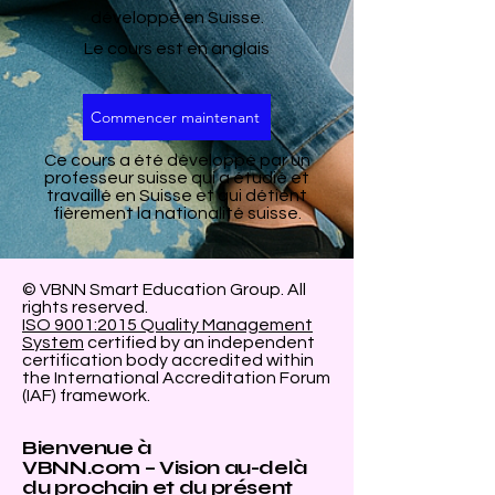
développé en Suisse.
Le cours est en anglais
Commencer maintenant
Ce cours a été développé par un
professeur suisse qui a étudié et
travaillé en Suisse et qui détient
fièrement la nationalité suisse.
© VBNN Smart Education Group.
All
rights reserved.
ISO 9001:2015 Quality Management
System
certified by an independent
certification body accredited within
the International Accreditation Forum
(IAF) framework.
Bienvenue à
VBNN.com – Vision au-delà
du prochain et du présent