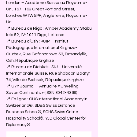
London – Académie Suisse au Royaume-
Uni, 167–169 Great Portland Street,
Londres W1W 5PF, Angleterre, Royaume-
Uni
📍 Bureau de Riga : Amber Academy, Stabu
Iela 52, LV-1011 Riga, Lettonie
📍 Bureau d’Osh : KUIPI – Institut
Pédagogique International Kirghizo-
Ouzbek, Rue Gafanzarova 53, Dzhandylik,
Osh, République kirghize
📍 Bureau de Bichkek : SIU – Université
Internationale Suisse, Rue Shabdan Baatyr
74, Ville de Bichkek, République kirghize
📍 U7Y Journal – Annuaire « Unveiling
Seven Continents » (ISSN
3042-4399)
📍 En ligne : OUS International Academy in
Switzerland®, SDBS Swiss Distance
Business School®, SOHS Swiss Online
Hospitality School®, YJD Global Center for
Diplomacy®