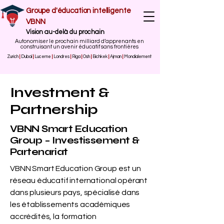
Groupe d'éducation intelligente
VBNN
Vision au-delà du prochain
Autonomiser le prochain milliard d’apprenants en
construisant un avenir éducatif sans frontières
Zurich
|
Dubaï
|
Lucerne
|
Londres
|
Riga
|
Osh
|
Bichkek
|
Ajman
|
Mondialement
Investment &
Partnership
VBNN Smart Education
Group – Investissement &
Partenariat
VBNN Smart Education Group est un
réseau éducatif international opérant
dans plusieurs pays, spécialisé dans
les établissements académiques
accrédités, la formation