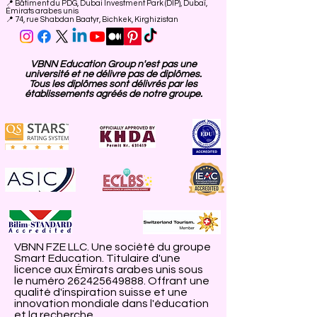
📍
Bâtiment du PDG, Dubai Investment Park (DIP), Dubaï,
Émirats arabes unis
📍 74, rue Shabdan Baatyr, Bichkek, Kirghizistan
VBNN Education Group n'est pas une
université et ne délivre pas de diplômes.
Tous les diplômes sont délivrés par les
établissements agréés de notre groupe.
VBNN FZE LLC. Une société du groupe
Smart Education. Titulaire d'une
licence aux Émirats arabes unis sous
le numéro
262425649888
. Offrant une
qualité d'inspiration suisse et une
innovation mondiale dans l'éducation
et la recherche.