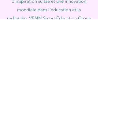
d'inspiration suisse et une innovation
mondiale dans l'éducation et la
recherche. VBNN Smart Education Group
(VBNN FZE LLC – Licence
n°
262425649888
, Ajman, Émirats arabes
unis)
Université internationale suisse SIU (
Accréditée par l'État du ministère de
l'Éducation et des Sciences KG, numéro de
licence LS240001853.)
L'Académie ISB (Institut Suisse International
de Dubaï) est agréée et autorisée par la
KHDA, gouvernement de Dubaï.
L'International School of Management ISBM
fonctionne grâce à l'allocation accordée par
le Conseil de l'éducation.