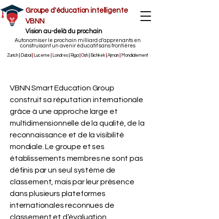
Groupe d'éducation intelligente
VBNN
Vision au-delà du prochain
Autonomiser le prochain milliard d’apprenants en
construisant un avenir éducatif sans frontières
Zurich
|
Dubaï
|
Lucerne
|
Londres
|
Riga
|
Osh
|
Bichkek
|
Ajman
|
Mondialement
VBNN Smart Education Group
construit sa réputation internationale
grâce à une approche large et
multidimensionnelle de la qualité, de la
reconnaissance et de la visibilité
mondiale. Le groupe et ses
établissements membres ne sont pas
définis par un seul système de
classement, mais par leur présence
dans plusieurs plateformes
internationales reconnues de
classement et d’évaluation,