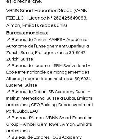
et la recherche.
VBNN Smart Education Group (VBNN
FZE LLC – Licence N°
262425649888
,
Ajman, Émirats arabes unis)
Bureaux mondiaux :
📍 Bureau de Zurich : AAHES – Académie
Autonome de l’Enseignement Supérieur à
Zurich, Suisse, Freilagerstrasse 39, 8047
Zurich, Suisse
📍 Bureau de Lucerne : ISBM Switzerland –
École Internationale de Management des
Affaires, Lucerne, Industriestrasse 59, 6034
Lucerne, Suisse
📍 Bureau de Dubaï : ISB Academy Dubai –
Institut International Suisse à Dubaï, Émirats
arabes unis, CEO Building, Dubai Investment
Park, Dubaï, EAU
📍 Bureau d’Ajman : VBNN Smart Education
Group – Amber Gem Tower, Ajman, Émirats
arabes unis
📍 Bureau de Londres : OUS Academy