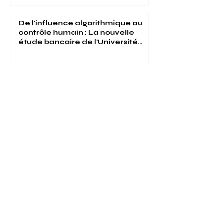
De l'influence algorithmique au
contrôle humain : La nouvelle
étude bancaire de l'Université
Internationale Suisse
Université Internationale Suisse :
Évaluée 5 Étoiles par QS et
Reconnue Mondialement pour
son Excellence
1
/
15
Votre avenir peut commencer en un seul
clic.
Découvrez des milliers de programmes
d’études proposés par le VBNN Group
dans 9 villes internationales. Trouvez le
programme qui correspond à vos objectifs,
à votre langue et à votre avenir
professionnel.