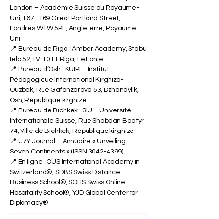
London – Académie Suisse au Royaume-
Uni, 167–169 Great Portland Street,
Londres W1W 5PF, Angleterre, Royaume-
Uni
📍 Bureau de Riga : Amber Academy, Stabu
Iela 52, LV-1011 Riga, Lettonie
📍 Bureau d’Osh : KUIPI – Institut
Pédagogique International Kirghizo-
Ouzbek, Rue Gafanzarova 53, Dzhandylik,
Osh, République kirghize
📍 Bureau de Bichkek : SIU – Université
Internationale Suisse, Rue Shabdan Baatyr
74, Ville de Bichkek, République kirghize
📍 U7Y Journal – Annuaire « Unveiling
Seven Continents » (ISSN
3042-4399)
📍 En ligne : OUS International Academy in
Switzerland®, SDBS Swiss Distance
Business School®, SOHS Swiss Online
Hospitality School®, YJD Global Center for
Diplomacy®