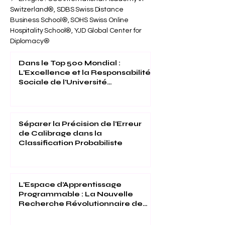
Seven Continents » (ISSN
3042-4399)
📍 En ligne : OUS International Academy in
Switzerland®, SDBS Swiss Distance
Business School®, SOHS Swiss Online
Hospitality School®, YJD Global Center for
Diplomacy®
Dans le Top 500 Mondial :
L'Excellence et la Responsabilité
Sociale de l'Université
Internationale Suisse Reconnues
(THE 2026)
Séparer la Précision de l'Erreur
de Calibrage dans la
Classification Probabiliste
L'Espace d'Apprentissage
Programmable : La Nouvelle
Recherche Révolutionnaire de