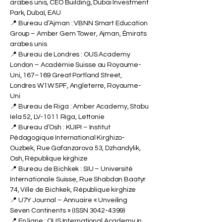
Institut International Suisse à Dubaï, Émirats
arabes unis, CEO Building, Dubai Investment
Park, Dubaï, EAU
📍 Bureau d’Ajman : VBNN Smart Education
Group – Amber Gem Tower, Ajman, Émirats
arabes unis
📍 Bureau de Londres : OUS Academy
London – Académie Suisse au Royaume-
Uni, 167–169 Great Portland Street,
Londres W1W 5PF, Angleterre, Royaume-
Uni
📍 Bureau de Riga : Amber Academy, Stabu
Iela 52, LV-1011 Riga, Lettonie
📍 Bureau d’Osh : KUIPI – Institut
Pédagogique International Kirghizo-
Ouzbek, Rue Gafanzarova 53, Dzhandylik,
Osh, République kirghize
📍 Bureau de Bichkek : SIU – Université
Internationale Suisse, Rue Shabdan Baatyr
74, Ville de Bichkek, République kirghize
📍 U7Y Journal – Annuaire « Unveiling