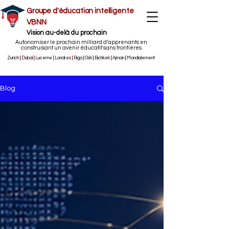
Groupe d'éducation intelligente
VBNN
Vision au-delà du prochain
Autonomiser le prochain milliard d’apprenants en
construisant un avenir éducatif sans frontières
Zurich
|
Dubaï
|
Lucerne
|
Londres
|
Riga
|
Osh
|
Bichkek
|
Ajman
|
Mondialement
Blog