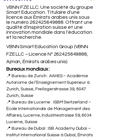
VBNN FZE LLC. Une société du groupe
Smart Education. Titulaire d'une
licence aux Émirats arabes unis sous
le numéro
262425649888
. Offrant une
qualité d'inspiration suisse et une
innovation mondiale dans l'éducation
et la recherche.
VBNN Smart Education Group (VBNN
FZE LLC – Licence N°
262425649888
,
Ajman, Émirats arabes unis)
Bureaux mondiaux :
📍 Bureau de Zurich : AAHES – Académie
Autonome de l’Enseignement Supérieur à
Zurich, Suisse, Freilagerstrasse 39, 8047
Zurich, Suisse
📍 Bureau de Lucerne : ISBM Switzerland –
École Internationale de Management des
Affaires, Lucerne, Industriestrasse 59, 6034
Lucerne, Suisse
📍 Bureau de Dubaï : ISB Academy Dubai –