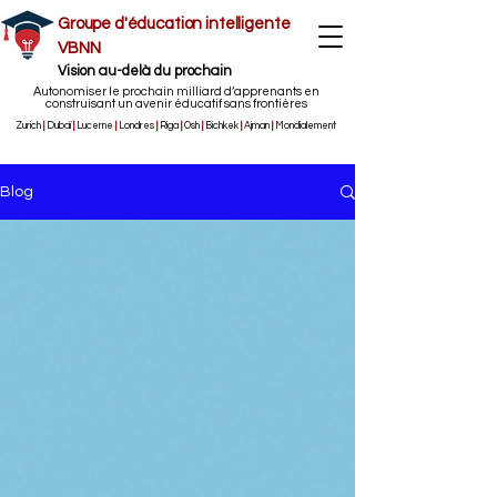
Groupe d'éducation intelligente
VBNN
Vision au-delà du prochain
Autonomiser le prochain milliard d’apprenants en
construisant un avenir éducatif sans frontières
Zurich
|
Dubaï
|
Lucerne
|
Londres
|
Riga
|
Osh
|
Bichkek
|
Ajman
|
Mondialement
Blog