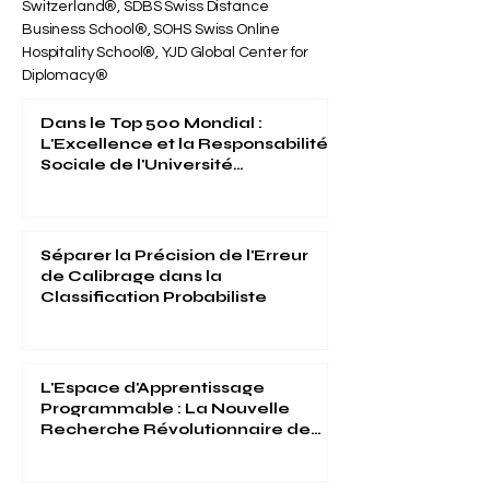
📍 En ligne : OUS International Academy in
Switzerland®, SDBS Swiss Distance
Business School®, SOHS Swiss Online
Hospitality School®, YJD Global Center for
Diplomacy®
Dans le Top 500 Mondial :
L'Excellence et la Responsabilité
Sociale de l'Université
Internationale Suisse Reconnues
(THE 2026)
Séparer la Précision de l'Erreur
de Calibrage dans la
Classification Probabiliste
L'Espace d'Apprentissage
Programmable : La Nouvelle
Recherche Révolutionnaire de
l'Université Internationale Suisse