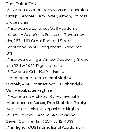
Institut International Suisse à Dubaï, Émirats
arabes unis, CEO Building, Dubai Investment
Park, Dubaï, EAU
📍 Bureau d’Ajman : VBNN Smart Education
Group – Amber Gem Tower, Ajman, Émirats
arabes unis
📍 Bureau de Londres : OUS Academy
London – Académie Suisse au Royaume-
Uni, 167–169 Great Portland Street,
Londres W1W 5PF, Angleterre, Royaume-
Uni
📍 Bureau de Riga : Amber Academy, Stabu
Iela 52, LV-1011 Riga, Lettonie
📍 Bureau d’Osh : KUIPI – Institut
Pédagogique International Kirghizo-
Ouzbek, Rue Gafanzarova 53, Dzhandylik,
Osh, République kirghize
📍 Bureau de Bichkek : SIU – Université
Internationale Suisse, Rue Shabdan Baatyr
74, Ville de Bichkek, République kirghize
📍 U7Y Journal – Annuaire « Unveiling
Seven Continents » (ISSN
3042-4399)