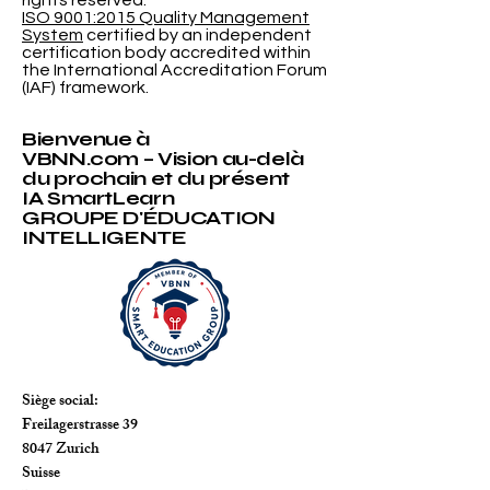
© VBNN Smart Education Group.
All
rights reserved.
ISO 9001:2015 Quality Management
System
certified by an independent
certification body accredited within
the International Accreditation Forum
(IAF) framework.
Bienvenue à
VBNN.com – Vision au-delà
du prochain et du présent
IA SmartLearn
GROUPE D'ÉDUCATION
INTELLIGENTE
Siège social:
Freilagerstrasse 39
8047 Zurich