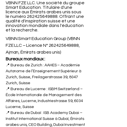
VBNN FZE LLC. Une société du groupe
Smart Education. Titulaire d'une
licence aux Émirats arabes unis sous
le numéro
262425649888
. Offrant une
qualité d'inspiration suisse et une
innovation mondiale dans l'éducation
et la recherche.
VBNN Smart Education Group (VBNN
FZE LLC – Licence N°
262425649888
,
Ajman, Émirats arabes unis)
Bureaux mondiaux :
📍 Bureau de Zurich : AAHES – Académie
Autonome de l’Enseignement Supérieur à
Zurich, Suisse, Freilagerstrasse 39, 8047
Zurich, Suisse
📍 Bureau de Lucerne : ISBM Switzerland –
École Internationale de Management des
Affaires, Lucerne, Industriestrasse 59, 6034
Lucerne, Suisse
📍 Bureau de Dubaï : ISB Academy Dubai –