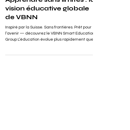
Apprendre sans limites : la
vision éducative globale
de VBNN
Inspiré par la Suisse. Sans frontières. Prêt pour
l’avenir — découvrez le VBNN Smart Education
Group L’éducation évolue plus rapidement que
jamais. Les frontières géographiques perdent de
leur importance, les compétences prennent le
pas sur les titres, et la technologie redéfinit
comment, où et pourquoi nous apprenons . Au
cœur de cette transformation se trouve VBNN
Smart Education Group — Vision Beyond Next
Now , un écosystème éducatif mondial conçu
pour la prochaine générat