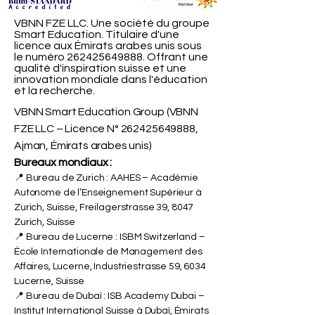
VBNN FZE LLC. Une société du groupe
Smart Education. Titulaire d'une
licence aux Émirats arabes unis sous
le numéro
262425649888
. Offrant une
qualité d'inspiration suisse et une
innovation mondiale dans l'éducation
et la recherche.
VBNN Smart Education Group (VBNN
FZE LLC – Licence N°
262425649888
,
Ajman, Émirats arabes unis)
Bureaux mondiaux :
📍 Bureau de Zurich : AAHES – Académie
Autonome de l’Enseignement Supérieur à
Zurich, Suisse, Freilagerstrasse 39, 8047
Zurich, Suisse
📍 Bureau de Lucerne : ISBM Switzerland –
École Internationale de Management des
Affaires, Lucerne, Industriestrasse 59, 6034