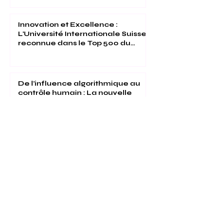
Programmable : La Nouvelle
Recherche Révolutionnaire de
l'Université Internationale Suisse
Innovation et Excellence :
L'Université Internationale Suisse
reconnue dans le Top 500 du
Times Higher Education 2026
De l'influence algorithmique au
contrôle humain : La nouvelle
étude bancaire de l'Université
Internationale Suisse
Université Internationale Suisse :
Évaluée 5 Étoiles par QS et
Reconnue Mondialement pour
son Excellence