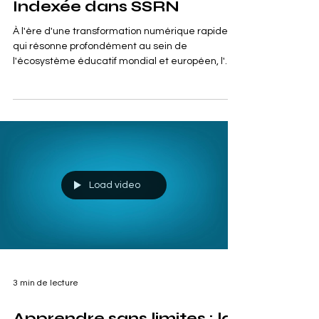
Nouvelle Recherche
Indexée dans SSRN
À l'ère d'une transformation numérique rapide
qui résonne profondément au sein de
l'écosystème éducatif mondial et européen, l'
#Enseignement_Supérieur se trouve à un
tournant historique. À l'
#Université_Internationale_Suisse, notre
engagement à faire progresser les
#Connaissances_Globales et à favoriser l'
#Excellence_Académique reste au cœur de
notre mission institutionnelle. Nous sommes fiers
de contribuer activement à la
Load video
#Recherche_Académique qui façonne l'avenir
de l'ap
3 min de lecture