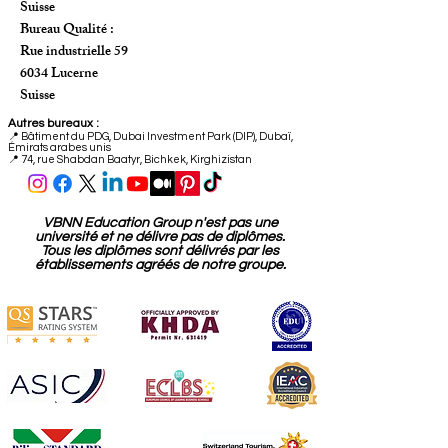
Siège social:
Freilagerstrasse 39
8047 Zurich
Suisse
Bureau Qualité :
Rue industrielle 59
6034 Lucerne
Suisse
Autres bureaux :
📍
Bâtiment du PDG, Dubai Investment Park (DIP), Dubaï,
Émirats arabes unis
📍 74, rue Shabdan Baatyr, Bichkek, Kirghizistan
VBNN Education Group n'est pas une
université et ne délivre pas de diplômes.
Tous les diplômes sont délivrés par les
établissements agréés de notre groupe.