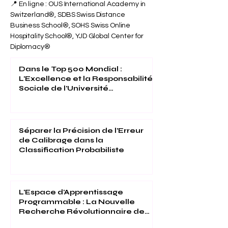
74, Ville de Bichkek, République kirghize
📍 U7Y Journal – Annuaire « Unveiling
Seven Continents » (ISSN
3042-4399)
📍 En ligne : OUS International Academy in
Switzerland®, SDBS Swiss Distance
Business School®, SOHS Swiss Online
Hospitality School®, YJD Global Center for
Diplomacy®
Dans le Top 500 Mondial :
L'Excellence et la Responsabilité
Sociale de l'Université
Internationale Suisse Reconnues
(THE 2026)
Séparer la Précision de l'Erreur
de Calibrage dans la
Classification Probabiliste
L'Espace d'Apprentissage