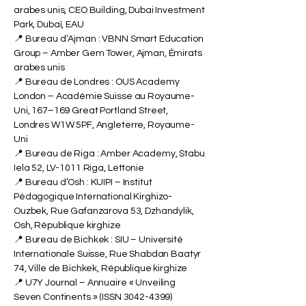
Lucerne, Suisse
📍 Bureau de Dubaï : ISB Academy Dubai –
Institut International Suisse à Dubaï, Émirats
arabes unis, CEO Building, Dubai Investment
Park, Dubaï, EAU
📍 Bureau d’Ajman : VBNN Smart Education
Group – Amber Gem Tower, Ajman, Émirats
arabes unis
📍 Bureau de Londres : OUS Academy
London – Académie Suisse au Royaume-
Uni, 167–169 Great Portland Street,
Londres W1W 5PF, Angleterre, Royaume-
Uni
📍 Bureau de Riga : Amber Academy, Stabu
Iela 52, LV-1011 Riga, Lettonie
📍 Bureau d’Osh : KUIPI – Institut
Pédagogique International Kirghizo-
Ouzbek, Rue Gafanzarova 53, Dzhandylik,
Osh, République kirghize
📍 Bureau de Bichkek : SIU – Université
Internationale Suisse, Rue Shabdan Baatyr