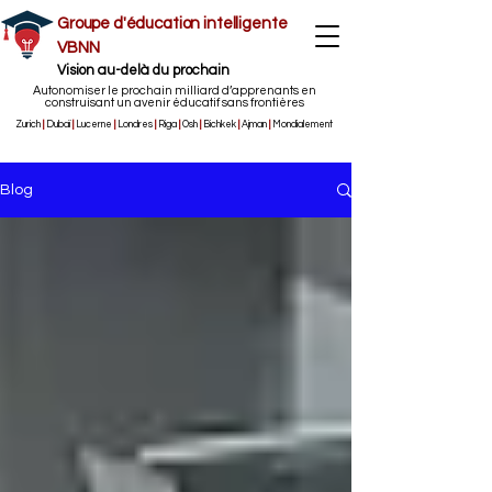
Groupe d'éducation intelligente
VBNN
Vision au-delà du prochain
Autonomiser le prochain milliard d’apprenants en
construisant un avenir éducatif sans frontières
Zurich
|
Dubaï
|
Lucerne
|
Londres
|
Riga
|
Osh
|
Bichkek
|
Ajman
|
Mondialement
Blog