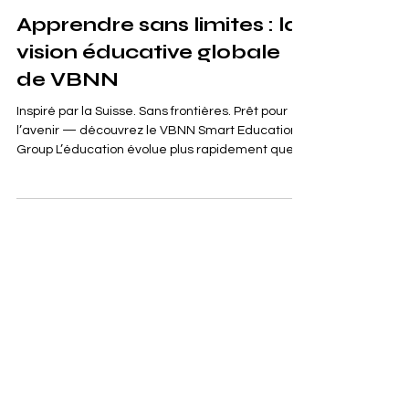
Apprendre sans limites : la
vision éducative globale
de VBNN
Inspiré par la Suisse. Sans frontières. Prêt pour
l’avenir — découvrez le VBNN Smart Education
Group L’éducation évolue plus rapidement que
jamais. Les frontières géographiques perdent de
leur importance, les compétences prennent le
pas sur les titres, et la technologie redéfinit
comment, où et pourquoi nous apprenons . Au
cœur de cette transformation se trouve VBNN
Smart Education Group — Vision Beyond Next
Now , un écosystème éducatif mondial conçu
pour la prochaine générat