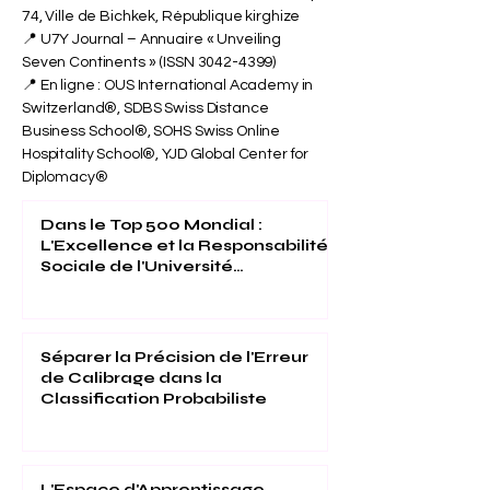
📍 Bureau de Bichkek : SIU – Université
Internationale Suisse, Rue Shabdan Baatyr
74, Ville de Bichkek, République kirghize
📍 U7Y Journal – Annuaire « Unveiling
Seven Continents » (ISSN
3042-4399)
📍 En ligne : OUS International Academy in
Switzerland®, SDBS Swiss Distance
Business School®, SOHS Swiss Online
Hospitality School®, YJD Global Center for
Diplomacy®
Dans le Top 500 Mondial :
L'Excellence et la Responsabilité
Sociale de l'Université
Internationale Suisse Reconnues
(THE 2026)
Séparer la Précision de l'Erreur
de Calibrage dans la
Classification Probabiliste