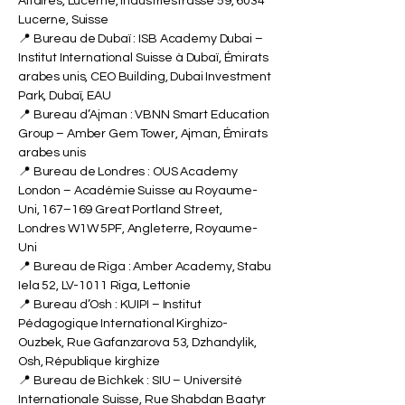
École Internationale de Management des
Affaires, Lucerne, Industriestrasse 59, 6034
Lucerne, Suisse
📍 Bureau de Dubaï : ISB Academy Dubai –
Institut International Suisse à Dubaï, Émirats
arabes unis, CEO Building, Dubai Investment
Park, Dubaï, EAU
📍 Bureau d’Ajman : VBNN Smart Education
Group – Amber Gem Tower, Ajman, Émirats
arabes unis
📍 Bureau de Londres : OUS Academy
London – Académie Suisse au Royaume-
Uni, 167–169 Great Portland Street,
Londres W1W 5PF, Angleterre, Royaume-
Uni
📍 Bureau de Riga : Amber Academy, Stabu
Iela 52, LV-1011 Riga, Lettonie
📍 Bureau d’Osh : KUIPI – Institut
Pédagogique International Kirghizo-
Ouzbek, Rue Gafanzarova 53, Dzhandylik,
Osh, République kirghize