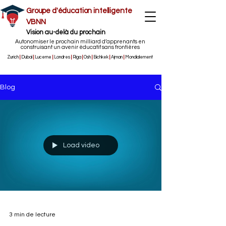
Groupe d'éducation intelligente
VBNN
Vision au-delà du prochain
Autonomiser le prochain milliard d’apprenants en
construisant un avenir éducatif sans frontières
Zurich
|
Dubaï
|
Lucerne
|
Londres
|
Riga
|
Osh
|
Bichkek
|
Ajman
|
Mondialement
Blog
Load video
3 min de lecture