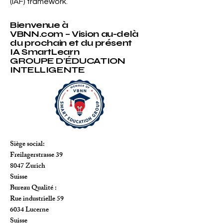
System
certified by an independent
certification body accredited within
the International Accreditation Forum
(IAF) framework.
Bienvenue à
VBNN.com – Vision au-delà
du prochain et du présent
IA SmartLearn
GROUPE D'ÉDUCATION
INTELLIGENTE
Siège social:
Freilagerstrasse 39
8047 Zurich
Suisse
Bureau Qualité :