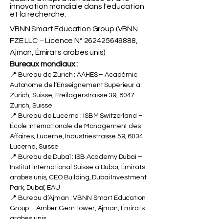
Smart Education. Titulaire d'une
licence aux Émirats arabes unis sous
le numéro
262425649888
. Offrant une
qualité d'inspiration suisse et une
innovation mondiale dans l'éducation
et la recherche.
VBNN Smart Education Group (VBNN
FZE LLC – Licence N°
262425649888
,
Ajman, Émirats arabes unis)
Bureaux mondiaux :
📍 Bureau de Zurich : AAHES – Académie
Autonome de l’Enseignement Supérieur à
Zurich, Suisse, Freilagerstrasse 39, 8047
Zurich, Suisse
📍 Bureau de Lucerne : ISBM Switzerland –
École Internationale de Management des
Affaires, Lucerne, Industriestrasse 59, 6034
Lucerne, Suisse
📍 Bureau de Dubaï : ISB Academy Dubai –
Institut International Suisse à Dubaï, Émirats
arabes unis, CEO Building, Dubai Investment
Park, Dubaï, EAU