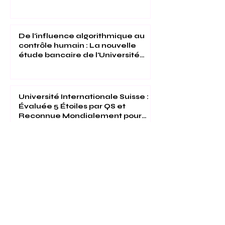
Innovation et Excellence :
L'Université Internationale Suisse
reconnue dans le Top 500 du
Times Higher Education 2026
De l'influence algorithmique au
contrôle humain : La nouvelle
étude bancaire de l'Université
Internationale Suisse
Université Internationale Suisse :
Évaluée 5 Étoiles par QS et
Reconnue Mondialement pour
son Excellence
1
/
15