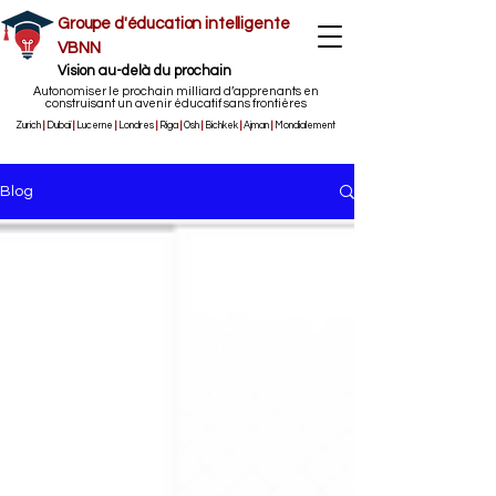
Groupe d'éducation intelligente
VBNN
Vision au-delà du prochain
Autonomiser le prochain milliard d’apprenants en
construisant un avenir éducatif sans frontières
Zurich
|
Dubaï
|
Lucerne
|
Londres
|
Riga
|
Osh
|
Bichkek
|
Ajman
|
Mondialement
Blog