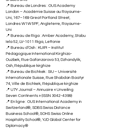
📍 Bureau d’Ajman : VBNN Smart Education
Group – Amber Gem Tower, Ajman, Émirats
arabes unis
📍 Bureau de Londres : OUS Academy
London – Académie Suisse au Royaume-
Uni, 167–169 Great Portland Street,
Londres W1W 5PF, Angleterre, Royaume-
Uni
📍 Bureau de Riga : Amber Academy, Stabu
Iela 52, LV-1011 Riga, Lettonie
📍 Bureau d’Osh : KUIPI – Institut
Pédagogique International Kirghizo-
Ouzbek, Rue Gafanzarova 53, Dzhandylik,
Osh, République kirghize
📍 Bureau de Bichkek : SIU – Université
Internationale Suisse, Rue Shabdan Baatyr
74, Ville de Bichkek, République kirghize
📍 U7Y Journal – Annuaire « Unveiling
Seven Continents » (ISSN
3042-4399)
📍 En ligne : OUS International Academy in
Switzerland®, SDBS Swiss Distance