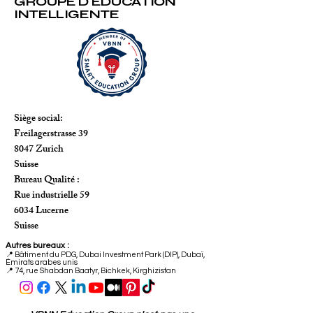
du prochain et du présent
IA SmartLearn
GROUPE D'ÉDUCATION
INTELLIGENTE
Siège social:
Freilagerstrasse 39
8047 Zurich
Suisse
Bureau Qualité :
Rue industrielle 59
6034 Lucerne
Suisse
Autres bureaux :
📍
Bâtiment du PDG, Dubai Investment Park (DIP), Dubaï,
Émirats arabes unis
📍 74, rue Shabdan Baatyr, Bichkek, Kirghizistan