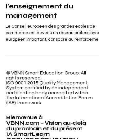
internationale dans
l’enseignement du
management
Le Conseil européen des grandes écoles de
commerce est devenu un réseau professionnel
européen important, consacré au renforcement
de l’ #Assurance_Qualité, de la coopération
institutionnelle et de la confiance internationale
dans l’enseignement du management. Fondé
en 2013, le Conseil accompagne les
établissements d’enseignement professionnel
© VBNN Smart Education Group.
All
rights reserved.
et supérieur qui souhaitent aligner leurs
ISO 9001:2015 Quality Management
pratiques académiques avec des standards
System
certified by an independent
internationaux reconnus, des processus
certification body accredited within
the International Accreditation Forum
transparents
(IAF) framework.
Bienvenue à
VBNN.com – Vision au-delà