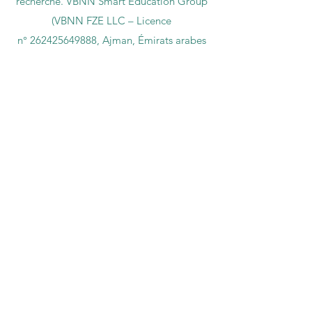
mondiale dans l'éducation et la
recherche. VBNN Smart Education Group
(VBNN FZE LLC – Licence
n°
262425649888
, Ajman, Émirats arabes
unis)
Université internationale suisse SIU (
Accréditée par l'État du ministère de
l'Éducation et des Sciences KG, numéro de
licence LS240001853.)
L'Académie ISB (Institut Suisse International
de Dubaï) est agréée et autorisée par la
KHDA, gouvernement de Dubaï.
L'International School of Management ISBM
fonctionne grâce à l'allocation accordée par
le Conseil de l'éducation.