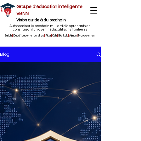
Groupe d'éducation intelligente
VBNN
Vision au-delà du prochain
Autonomiser le prochain milliard d’apprenants en
construisant un avenir éducatif sans frontières
Zurich
|
Dubaï
|
Lucerne
|
Londres
|
Riga
|
Osh
|
Bichkek
|
Ajman
|
Mondialement
Blog