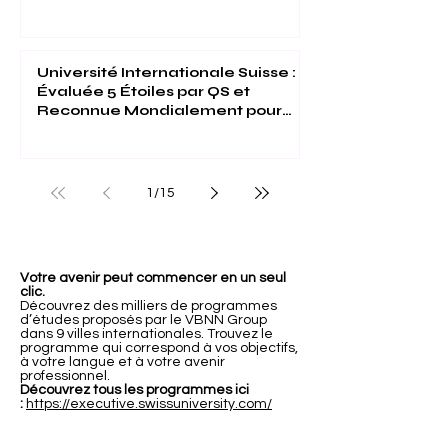
contrôle humain : La nouvelle
étude bancaire de l'Université
Internationale Suisse
Université Internationale Suisse :
Évaluée 5 Étoiles par QS et
Reconnue Mondialement pour
son Excellence
1
/
15
Votre avenir peut commencer en un seul
clic.
Découvrez des milliers de programmes
d’études proposés par le VBNN Group
dans 9 villes internationales. Trouvez le
programme qui correspond à vos objectifs,
à votre langue et à votre avenir
professionnel.
Découvrez tous les programmes ici
:
https://executive.swissuniversity.com/