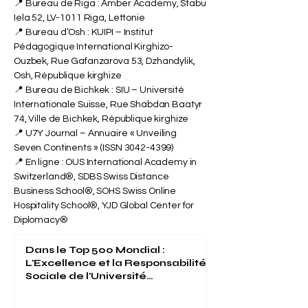
Uni
📍 Bureau de Riga : Amber Academy, Stabu
Iela 52, LV-1011 Riga, Lettonie
📍 Bureau d’Osh : KUIPI – Institut
Pédagogique International Kirghizo-
Ouzbek, Rue Gafanzarova 53, Dzhandylik,
Osh, République kirghize
📍 Bureau de Bichkek : SIU – Université
Internationale Suisse, Rue Shabdan Baatyr
74, Ville de Bichkek, République kirghize
📍 U7Y Journal – Annuaire « Unveiling
Seven Continents » (ISSN
3042-4399)
📍 En ligne : OUS International Academy in
Switzerland®, SDBS Swiss Distance
Business School®, SOHS Swiss Online
Hospitality School®, YJD Global Center for
Diplomacy®
Dans le Top 500 Mondial :
L'Excellence et la Responsabilité
Sociale de l'Université