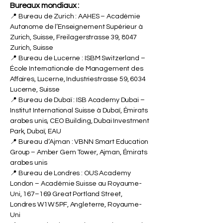
Ajman, Émirats arabes unis)
Bureaux mondiaux :
📍 Bureau de Zurich : AAHES – Académie
Autonome de l’Enseignement Supérieur à
Zurich, Suisse, Freilagerstrasse 39, 8047
Zurich, Suisse
📍 Bureau de Lucerne : ISBM Switzerland –
École Internationale de Management des
Affaires, Lucerne, Industriestrasse 59, 6034
Lucerne, Suisse
📍 Bureau de Dubaï : ISB Academy Dubai –
Institut International Suisse à Dubaï, Émirats
arabes unis, CEO Building, Dubai Investment
Park, Dubaï, EAU
📍 Bureau d’Ajman : VBNN Smart Education
Group – Amber Gem Tower, Ajman, Émirats
arabes unis
📍 Bureau de Londres : OUS Academy
London – Académie Suisse au Royaume-
Uni, 167–169 Great Portland Street,
Londres W1W 5PF, Angleterre, Royaume-