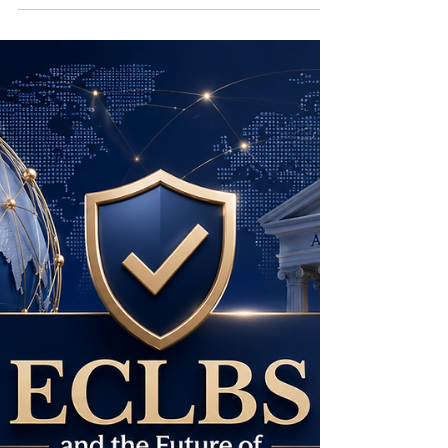
l’éducation internationale
L’#éducation_internationale n’est plus limitée par
les frontières. Aujourd’hui, un étudiant peut
apprendre en ligne, suivre un programme
hybride ou construire un parcours académique
lié à plusieurs pays. Dans ce contexte,
l’#assurance_qualité est devenue une base
essentielle pour garantir la confiance, protéger
les apprenants et assurer que les standards
académiques restent clairs, équitables et
compréhensibles au niveau international. Pour
VBNN Smart Education Group – Groupe