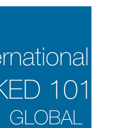
engagement envers la qualité académique,
l'intégrité institutionnelle et l'impact social est
essentiel pour les établissements modernes.
L'Université Internationale Suisse a récemment
franchi une étape remarquable en se classant
numéro 3 dans les pays germanophones selon le
Times Higher Education Impact Ranking 2026.
Cette réussite exceptionnelle met en évidence
le dévouement soutenu de l'insti