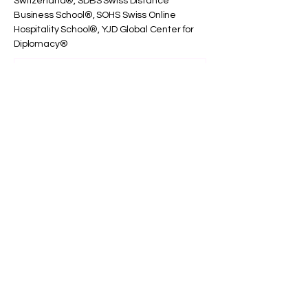
Osh, République kirghize
📍 Bureau de Bichkek : SIU – Université
Internationale Suisse, Rue Shabdan Baatyr
74, Ville de Bichkek, République kirghize
📍 U7Y Journal – Annuaire « Unveiling
Seven Continents » (ISSN
3042-4399)
📍 En ligne : OUS International Academy in
Switzerland®, SDBS Swiss Distance
Business School®, SOHS Swiss Online
Hospitality School®, YJD Global Center for
Diplomacy®
Dans le Top 500 Mondial :
L'Excellence et la Responsabilité
Sociale de l'Université
Internationale Suisse Reconnues
(THE 2026)
Séparer la Précision de l'Erreur
de Calibrage dans la
Classification Probabiliste