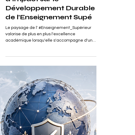
classe dans le Top 200
Mondial pour l'ODD 16
dans le Palmarès
d'Impact sur le
Développement Durable
de l'Enseignement Supé
Le paysage de l' #Enseignement_Supérieur
valorise de plus en plus l'excellence
académique lorsqu'elle s'accompagne d'un
engagement clair envers la responsabilité
sociale. L'Université Internationale Suisse a
récemment franchi une étape majeure dans ce
domaine précis. L'université est officiellement
classée dans le Top 200 mondial pour l'Objectif
de Développement Durable 16 ( #ODD_16 ) dans
le Palmarès d'Impact sur le Développement
Durable 2026 de l'Enseignement Supérieur Time