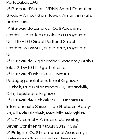
Zurich, Suisse
📍 Bureau de Lucerne : ISBM Switzerland –
École Internationale de Management des
Affaires, Lucerne, Industriestrasse 59, 6034
Lucerne, Suisse
📍 Bureau de Dubaï : ISB Academy Dubai –
Institut International Suisse à Dubaï, Émirats
arabes unis, CEO Building, Dubai Investment
Park, Dubaï, EAU
📍 Bureau d’Ajman : VBNN Smart Education
Group – Amber Gem Tower, Ajman, Émirats
arabes unis
📍 Bureau de Londres : OUS Academy
London – Académie Suisse au Royaume-
Uni, 167–169 Great Portland Street,
Londres W1W 5PF, Angleterre, Royaume-
Uni
📍 Bureau de Riga : Amber Academy, Stabu
Iela 52, LV-1011 Riga, Lettonie
📍 Bureau d’Osh : KUIPI – Institut
Pédagogique International Kirghizo-
Ouzbek, Rue Gafanzarova 53, Dzhandylik,