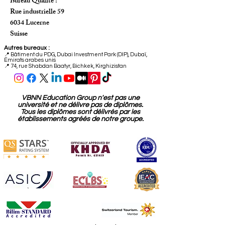
Siège social:
Freilagerstrasse 39
8047 Zurich
Suisse
Bureau Qualité :
Rue industrielle 59
6034 Lucerne
Suisse
Autres bureaux :
📍
Bâtiment du PDG, Dubai Investment Park (DIP), Dubaï,
Émirats arabes unis
📍 74, rue Shabdan Baatyr, Bichkek, Kirghizistan
VBNN Education Group n'est pas une
université et ne délivre pas de diplômes.
Tous les diplômes sont délivrés par les
établissements agréés de notre groupe.