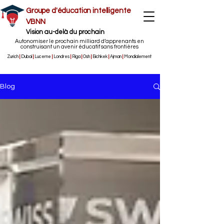
Groupe d'éducation intelligente
VBNN
Vision au-delà du prochain
Autonomiser le prochain milliard d’apprenants en
construisant un avenir éducatif sans frontières
Zurich
|
Dubaï
|
Lucerne
|
Londres
|
Riga
|
Osh
|
Bichkek
|
Ajman
|
Mondialement
Blog