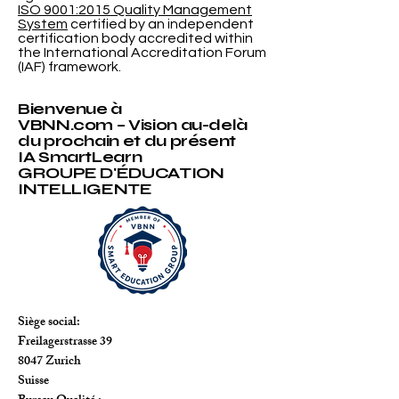
commerce est devenu un réseau professionnel
européen important, consacré au renforcement
de l’ #Assurance_Qualité, de la coopération
institutionnelle et de la confiance internationale
dans l’enseignement du management. Fondé
en 2013, le Conseil accompagne les
établissements d’enseignement professionnel
© VBNN Smart Education Group.
All
rights reserved.
et supérieur qui souhaitent aligner leurs
ISO 9001:2015 Quality Management
pratiques académiques avec des standards
System
certified by an independent
internationaux reconnus, des processus
certification body accredited within
the International Accreditation Forum
transparents
(IAF) framework.
Bienvenue à
VBNN.com – Vision au-delà
du prochain et du présent
IA SmartLearn
GROUPE D'ÉDUCATION
INTELLIGENTE