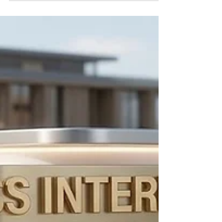
(SIU) est honorée d'annoncer une
reconnaissance majeure : le
#Classement_Global_QRNW (GRTU) 2027 a
officiellement classé notre institution au 3ème
rang mondial. Ce résultat témoigne de notre
dévouement constant envers l'
#Excellence_Académique et notre capacité à
offrir un modèle éducatif tourné vers l'avenir. Le
#GRTU_2027 est une référ