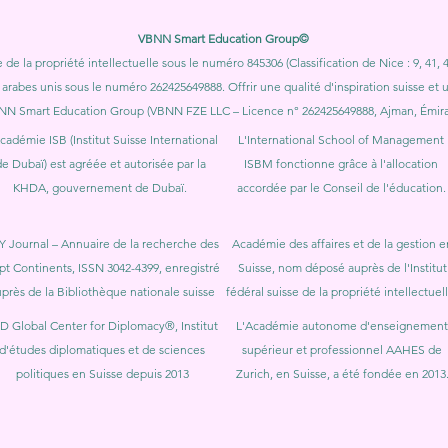
VBNN Smart Education Group©
e de la propriété intellectuelle sous le numéro 845306 (Classification de Nice : 9, 4
 arabes unis sous le numéro 262425649888. Offrir une qualité d'inspiration suisse et
NN Smart Education Group (VBNN FZE LLC – Licence n° 262425649888, Ajman, Émirat
cadémie ISB (Institut Suisse International
L'International School of Management
e Dubaï) est agréée et autorisée par la
ISBM fonctionne grâce à l'allocation
KHDA, gouvernement de Dubaï.
accordée par le Conseil de l'éducation.
Y Journal – Annuaire de la recherche des
Académie des affaires et de la gestion e
pt Continents, ISSN 3042-4399, enregistré
Suisse, nom déposé auprès de l'Institut
près de la Bibliothèque nationale suisse
fédéral suisse de la propriété intellectuell
D Global Center for Diplomacy®, Institut
L'Académie autonome d'enseignement
d'études diplomatiques et de sciences
supérieur et professionnel AAHES de
politiques en Suisse depuis 2013
Zurich, en Suisse, a été fondée en 2013