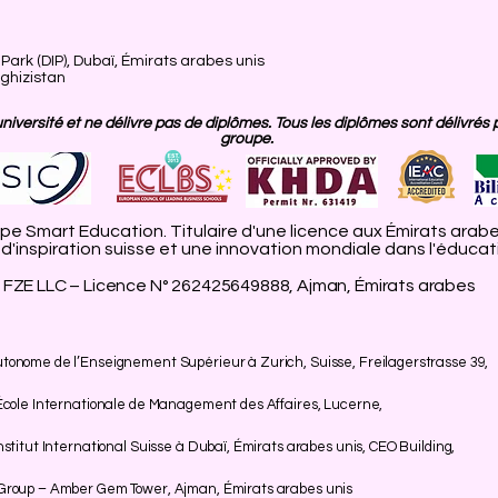
ark (DIP), Dubaï, Émirats arabes unis
rghizistan
versité et ne délivre pas de diplômes. Tous les diplômes sont délivrés 
groupe.
e Smart Education. Titulaire d'une licence aux Émirats arabe
'inspiration suisse et une innovation mondiale dans l'éducati
FZE LLC – Licence N° 262425649888, Ajman, Émirats arabes
onome de l’Enseignement Supérieur à Zurich, Suisse, Freilagerstrasse 39,
École Internationale de Management des Affaires, Lucerne,
titut International Suisse à Dubaï, Émirats arabes unis, CEO Building,
Group – Amber Gem Tower, Ajman, Émirats arabes unis