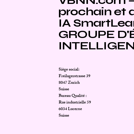
VBNN.com – 
prochain et 
IA SmartLea
GROUPE D'
INTELLIGE
Siège social:
Freilagerstrasse 39
8047 Zurich
Suisse
Bureau Qualité :
Rue industrielle 59
6034 Lucerne
Suisse