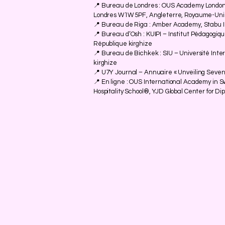
📍 Bureau de Londres : OUS Academy London
Londres W1W 5PF, Angleterre, Royaume-Uni
📍 Bureau de Riga : Amber Academy, Stabu Ie
📍 Bureau d’Osh : KUIPI – Institut Pédagogiq
République kirghize
📍 Bureau de Bichkek : SIU – Université Inte
kirghize
📍 U7Y Journal – Annuaire « Unveiling Seven
📍 En ligne : OUS International Academy in
Hospitality School®, YJD Global Center for D