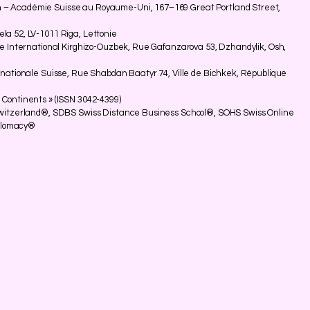
 – Académie Suisse au Royaume-Uni, 167–169 Great Portland Street,
la 52, LV-1011 Riga, Lettonie
ue International Kirghizo-Ouzbek, Rue Gafanzarova 53, Dzhandylik, Osh,
rnationale Suisse, Rue Shabdan Baatyr 74, Ville de Bichkek, République
 Continents » (ISSN 3042-4399)
 Switzerland®, SDBS Swiss Distance Business School®, SOHS Swiss Online
iplomacy®