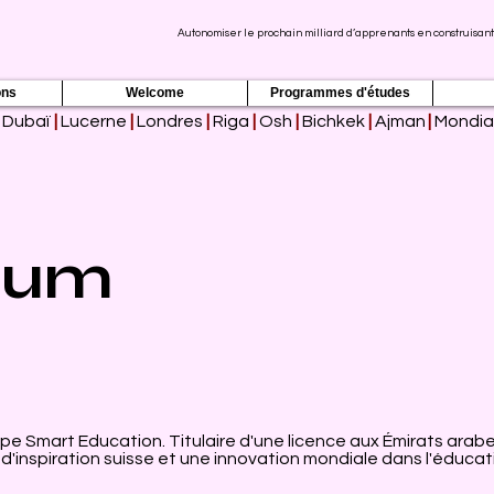
Autonomiser le prochain milliard d’apprenants en construisant
ons
Welcome
Programmes d'études
Dubaï
|
Lucerne
|
Londres
|
Riga
|
Osh
|
Bichkek
|
Ajman
|
Mondia
sum
e Smart Education. Titulaire d'une licence aux Émirats arabe
'inspiration suisse et une innovation mondiale dans l'éducati