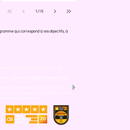
Excellence
1
/
15
gramme qui correspond à vos objectifs, à
assement THE 2026 de l'impact du
diales : Executive MBA Rankings 2026
rsités transnationales (GRTU) 2027.
S et a reçu plusieurs distinctions, dont
sfaction des étudiants.