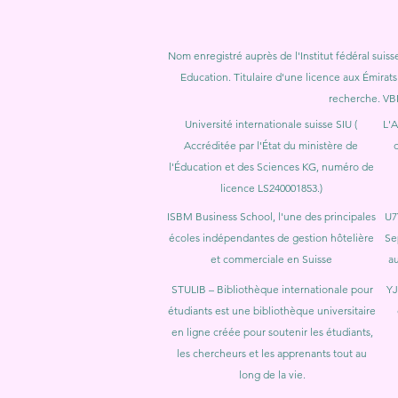
Nom enregistré auprès de l'Institut fédéral suiss
Education. Titulaire d'une licence aux Émirats
recherche. VB
Université internationale suisse SIU (
L'A
Accréditée par l'État du ministère de
d
l'Éducation et des Sciences KG, numéro de
licence LS240001853.)
ISBM Business School, l'une des principales
U7
écoles indépendantes de gestion hôtelière
Se
et commerciale en Suisse
au
STULIB – Bibliothèque internationale pour
YJ
étudiants est une bibliothèque universitaire
en ligne créée pour soutenir les étudiants,
les chercheurs et les apprenants tout au
long de la vie.