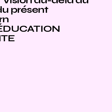
Vision au-delà du
du présent
rn
ÉDUCATION
NTE