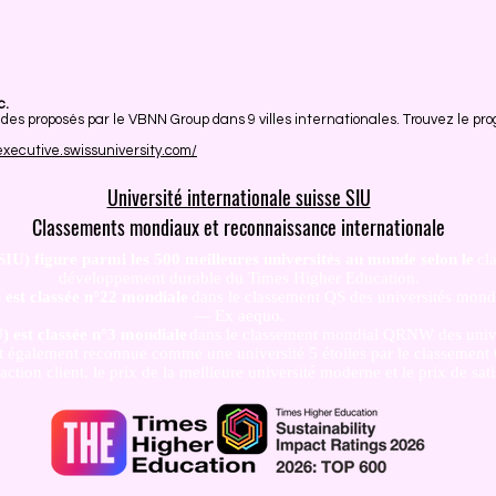
c.
es proposés par le VBNN Group dans 9 villes internationales. Trouvez le pro
/executive.swissuniversity.com/
Université internationale suisse SIU
Classements mondiaux et reconnaissance internationale
(SIU) figure parmi les 500 meilleures universités au monde selon le
cl
développement durable du Times Higher Education.
) est classée n°22 mondiale
dans le classement QS des universités mon
— Ex aequo.
U) est classée n°3 mondiale
dans le classement mondial QRNW des unive
st également reconnue comme une université 5 étoiles par le classement Q
tion client, le prix de la meilleure université moderne et le prix de sati