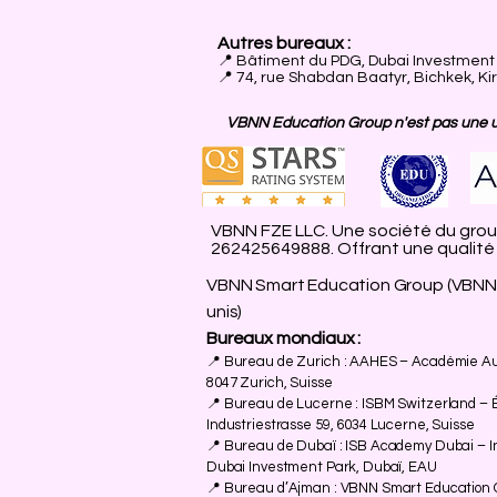
Autres bureaux :
📍
Bâtiment du PDG, Dubai Investment P
📍 74, rue Shabdan Baatyr, Bichkek, Ki
VBNN Education Group n'est pas une uni
VBNN FZE LLC. Une société du group
262425649888. Offrant une qualité d
VBNN Smart Education Group (VBNN 
unis)
Bureaux mondiaux :
📍 Bureau de Zurich : AAHES – Académie Aut
8047 Zurich, Suisse
📍 Bureau de Lucerne : ISBM Switzerland – 
Industriestrasse 59, 6034 Lucerne, Suisse
📍 Bureau de Dubaï : ISB Academy Dubai – Ins
Dubai Investment Park, Dubaï, EAU
📍 Bureau d’Ajman : VBNN Smart Education 