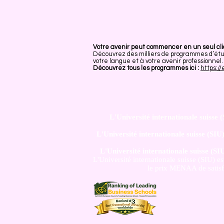
Votre avenir peut commencer en un seul cli
Découvrez des milliers de programmes d’étud
votre langue et à votre avenir professionnel.
Découvrez tous les programmes ici :
https:/
L'Université internationale suisse 
L'Université internationale suisse (SIU
L'Université internationale suisse (SI
L'Université internationale suisse (SIU) e
le prix MENAA de satisfac