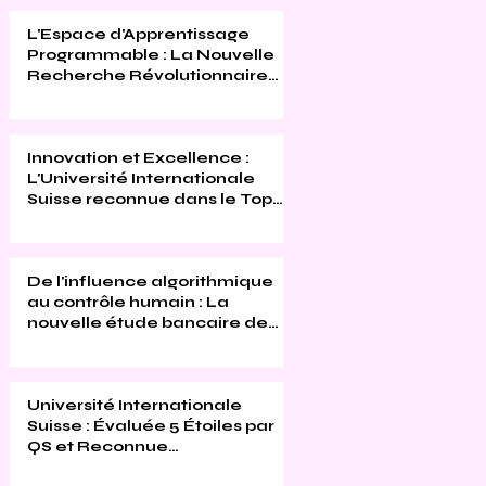
L'Espace d'Apprentissage
Programmable : La Nouvelle
Recherche Révolutionnaire
de l'Université Internationale
Suisse
Innovation et Excellence :
L'Université Internationale
Suisse reconnue dans le Top
500 du Times Higher
Education 2026
De l'influence algorithmique
au contrôle humain : La
nouvelle étude bancaire de
l'Université Internationale
Suisse
Université Internationale
Suisse : Évaluée 5 Étoiles par
QS et Reconnue
Mondialement pour son