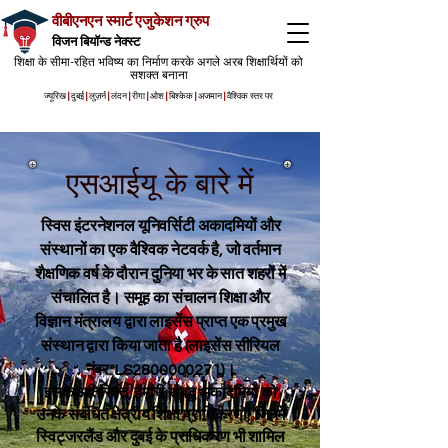
वीबीएनएन स्मार्ट एजुकेशन ग्रुप
विजन बियॉन्ड नेक्स्ट
शिक्षा के सीमा-रहित भविष्य का निर्माण करके अगले अरब शिक्षार्थियों को
सशक्त बनाना
ज्यूरिख
|
दुबई
|
लुज़र्न
|
लंदन
|
रीगा
|
ओश
|
बिश्केक
|
अजमान
|
वैश्विक स्तर पर
एसआईयू के बारे में
स्विस इंटरनेशनल यूनिवर्सिटी अकादमियों और
संस्थानों का एक वैश्विक नेटवर्क है, जो वर्तमान
शैक्षणिक वर्ष के दौरान दुनिया भर के सात शहरों में
संचालित है। समूह का संचालन शिक्षा और
विज्ञान मंत्रालय द्वारा लाइसेंस प्राप्त एक प्रमुख
संस्थान द्वारा किया जाता है (लाइसेंस सीरियल
नंबर: LS2800000271)।
इसके अतिरिक्त, हमारी संबद्ध अकादमियों को
उनके संबंधित क्षेत्रीय शिक्षा प्राधिकरणों, जिनमें
स्विट्जरलैंड और दुबई के प्राधिकरण भी शामिल