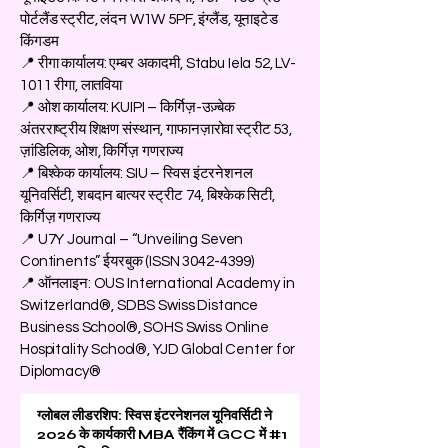
पोर्टलैंड स्ट्रीट, लंदन W1W 5PF, इंग्लैंड, यूनाइटेड
किंगडम
📍 रीगा कार्यालय: एम्बर अकादमी, Stabu Iela 52, LV-
1011 रीगा, लातविया
📍 ओश कार्यालय: KUIPI – किर्गिज़-उज़्बेक
अंतरराष्ट्रीय शिक्षण संस्थान, गाफानज़ारोवा स्ट्रीट 53,
ज़ांडिलिक, ओश, किर्गिज़ गणराज्य
📍 बिश्केक कार्यालय: SIU – स्विस इंटरनेशनल
यूनिवर्सिटी, शबदान बात्यर स्ट्रीट 74, बिश्केक सिटी,
किर्गिज़ गणराज्य
📍 U7Y Journal – “Unveiling Seven
Continents” ईयरबुक (ISSN
3042-4399)
📍 ऑनलाइन: OUS International Academy in
Switzerland®, SDBS Swiss Distance
Business School®, SOHS Swiss Online
Hospitality School®, YJD Global Center for
Diplomacy®
ग्लोबल लीडरशिप: स्विस इंटरनेशनल यूनिवर्सिटी ने
2026 के कार्यकारी MBA रैंकिंग में GCC में #1