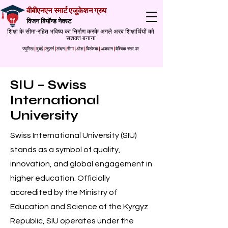
वीबीएनएन स्मार्ट एजुकेशन ग्रुप
विजन बियॉन्ड नेक्स्ट
शिक्षा के सीमा-रहित भविष्य का निर्माण करके अगले अरब शिक्षार्थियों को
सशक्त बनाना
ज्यूरिख
|
दुबई
|
लुज़र्न
|
लंदन
|
रीगा
|
ओश
|
बिश्केक
|
अजमान
|
वैश्विक स्तर पर
SIU – Swiss
International
University
Swiss International University (SIU)
stands as a symbol of quality,
innovation, and global engagement in
higher education. Officially
accredited by the Ministry of
Education and Science of the Kyrgyz
Republic, SIU operates under the