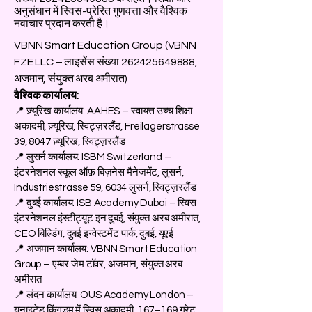
अनुसंधान में स्विस-प्रेरित गुणवत्ता और वैश्विक
नवाचार प्रदान करती है।
VBNN Smart Education Group (VBNN
FZE LLC – लाइसेंस संख्या
262425649888
,
अजमान, संयुक्त अरब अमीरात)
वैश्विक कार्यालय:
📍 ज़्यूरिख कार्यालय: AAHES – स्वायत्त उच्च शिक्षा
अकादमी, ज़्यूरिख, स्विट्ज़रलैंड, Freilagerstrasse
39, 8047 ज़्यूरिख, स्विट्ज़रलैंड
📍 लुसर्न कार्यालय: ISBM Switzerland –
इंटरनेशनल स्कूल ऑफ़ बिज़नेस मैनेजमेंट, लुसर्न,
Industriestrasse 59, 6034 लुसर्न, स्विट्ज़रलैंड
📍 दुबई कार्यालय: ISB Academy Dubai – स्विस
इंटरनेशनल इंस्टीट्यूट इन दुबई, संयुक्त अरब अमीरात,
CEO बिल्डिंग, दुबई इन्वेस्टमेंट पार्क, दुबई, यूएई
📍 अजमान कार्यालय: VBNN Smart Education
Group – एम्बर जेम टॉवर, अजमान, संयुक्त अरब
अमीरात
📍 लंदन कार्यालय: OUS Academy London –
यूनाइटेड किंगडम में स्विस अकादमी, 167–169 ग्रेट