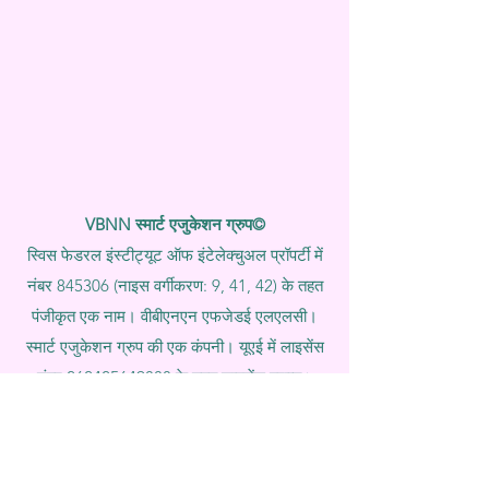
VBNN स्मार्ट एजुकेशन ग्रुप©
स्विस फेडरल इंस्टीट्यूट ऑफ इंटेलेक्चुअल प्रॉपर्टी में
नंबर 845306 (नाइस वर्गीकरण: 9, 41, 42) के तहत
पंजीकृत एक नाम। वीबीएनएन एफजेडई एलएलसी।
स्मार्ट एजुकेशन ग्रुप की एक कंपनी। यूएई में लाइसेंस
नंबर
262425649888
के तहत लाइसेंस प्राप्त।
शिक्षा और अनुसंधान में स्विस-प्रेरित गुणवत्ता और
वैश्विक नवाचार प्रदान करना। वीबीएनएन स्मार्ट
एजुकेशन ग्रुप (वीबीएनएन एफजेडई एलएलसी -