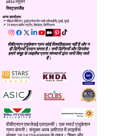
6034 ल्यूसर्न
स्विट्ज़रलैंड
अन्य कार्यालय:
📍
सीईओ बिल्डिंग, दुबई इन्वेस्टमेंट पार्क (डीआईपी), दुबई, यूएई
📍 74 शब्दान बातिर स्ट्रीट, बिश्केक, किर्गिस्तान
वीबीएनएन एजुकेशन ग्रुप कोई विश्वविद्यालय नहीं है और न
ही डिग्रियाँ प्रदान करता है। सभी डिग्रियाँ और डिप्लोमा
हमारे समूह के लाइसेंस प्राप्त संस्थानों द्वारा जारी किए जाते
हैं।
वीबीएनएन एफजेडई एलएलसी। एक स्मार्ट एजुकेशन
ग्रुप कंपनी। संयुक्त अरब अमीरात में लाइसेंस
संख्या
262425649888
के तहत। शिक्षा और