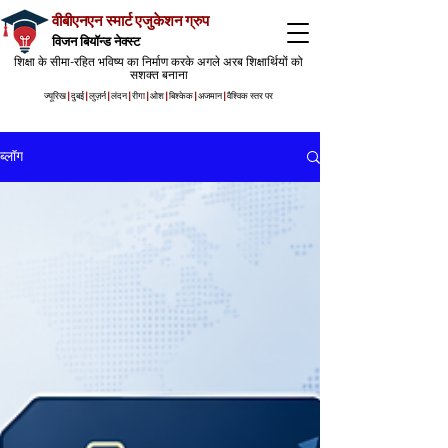
वीबीएनएन स्मार्ट एजुकेशन ग्रुप
विजन बियॉन्ड नेक्स्ट
शिक्षा के सीमा-रहित भविष्य का निर्माण करके अगले अरब शिक्षार्थियों को
सशक्त बनाना
ज्यूरिख
|
दुबई
|
लुज़र्न
|
लंदन
|
रीगा
|
ओश
|
बिश्केक
|
अजमान
|
वैश्विक स्तर पर
ब्लॉग