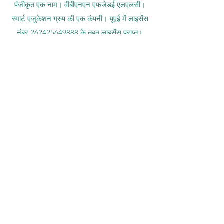
नंबर 845306 (नाइस वर्गीकरण: 9, 41, 42) के तहत
पंजीकृत एक नाम। वीबीएनएन एफजेडई एलएलसी।
स्मार्ट एजुकेशन ग्रुप की एक कंपनी। यूएई में लाइसेंस
नंबर
262425649888
के तहत लाइसेंस प्राप्त।
शिक्षा और अनुसंधान में स्विस-प्रेरित गुणवत्ता और
वैश्विक नवाचार प्रदान करना। वीबीएनएन स्मार्ट
एजुकेशन ग्रुप (वीबीएनएन एफजेडई एलएलसी -
लाइसेंस नंबर
262425649888
, अजमान, यूएई)
एसआईयू स्विस इंटरनेशनल यूनिवर्सिटी (
शिक्षा और विज्ञान
मंत्रालय केजी द्वारा राज्य-मान्यता प्राप्त, लाइसेंस संख्या
LS240001853)
आईएसबी अकादमी (दुबई में अंतर्राष्ट्रीय स्विस संस्थान) को
दुबई सरकार के केएचडीए द्वारा अनुमोदित और अनुमति
प्राप्त है।
इंटरनेशनल स्कूल ऑफ मैनेजमेंट (आईएसबीएम) शिक्षा बोर्ड
द्वारा प्रदत्त अनुदान के तहत संचालित होता है।