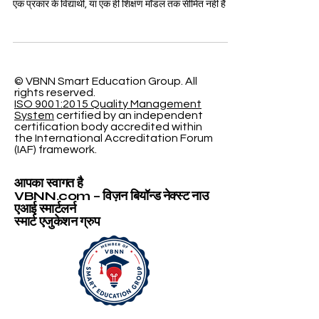
बड़ी ताकत बन चुकी है। आधुनिक शैक्षिक समूह अब केवल एक विषय,
एक प्रकार के विद्यार्थी, या एक ही शिक्षण मॉडल तक सीमित नहीं हैं। वे
प्रबंधन, व्यवसाय, नेतृत्व, प्रौद्योगिकी, आतिथ्य, ऑनलाइन शिक्षा,
व्यावसायिक प्रशिक्षण और अंतरराष्ट्रीय शिक्षा जैसे अनेक क्षेत्रों में
काम कर सकते हैं। यह विस्तार अवसरों को बढ़ाता है, लेकिन साथ ही
एक महत्वपूर्ण प्रश्न भी सामने लाता है: इतनी विविधता वाले शैक्षिक
समूह अपनी पहचान को स्पष्ट, भरो
© VBNN Smart Education Group.
All
rights reserved.
ISO 9001:2015 Quality Management
System
certified by an independent
certification body accredited within
the International Accreditation Forum
(IAF) framework.
आपका स्वागत है
VBNN.com – विज़न बियॉन्ड नेक्स्ट नाउ
एआई स्मार्टलर्न
स्मार्ट एजुकेशन ग्रुप