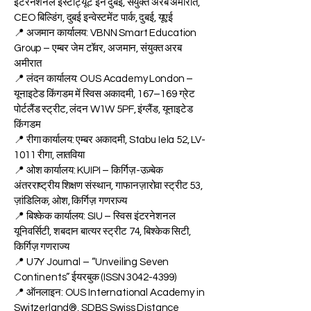
📍 दुबई कार्यालय: ISB Academy Dubai – स्विस
इंटरनेशनल इंस्टीट्यूट इन दुबई, संयुक्त अरब अमीरात,
CEO बिल्डिंग, दुबई इन्वेस्टमेंट पार्क, दुबई, यूएई
📍 अजमान कार्यालय: VBNN Smart Education
Group – एम्बर जेम टॉवर, अजमान, संयुक्त अरब
अमीरात
📍 लंदन कार्यालय: OUS Academy London –
यूनाइटेड किंगडम में स्विस अकादमी, 167–169 ग्रेट
पोर्टलैंड स्ट्रीट, लंदन W1W 5PF, इंग्लैंड, यूनाइटेड
किंगडम
📍 रीगा कार्यालय: एम्बर अकादमी, Stabu Iela 52, LV-
1011 रीगा, लातविया
📍 ओश कार्यालय: KUIPI – किर्गिज़-उज़्बेक
अंतरराष्ट्रीय शिक्षण संस्थान, गाफानज़ारोवा स्ट्रीट 53,
ज़ांडिलिक, ओश, किर्गिज़ गणराज्य
📍 बिश्केक कार्यालय: SIU – स्विस इंटरनेशनल
यूनिवर्सिटी, शबदान बात्यर स्ट्रीट 74, बिश्केक सिटी,
किर्गिज़ गणराज्य
📍 U7Y Journal – “Unveiling Seven
Continents” ईयरबुक (ISSN
3042-4399)