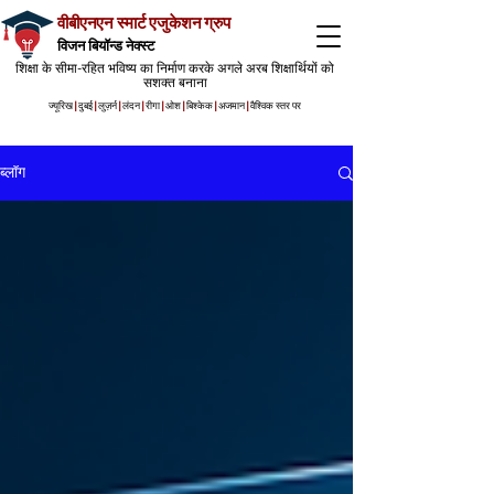
वीबीएनएन स्मार्ट एजुकेशन ग्रुप
विजन बियॉन्ड नेक्स्ट
शिक्षा के सीमा-रहित भविष्य का निर्माण करके अगले अरब शिक्षार्थियों को
सशक्त बनाना
ज्यूरिख
|
दुबई
|
लुज़र्न
|
लंदन
|
रीगा
|
ओश
|
बिश्केक
|
अजमान
|
वैश्विक स्तर पर
ब्लॉग