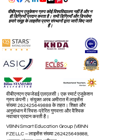
📍 74 शब्दान बातिर स्ट्रीट, बिश्केक, किर्गिस्तान
वीबीएनएन एजुकेशन ग्रुप कोई विश्वविद्यालय नहीं है और न
ही डिग्रियाँ प्रदान करता है। सभी डिग्रियाँ और डिप्लोमा
हमारे समूह के लाइसेंस प्राप्त संस्थानों द्वारा जारी किए जाते
हैं।
वीबीएनएन एफजेडई एलएलसी। एक स्मार्ट एजुकेशन
ग्रुप कंपनी। संयुक्त अरब अमीरात में लाइसेंस
संख्या
262425649888
के तहत। शिक्षा और
अनुसंधान में स्विस-प्रेरित गुणवत्ता और वैश्विक
नवाचार प्रदान करती है।
VBNN Smart Education Group (VBNN