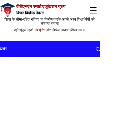
वीबीएनएन स्मार्ट एजुकेशन ग्रुप
विजन बियॉन्ड नेक्स्ट
शिक्षा के सीमा-रहित भविष्य का निर्माण करके अगले अरब शिक्षार्थियों को
सशक्त बनाना
ज्यूरिख
|
दुबई
|
लुज़र्न
|
लंदन
|
रीगा
|
ओश
|
बिश्केक
|
अजमान
|
वैश्विक स्तर पर
ब्लॉग