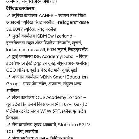
FZE LLC – लाइसेंस संख्या
262425649888
,
अजमान, संयुक्त अरब अमीरात)
वैश्विक कार्यालय:
📍 ज़्यूरिख कार्यालय: AAHES – स्वायत्त उच्च शिक्षा
अकादमी, ज़्यूरिख, स्विट्ज़रलैंड, Freilagerstrasse
39, 8047 ज़्यूरिख, स्विट्ज़रलैंड
📍 लुसर्न कार्यालय: ISBM Switzerland –
इंटरनेशनल स्कूल ऑफ़ बिज़नेस मैनेजमेंट, लुसर्न,
Industriestrasse 59, 6034 लुसर्न, स्विट्ज़रलैंड
📍 दुबई कार्यालय: ISB Academy Dubai – स्विस
इंटरनेशनल इंस्टीट्यूट इन दुबई, संयुक्त अरब अमीरात,
CEO बिल्डिंग, दुबई इन्वेस्टमेंट पार्क, दुबई, यूएई
📍 अजमान कार्यालय: VBNN Smart Education
Group – एम्बर जेम टॉवर, अजमान, संयुक्त अरब
अमीरात
📍 लंदन कार्यालय: OUS Academy London –
यूनाइटेड किंगडम में स्विस अकादमी, 167–169 ग्रेट
पोर्टलैंड स्ट्रीट, लंदन W1W 5PF, इंग्लैंड, यूनाइटेड
किंगडम
📍 रीगा कार्यालय: एम्बर अकादमी, Stabu Iela 52, LV-