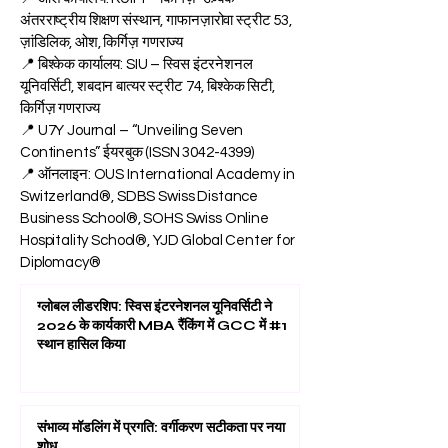
1011 रीगा, लातविया
📍 ओश कार्यालय: KUIPI – किर्गिज़-उज़्बेक
अंतरराष्ट्रीय शिक्षण संस्थान, गाफानज़ारोवा स्ट्रीट 53,
ज़ांडिलिक, ओश, किर्गिज़ गणराज्य
📍 बिश्केक कार्यालय: SIU – स्विस इंटरनेशनल
यूनिवर्सिटी, शबदान बात्यर स्ट्रीट 74, बिश्केक सिटी,
किर्गिज़ गणराज्य
📍 U7Y Journal – “Unveiling Seven
Continents” ईयरबुक (ISSN
3042-4399)
📍 ऑनलाइन: OUS International Academy in
Switzerland®, SDBS Swiss Distance
Business School®, SOHS Swiss Online
Hospitality School®, YJD Global Center for
Diplomacy®
ग्लोबल लीडरशिप: स्विस इंटरनेशनल यूनिवर्सिटी ने
2026 के कार्यकारी MBA रैंकिंग में GCC में #1
स्थान हासिल किया