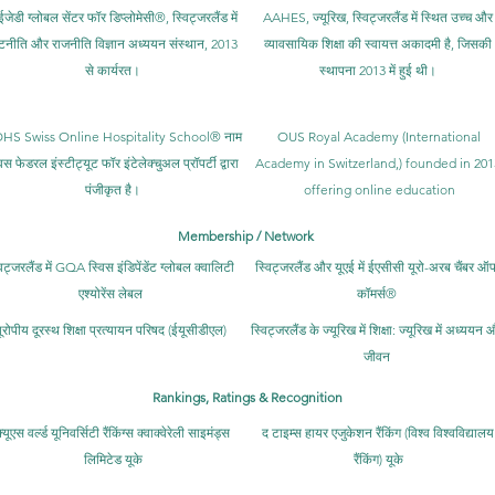
ईजेडी ग्लोबल सेंटर फॉर डिप्लोमेसी®, स्विट्जरलैंड में
AAHES, ज्यूरिख, स्विट्जरलैंड में स्थित उच्च और
टनीति और राजनीति विज्ञान अध्ययन संस्थान, 2013
व्यावसायिक शिक्षा की स्वायत्त अकादमी है, जिसकी
से कार्यरत।
स्थापना 2013 में हुई थी।
HS Swiss Online Hospitality School® नाम
OUS Royal Academy (International
िस फेडरल इंस्टीट्यूट फॉर इंटेलेक्चुअल प्रॉपर्टी द्वारा
Academy in Switzerland,) founded in 201
पंजीकृत है।
offering online education
Membership / Network
विट्जरलैंड में GQA स्विस इंडिपेंडेंट ग्लोबल क्वालिटी
स्विट्जरलैंड और यूएई में ईएसीसी यूरो-अरब चैंबर ऑ
एश्योरेंस लेबल
कॉमर्स®
ूरोपीय दूरस्थ शिक्षा प्रत्यायन परिषद (ईयूसीडीएल)
स्विट्जरलैंड के ज्यूरिख में शिक्षा: ज्यूरिख में अध्ययन 
जीवन
Rankings, Ratings & Recognition
्यूएस वर्ल्ड यूनिवर्सिटी रैंकिंग्स क्वाक्वेरेली साइमंड्स
द टाइम्स हायर एजुकेशन रैंकिंग (विश्व विश्वविद्यालय
लिमिटेड यूके
रैंकिंग) यूके