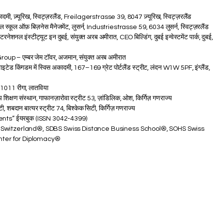
ादमी, ज़्यूरिख, स्विट्ज़रलैंड, Freilagerstrasse 39, 8047 ज़्यूरिख, स्विट्ज़रलैंड
्कूल ऑफ़ बिज़नेस मैनेजमेंट, लुसर्न, Industriestrasse 59, 6034 लुसर्न, स्विट्ज़रलैंड
नल इंस्टीट्यूट इन दुबई, संयुक्त अरब अमीरात, CEO बिल्डिंग, दुबई इन्वेस्टमेंट पार्क, दुबई,
p – एम्बर जेम टॉवर, अजमान, संयुक्त अरब अमीरात
किंगडम में स्विस अकादमी, 167–169 ग्रेट पोर्टलैंड स्ट्रीट, लंदन W1W 5PF, इंग्लैंड,
-1011 रीगा, लातविया
य शिक्षण संस्थान, गाफानज़ारोवा स्ट्रीट 53, ज़ांडिलिक, ओश, किर्गिज़ गणराज्य
ी, शबदान बात्यर स्ट्रीट 74, बिश्केक सिटी, किर्गिज़ गणराज्य
ents” ईयरबुक (ISSN 3042-4399)
 Switzerland®, SDBS Swiss Distance Business School®, SOHS Swiss
enter for Diplomacy®