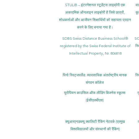
STULIB – इंटरनेशनल स्टूडेंट्स लाइब्रेरी एक
वा
अकादमिक ऑनलाइन लाइब्रेरी है जिसे छात्रों,
कू
शोधकर्ताओं और आजीवन शिक्षार्थियों को सहायता प्रदान
करने के लिए बनाया गया है।
SDBS Swiss Distance Business School®
SO
registered by the Swiss Federal Institute of
स्व
Intellectual Property, Nr. 806818
पिनो स्विट्जरलैंड: व्यावसायिक अंतर्राष्ट्रीय मानक
स्
संगठन कॉलेज
यूरोपियन काउंसिल ऑफ लीडिंग बिजनेस स्कूल्स
य
(ईसीएलबीएस)
क्यूआरएनडब्ल्यू क्वालिटी रैंकिंग नेटवर्क (प्रमुख
क
विश्वविद्यालयों और संस्थानों की रैंकिंग)