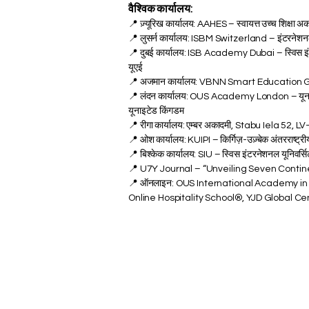
वैश्विक कार्यालय:
📍 ज़्यूरिख कार्यालय: AAHES – स्वायत्त उच्च शिक्षा अक
📍 लुसर्न कार्यालय: ISBM Switzerland – इंटरनेशनल स
📍 दुबई कार्यालय: ISB Academy Dubai – स्विस इंटरनेश
यूएई
📍 अजमान कार्यालय: VBNN Smart Education Grou
📍 लंदन कार्यालय: OUS Academy London – यूनाइटेड 
यूनाइटेड किंगडम
📍 रीगा कार्यालय: एम्बर अकादमी, Stabu Iela 52, LV
📍 ओश कार्यालय: KUIPI – किर्गिज़-उज़्बेक अंतरराष्ट्री
📍 बिश्केक कार्यालय: SIU – स्विस इंटरनेशनल यूनिवर्सिट
📍 U7Y Journal – “Unveiling Seven Contin
📍 ऑनलाइन: OUS International Academy in
Online Hospitality School®, YJD Global C