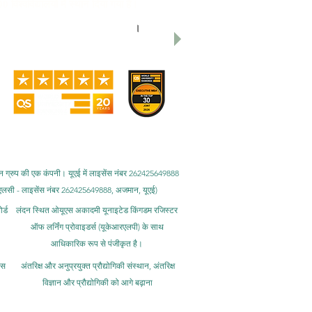
 विश्वविद्यालयों में स्थान दिया गया है।
िश्व स्तर पर 22वां स्थान प्राप्त हुआ है।
श्व स्तर पर तीसरा स्थान प्राप्त हुआ है
।
हैं, जिनमें एमईएनएए ग्राहक संतुष्टि पुरस्कार,
शन ग्रुप की एक कंपनी। यूएई में लाइसेंस नंबर 262425649888
ई एलएलसी - लाइसेंस नंबर 262425649888, अजमान, यूएई)
र्ड
लंदन स्थित ओयूएस अकादमी यूनाइटेड किंगडम रजिस्टर
ऑफ लर्निंग प्रोवाइडर्स (यूकेआरएलपी) के साथ
आधिकारिक रूप से पंजीकृत है।
िस
अंतरिक्ष और अनुप्रयुक्त प्रौद्योगिकी संस्थान, अंतरिक्ष
विज्ञान और प्रौद्योगिकी को आगे बढ़ाना