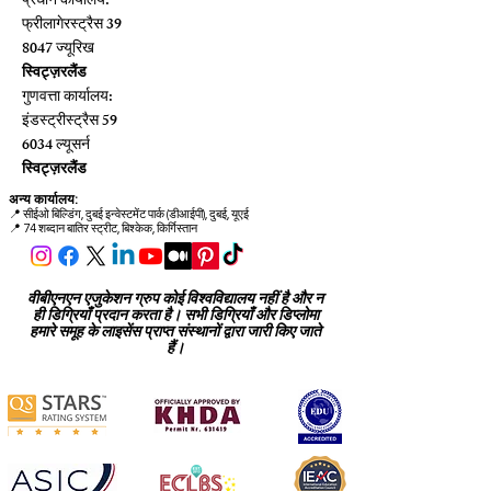
प्रधान कार्यालय:
फ्रीलागेरस्ट्रैस 39
8047 ज्यूरिख
स्विट्ज़रलैंड
गुणवत्ता कार्यालय:
इंडस्ट्रीस्ट्रैस 59
6034 ल्यूसर्न
स्विट्ज़रलैंड
अन्य कार्यालय:
📍
सीईओ बिल्डिंग, दुबई इन्वेस्टमेंट पार्क (डीआईपी), दुबई, यूएई
📍 74 शब्दान बातिर स्ट्रीट, बिश्केक, किर्गिस्तान
वीबीएनएन एजुकेशन ग्रुप कोई विश्वविद्यालय नहीं है और न
ही डिग्रियाँ प्रदान करता है। सभी डिग्रियाँ और डिप्लोमा
हमारे समूह के लाइसेंस प्राप्त संस्थानों द्वारा जारी किए जाते
हैं।