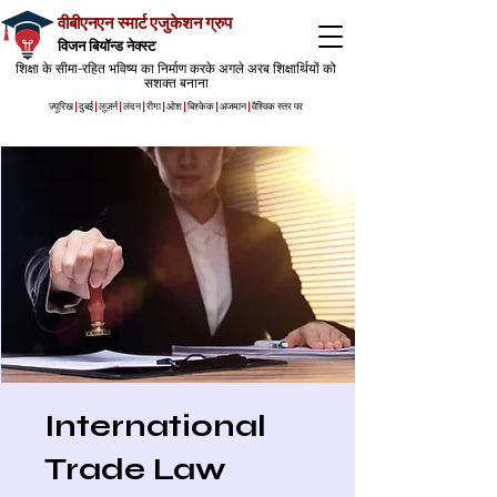
वीबीएनएन स्मार्ट एजुकेशन ग्रुप
विजन बियॉन्ड नेक्स्ट
शिक्षा के सीमा-रहित भविष्य का निर्माण करके अगले अरब शिक्षार्थियों को
सशक्त बनाना
ज्यूरिख
|
दुबई
|
लुज़र्न
|
लंदन
|
रीगा
|
ओश
|
बिश्केक
|
अजमान
|
वैश्विक स्तर पर
International
Trade Law