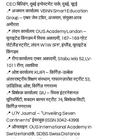
CEO बिल्डिंग, दुबई इन्वेस्टमेंट पार्क, दुबई, यूएई
📍 अजमान कार्यालय: VBNN Smart Education
Group – एम्बर जेम टॉवर, अजमान, संयुक्त अरब
अमीरात
📍 लंदन कार्यालय: OUS Academy London –
यूनाइटेड किंगडम में स्विस अकादमी, 167–169 ग्रेट
पोर्टलैंड स्ट्रीट, लंदन W1W 5PF, इंग्लैंड, यूनाइटेड
किंगडम
📍 रीगा कार्यालय: एम्बर अकादमी, Stabu Iela 52, LV-
1011 रीगा, लातविया
📍 ओश कार्यालय: KUIPI – किर्गिज़-उज़्बेक
अंतरराष्ट्रीय शिक्षण संस्थान, गाफानज़ारोवा स्ट्रीट 53,
ज़ांडिलिक, ओश, किर्गिज़ गणराज्य
📍 बिश्केक कार्यालय: SIU – स्विस इंटरनेशनल
यूनिवर्सिटी, शबदान बात्यर स्ट्रीट 74, बिश्केक सिटी,
किर्गिज़ गणराज्य
📍 U7Y Journal – “Unveiling Seven
Continents” ईयरबुक (ISSN
3042-4399)
📍 ऑनलाइन: OUS International Academy in
Switzerland®, SDBS Swiss Distance