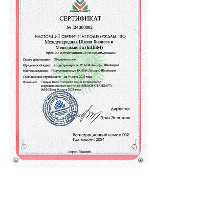
تصنيف QS لأفضل الجامعات