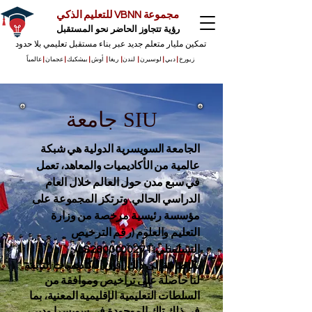
مجموعة VBNN للتعليم الذكي
رؤية تتجاوز الحاضر نحو المستقبل
تمكين مليار متعلم جديد عبر بناء مستقبل تعليمي بلا حدود
زيورخ
|
دبي
|
لوسيرن
|
لندن
|
ريغا
|
أوش
|
بيشكيك
|
عجمان
|
عالمياً
جامعة SIU
الجامعة السويسرية الدولية هي شبكة
عالمية من الأكاديميات والمعاهد، تعمل
في سبع مدن حول العالم خلال العام
الدراسي الحالي. وترتكز المجموعة على
مؤسسة رئيسية مرخصة من وزارة
التعليم والعلوم (رقم الترخيص
التسلسلي: LS2800000271).
بالإضافة إلى ذلك، فإن الأكاديميات التابعة
لنا حاصلة على تراخيص وموافقة من
السلطات التعليمية الإقليمية المعنية، بما
في ذلك تلك الموجودة في سويسرا ودبي،