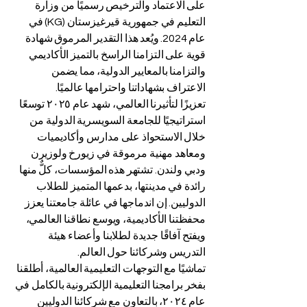
على الاعتماد والترخيص رسميًا من وزارة
التعليم في جمهورية قيرغيزستان (KG) في
عام 2024. ويُعد هذا التقدير المرموق شهادة
قوية على التزامنا الراسخ بالتميز الأكاديمي
والتزامنا بالمعايير الدولية، مما يضمن
الاعتراف بشهاداتنا واحترامها عالميًا.
تعزيزًا لتأثيرنا العالمي، شهد عام ٢٠٢٥ توسعًا
استراتيجيًا للجامعة السويسرية الدولية من
خلال الاستحواذ على مدارس وأكاديميات
ومعاهد مهنية مرموقة في زيورخ ولوزيرن
ودبي ولندن. تشتهر هذه المؤسسات، كلٌّ منها
رائدة في مدينتها، بدعمها المتميز للطلاب
الدوليين. إن اندماجها في عائلة جامعتنا يعزز
محفظتنا الأكاديمية، ويوسع نطاقنا العالمي،
ويفتح آفاقًا جديدة لطلابنا وأعضاء هيئة
التدريس وشركائنا حول العالم.
تماشيًا مع التوجهات التعليمية العالمية، أطلقنا
بفخر برامجنا التعليمية الإلكترونية بالكامل في
عام ٢٠٢٤، بالتعاون مع شركائنا الدوليين