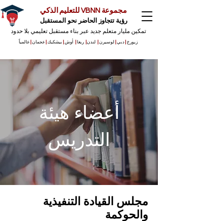
مجموعة VBNN للتعليم الذكي
رؤية تتجاوز الحاضر نحو المستقبل
تمكين مليار متعلم جديد عبر بناء مستقبل تعليمي بلا حدود
زيورخ
|
دبي
|
لوسيرن
|
لندن
|
ريغا
|
أوش
|
بيشكيك
|
عجمان
|
عالمياً
أعضاء هيئة
التدريس
مجلس القيادة التنفيذية
والحوكمة