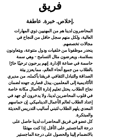
فريق
إخلاص. خبرة. عاطفة.
المحاضرون لدينا هم من المهنيين ذوي المهارات
العالية، ولكل منهم سجل حافل من النجاح في
مجالات تخصصهم.
ينحدر موظفونا من خلفيات ودول متنوعة، ويتعاونون
بسلاسة، ويعرضون مثال التسامح - وهي سمة
حاسمة في صناعة الإدارة. إنهم يرحبون ترحيبًا حارًا
بالطلاب من جميع أنحاء العالم، مما يعزز بيئة
الصداقة والتبادل الثقافي. فريقنا بأكمله، من مديري
الأكاديمية إلى المعلمين، يبذل قصارى جهده لضمان
نجاح الطلاب. يحتل تعليم إدارة الأعمال مكانة خاصة
في قلوب المحاضرين لدينا، ولا يدخرون أي جهد في
إعداد الطلاب لعالم الأعمال الديناميكي. إن حماسهم
المعدي يلهم الطلاب لتبني أساليب التدريس الحديثة
والمبتكرة.
كل عضو في فريق المحاضرات لدينا حاصل على
درجة الماجستير على الأقل. إذا كنت مهتمًا
بالانضمام إلينا والحصول على درجة الماجستير