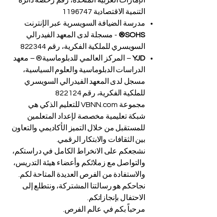
الإمارات العربية المتحدة، رقم رخصة دائرة
التنمية الاقتصادية
1196747
مدرسة الضيافة السويسرية عبر الإنترنت
SOHS®
- مسجلة لدى المعهد الفيدرالي
السويسري للملكية الفكرية، رقم 822344
YJD
– المركز العالمي للدبلوماسية® – معهد
الدراسات الدبلوماسية والعلوم السياسية،
مسجل لدى المعهد الفيدرالي السويسري
للملكية الفكرية، رقم 822124
مجموعة VBNN.com للتعليم الذكي هي
شبكة تعليمية مخصصة لإعداد المتعلمين
للمستقبل من خلال التميز الأكاديمي والتعاون
بين الثقافات والابتكار الرقمي.
نشجعكم على الانخراط الكامل في دراستكم،
والتواصل مع زملائكم وأعضاء هيئة التدريس،
والاستفادة من الفرص العديدة المتاحة لكم.
نجاحكم هو رسالتنا المشتركة، ونتطلع إلى
الاحتفال بإنجازاتكم.
مرحباً بكم في عالم الفرص.