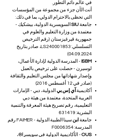
في عالم دائم التطور.
أنت الآن جزء من مجموعة من المؤسسات
التي تحظى بالاحترام الدولي، بما في ذلك:
جامعة
SIU
السويسرية الدولية، بيشكيك -
معتمدة من وزارة التعليم والعلوم في
جمهورية قيرغيزستان (رقم الترخيص
التسلسلي: LS240001853، صادر بتاريخ
04.09.2024)
ISBM
- المدرسة الدولية لإدارة الأعمال،
لوسيرن - حصلت على ترخيص بالعمل
وإصدار شهاداتها من مجلس التعليم والثقافة
(صادر في 12 أغسطس 2016)
أكاديمية
آي إس بي
الدولية، دبي - الإمارات
العربية المتحدة، معتمدة من هيئة دبي
التعليمية، رقم تصريح هيئة المعرفة والتنمية
البشرية: 631419
جامعة
ابن
سينا الطبية الدولية - FAIMER رقم
المدرسة: F0006354
OUS
- الأكاديمية الدولية في سويسرا®،