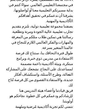
في مجتمعنا التعليمي العالمي. سواءً كنتم في
بداية مسيرتكم التعليمية معنا أو تُواصلونها،
يشرفنا أن ندعمكم في تحقيق أهدافكم
الأكاديمية والمهنية.
بصفتنا مجموعة تعليمية دولية، نلتزم بتقديم
تجارب تعليمية عالية الجودة ومرنة وتطلعية.
رسالتنا هي تمكين طلاب مثلكم من المعرفة
والمهارات والفكر العالمي اللازم للنجاح في
عالمنا المتغير بسرعة.
طوال فترة التحاقك بنا، ستتاح لك فرصة
الاستفادة من مدربين ذوي خبرة، وبرامج
مبتكرة، وبيئة أكاديمية داعمة مصممة
لمساعدتك على النجاح. نشجعك على المشاركة
الفعالة، وطرح الأسئلة، واستكشاف أفكار
جديدة، والاستفادة القصوى من كل فرصة تُتاح
لك.
فريق قيادتنا وأعضاء هيئة التدريس هنا
لإرشادكم ودعمكم في كل خطوة. نجاحكم هو
أولويتنا.
نتمنى لكم تجربة أكاديمية مُرضية وملهمة