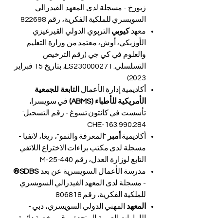
زيورخ - مسجلة لدى المعهد الفيدرالي
السويسري للملكية الفكرية، رقم 822698
معهد
كيوبي
التربوي الدولي القيرغيزي
الأوزبكي، أوش، معتمد من وزارة التعليم
والعلوم في كي جي (رقم الترخيص
التسلسلي: LS230000271، بتاريخ 15 فبراير
2023)
أكاديمية إدارة الأعمال
التابعة للجمعية
الأمريكية للأطباء (ABMS)
في سويسرا،
تأسست في كانتون تسوغ - رقم التسجيل:
CHE-163.990.284
أكاديمية
أمبر
"المعرفة والنمو"، ريغا، لاتفيا -
مسجلة لدى مكتب براءات الاختراع اللاتفي
التابع لوزارة العدل، رقم M-25-440
مدرسة الأعمال السويسرية عن بعد
SDBS®
- مسجلة لدى المعهد الفيدرالي السويسري
للملكية الفكرية، رقم 806818
المعهد
المهني الدولي السويسري، دبي -