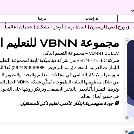
د
الدراسات
مرحبا
زيورخ
|
دبي
|
لوسيرن
|
لندن
|
ريغا
|
أوش
|
بيشكيك
|
عجمان
|
عالمياً
مجموعة VBNN للتعليم الذكي
VBNN FZE LLC – مجموعة التعليم الذكي
شركة VBNN FZE LLC هي شركة ديناميكية تابعة لمجمو
الإمارات العربي
سويسرا والابتكار العالمي في مجالات التعليم والبحث والتطوير ال
من خلال منظومتها الب
وتربط التميز الأكاديمي بالتأثير الحقيقي. وترتكز رؤيتها على التحو
في جميع أنحاء العالم.
📘 جودة سويسرية. ابتكار عالمي. تعليم ذكي للمستقبل.