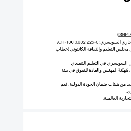
.
تعد مؤسسة ISBM سويسرا، المسجلة رسميًا تحت رقم السجل التجاري السويسري: CH-100.3.802.225-0،
 مجلس التعليم والثقافة الكانتوني (خطاب
أكاديمي السويسري في التعليم التنفيذي
ُهيّئةً المهنيين والقادة للتفوق في بيئة
بل العديد من هيئات ضمان الجودة الدولية، قيم
ي.
جارية العالمية.