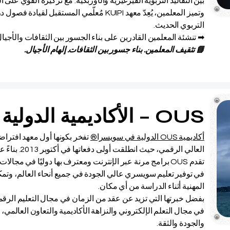
بين التقاليد التربوية القيرغيزية والأوزبكية. مع تركيزه القوي على ا
وتميز المعلمين، يُعِدّ معهد KUIPI مُعلّمي المستق
التربوي الحديث.
➡ تنشئة المعلمين القادرين على بناء الجسور بين الثقافات والأجيال
📘 تثقيف المعلمين. بناء جسور بين الثقافات. إلهام الأجيال.
OUS – الأكاديمية الدولية في سويسرا®
أكاديمية OUS الدولية في سويسرا®
تفخر بكونها أول معهد افترا
العالي الرقمي،
تقدم OUS برامج مرنة عبر الإنترنت ومعترف بها دوليًا في مجالا
في توفير تعليم سويسري عالي الجودة في جميع أنحاء العالم، وتمك
المهنية أثناء الدراسة من أي مكان.
في مجال التعلم الإلكتروني والنزاهة الأكاديمية والتعاون العال
والجودة والثقة.