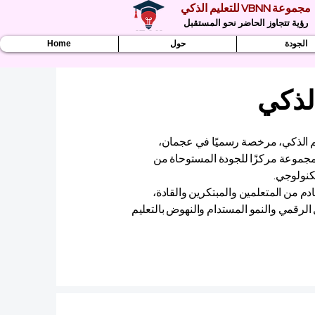
مجموعة VBNN للتعليم الذكي
رؤية تتجاوز الحاضر نحو المستقبل
الجودة
حول
Home
عة التعليم الذكي، مرخصة رسميًا في عجمان،
ة المتحدة (رقم الترخيص: 262425649888). تُعدّ المجموعة مركزًا للجودة المستوحاة من
تكنولوجي.
يئية الطموحة، تُمكّن شبكة VBNN الجيل القادم من المتعلمين والمبتكرين والقادة،
ل الرقمي والنمو المستدام والنهوض بالتعليم