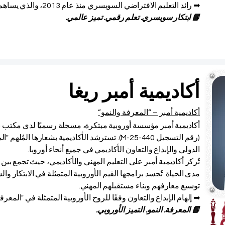
➡ رائد التعليم الافتراضي السويسري منذ عام 2013، والذي يساهم في تشكيل التعلم عبر الإنترنت العالمي.
📘 ابتكار سويسري. تعلم رقمي. تميز عالمي.
أكاديمية أمبر ريغا
أكاديمية أمبر – “المعرفة والنمو”
أكاديمية أمبر مؤسسة أوروبية مبتكرة، مسجلة رسميًا لدى مكتب براء
(رقم التسجيل M-25-440). تسترشد الأكاديمية بشعارها ا
الدولي والإبداع والتعاون الأكاديمي في جميع أنحاء أوروبا.
تُركز أكاديمية أمبر على التعليم المهني والأكاديمي، حيث تجمع بين
مدى الحياة. تُجسد برامجها القيم الأوروبية المتمثلة في الابتكار وا
توسيع معارفهم وبناء مستقبلهم المهني.
➡ إلهام الإبداع والتعاون وفقًا للروح الأوروبية المتمثلة في "المعرفة
📘 المعرفة. النمو. التميز الأوروبي.