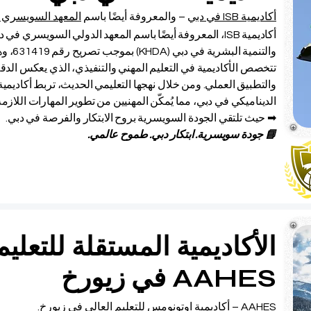
أكاديمية ISB في دبي
– والمعروفة أيضًا باسم
المعهد السويسري ا
أكاديمية ISB، المعروفة أيضًا باسم المعهد الدولي السويسر
والتنمية البشرية في دبي (KHDA) بموجب تصريح رقم 631419، وهي الهيئة التعليمية المعترف بها في دبي.
تتخصص الأكاديمية في التعليم المهني والتنفيذي، الذي يعكس الدقة
الديناميكي في دبي، مما يُمكّن المهنيين من تطوير المهارات اللازمة
➡ حيث تلتقي الجودة السويسرية بروح الابتكار والفرصة في دبي.
📘 جودة سويسرية. ابتكار دبي. طموح عالمي.
الأكاديمية المستقلة للتعليم
AAHES في زيورخ
AAHES –
أكاديمية اوتونومس للتعليم العالي في زيورخ.