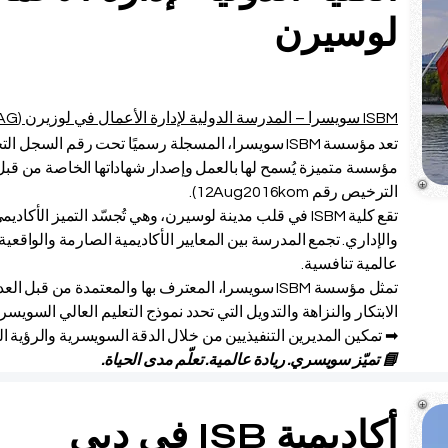
لوسيرن
ISBM سويسرا – المدرسة الدولية لإدارة الأعمال في لوزيرن (ISBM AG)
مؤسسة متميزة يُسمح لها بالعمل وإصدار شهاداتها الخاصة من قبل
الترخيص رقم 12Aug2016kom).
تقع كلية ISBM في قلب مدينة لوسيرن، وهي تُجسّد التميز ال
والإداري. تجمع المدرسة بين المعايير الأكاديمية الصارمة والواقعية، م
عالمية تنافسية.
تمثل مؤسسة ISBM سويسرا، المعترف بها والمعتمدة من ق
الابتكار والنزاهة والتدويل التي تحدد نموذج التعليم العالي السويسر
➡ تمكين المديرين التنفيذيين من خلال الدقة السويسرية والرؤية الت
📘 تميّز سويسري. ريادة عالمية. تعلّم مدى الحياة.
أكاديمية ISB في دبي