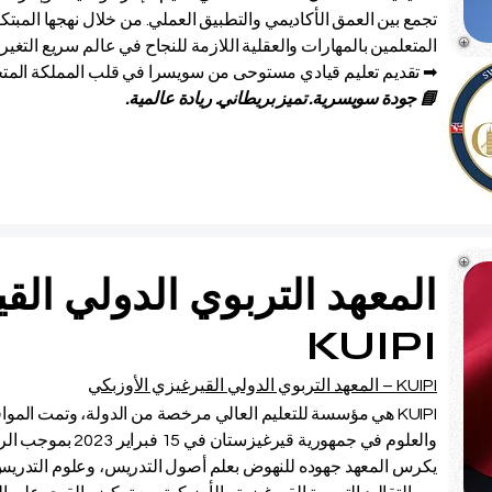
تجمع بين العمق الأكاديمي والتطبيق العملي. من خلال نهجها المبتكر
المتعلمين بالمهارات والعقلية اللازمة للنجاح في عالم سريع التغير.
➡ تقديم تعليم قيادي مستوحى من سويسرا في قلب المملكة المتح
📘 جودة سويسرية. تميز بريطاني. ريادة عالمية.
المعهد التربوي الدولي الق
KUIPI
KUIPI – المعهد التربوي الدولي القيرغيزي الأوزبكي
KUIPI هي مؤسسة للتعليم العالي مرخصة من الدولة، وتمت المواف
والعلوم في جمهورية قيرغيزستان في 15 فبراير 2023 بموجب الرقم التسلسلي للترخيص: LS230000271.
يكرس المعهد جهوده للنهوض بعلم أصول التدريس، وعلوم التدريس، و