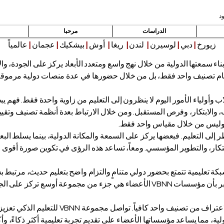
د
الدراسات
مرحبا
زيورخ
|
دبي
|
لوسيرن
|
لندن
|
ريغا
|
أوش
|
بيشكيك
|
عجمان
|
عالمياً
ليم الذكي على بناء سمعتها الدولية من خلال نهج واسع ومتعدد الأبعاد يركز على الج
اب وأولياء الأمور اليوم لا ينظرون إلى التعليم من زاوية واحدة فقط. فهم ي
ة، وليس من خلال مقياس واحد فقط.
لى التعليم. فبعضها يركز على السمعة والمكانة الدولية، بينما يسلط البعض
بكة تعليمية تتمتع بحضور دولي متنامٍ والتزام واضح بتعليم حديث، مرتبط ب
بالنسبة لأولياء الأمور، فيضيف ذلك ثقة أكبر بأن مؤسسات VBNN الأعضاء هي جزء م
في عالم التعليم التنافسي اليوم، لم يعد الاعتراف م
ة، مما يساعد مؤسساتها الأعضاء على تقديم تجربة تعليمية أكثر ذكاءً، وأكثر