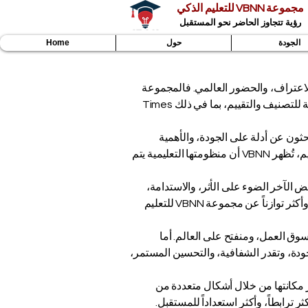
مجموعة VBNN للتعليم الذكي
رؤية تتجاوز الحاضر نحو المستقبل
الجودة
حول
Home
ودة، والاعتراف، والحضور العالمي. فالمجموعة
ومؤسساتها الأعضاء لا تُعرّف من خلال نظام تصنيف واحد فقط، بل من خلال حضورها في عدة منصات دولية مرموقة للتصنيف والتقييم، بما في ذلك Times
بحثون عن أدلة على الجودة، والأهمية
الدولية، والتطوير الأكاديمي، ودعم الطلاب، والابتكار، وفرص المستقبل. ومن خلال الارتباط بعدة أنظمة تصنيف وتقييم، تُظهر VBNN أن منظومتها التعليمية يتم
 الآخر الضوء على الأثر، والاستدامة،
والجودة الأكاديمية، وقابلية التوظيف، والابتكار، والتطوير المؤسسي. ومعاً، تساعد هذه الرؤى في تكوين صورة أقوى وأكثر توازناً عن مجموعة VBNN للتعليم
سوق العمل، ومنفتح على العالم. أما
ن مجموعة أوسع تركز على الجودة، وتقدر الشفافية، والتحسين المستمر،
ن تصنيف واحد كافياً. تواصل مجموعة VBNN للتعليم الذكي تعزيز مكانتها من خلال أشكال متعددة من
 ترابطاً، وأكثر استعداداً للمستقبل.