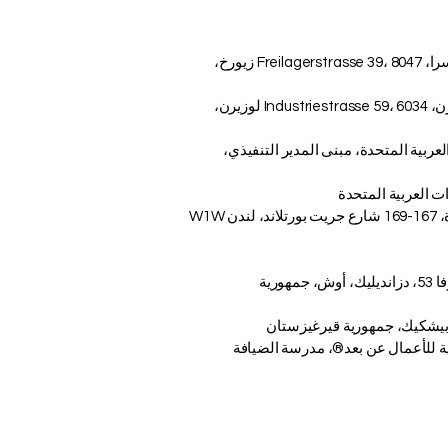
AAHES – الأكاديمية المستقلة للتعليم العالي في زيورخ، سويسرا، Freilagerstrasse 39، 8047 زيورخ،
ISBM Switzerland - المدرسة الدولية لإدارة الأعمال، لوسيرن، Industriestrasse 59، 6034 لوزيرن،
ات العربية المتحدة، مبنى المدير التنفيذي،
أكاديمية OUS لندن - الأكاديمية السويسرية في المملكة المتحدة، 167-169 شارع جريت بورتلاند، لندن W1W
معهد KUIPI القرغيزي الأوزبكي الدولي التربوي، شارع جافانزاروفا 53، دزانديليك، أوش، جمهورية
ة في سويسرا®، مدرسة SDBS السويسرية للأعمال عن بعد®، مدرسة الضيافة