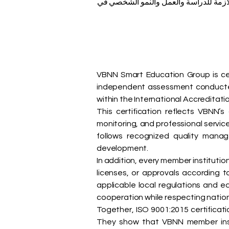
لية اللازمة للدراسة والعمل والنمو الشخصي في
VBNN Smart Education Group is ce
independent assessment conducted 
within the International Accreditati
This certification reflects VBNN
monitoring, and professional servic
follows recognized quality manag
development.
In addition, every member institutio
licenses, or approvals according t
applicable local regulations and 
cooperation while respecting nationa
Together, ISO 9001:2015 certificat
They show that VBNN member insti