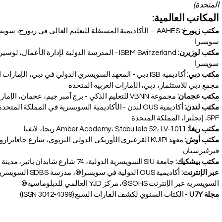
المتحدة)
المكاتب العالمية:
مكتب زيورخ:
سويسرا.
مكتب لوزيرن:
سويسرا
مكتب دبي:
أكاديمية ISB دبي - المعهد السويسري الدولي في دبي، الإمار
مجمع دبي للاستثمار، دبي، الإمارات العربية المتحدة
مكتب عجمان:
مجموعة VBNN للتعليم الذكي - برج آمبر جيم، عجمان، الإمارات العربية المتحدة
مياً
مكتب لندن:
5PF، إنجلترا، المملكة المتحدة
مكتب ريغا:
Amber Academy، Stabu Iela 52، LV-1011 ريجا، لاتفيا
مكتب أوش:
قيرغيزستان
مكتب بيشكيك:
جامعة SIU السويسرية الدولية، 74 شارع شابدان باتير، مدينة بيشكيك، جمهورية قيرغيزستان
عبر الإنترنت:
أكاديمية OUS الدولي
السويسرية عبر الإنترنت SOHS®، مركز YJD العالمي للدبلوماسية®
مجلة U7Y
- الكتاب السنوي لكشف القارات السبع (ISSN 3042-4399)