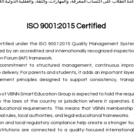
أعضاء إلى مساعدة الطلاب على اكتساب المعرفة، والمهارات، والثقة، والعقلية الدو
ISO 9001:2015 Certified
rtified under the ISO 9001:2015 Quality Management System
by an accredited and internationally recognized inspection
on Forum (IAF) framework.
’s commitment to structured management, continuous improv
e delivery. For parents and students, it adds an important lay
ement principles designed to support consistency, transpa
n of VBNN Smart Education Group is expected to hold the require
o the laws of the country or jurisdiction where it operates
educational requirements. This means that VBNN membership 
l rules, local authorities, and legal educational frameworks.
ion and local regulatory compliance help create a stronger f
tutions are connected to a quality-focused international