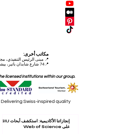
مكاتب أخرى:
📍
مبنى الرئيس التنفيذي، مجمع دبي للاستثمار (DIP)
📍74 شارع شابدان باتير، بيشكيك، قيرغيزستان
 licensed institutions within our group.
elivering Swiss-inspired quality
إنجازاتنا الأكاديمية: استكشف أبحاث SIU
على Web of Science