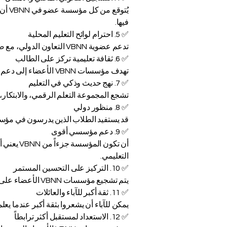
يُتو
فيها.
✅ 5. احترام لوائح التعليم المحلية
تدعم عضوية VBNN التعاون الدولي، مع ضمان التزام كل عضو بالقواعد واللوائح والمتطلبات التعليمية المحلية المعمول بها.
✅ 6. ثقافة تعليمية تركز على الطالب
تهدف مؤسسات VBNN الأعضاء إلى دعم المتعلمين من خلال تعليم حديث ومرن يركز على الطالب ويساعده على التقدم بثقة.
✅ 7. نهج حديث وذكي في التعليم
تشجع المجموعة التعلم الرقمي، والابتكار، 
✅ 8. منظور دولي
قد يستفيد الطلاب الذين يدرسون في مؤسسة عضو في VBNN من بيئة تعليمية تقدر التعاون الدولي، و
✅ 9. دعم مؤسسي أقوى
أن تكون 
التعليمي.
✅ 10. التركيز على التحسين المستمر
يتم تشجيع مؤسسات VBNN الأعضاء على تحسين خدماتها وأنظمتها وطرق تقديم التعليم مع مرور الوقت، مما يخلق تجربة أكثر موثوقية للطلاب وأولياء الأمور.
✅ 11. ثقة أكبر للآباء والعائلات
يمكن للآباء أن يشعروا بثقة أكبر عندما يعلمون أن المؤسسة العضو في VBNN تنتمي إلى شبكة 
✅ 12. الاستعداد لمستقبل أكثر ترابطاً