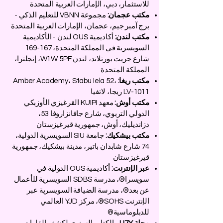
للاستثمار، دبي، الإمارات العربية المتحدة
مكتب عجمان:
مجموعة VBNN للتعليم الذكي -
برج آمبر جيم، عجمان، الإمارات العربية المتحدة
مكتب لندن:
أكاديمية OUS لندن - الأكاديمية
السويسرية في المملكة المتحدة، 167-169
شارع جريت بورتلاند، لندن W1W 5PF، إنجلترا،
المملكة المتحدة
مكتب ريغا:
Amber Academy، Stabu Iela 52،
LV-1011 ريجا، لاتفيا
مكتب أوش:
معهد KUIPI القرغيزي الأوزبكي
الدولي التربوي، شارع جافانزاروفا 53،
دزانديليك، أوش، جمهورية قيرغيزستان
مكتب بيشكيك:
جامعة SIU السويسرية الدولية،
74 شارع شابدان باتير، مدينة بيشكيك، جمهورية
قيرغيزستان
عبر الإنترنت:
أكاديمية OUS الدولية في
سويسرا®، مدرسة SDBS السويسرية للأعمال
عن بعد®، مدرسة الضيافة السويسرية عبر
الإنترنت SOHS®، مركز YJD العالمي
للدبلوماسية®