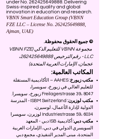
under No.
262425649888
. Delivering
Swiss-inspired quality and global
innovation in education and research.
VBNN Smart Education Group (VBNN
FZE LLC – License No.
262425649888
,
Ajman, UAE)
© جميع الحقوق محفوظة.
مجموعة VBNN للتعليم الذكي (VBNN FZE
LLC - رقم الترخيص
262425649888
،
عجمان، الإمارات العربية المتحدة)
المكاتب العالمية:
مكتب زيورخ:
AAHES – الأكاديمية المستقلة
للتعليم العالي في زيورخ، سويسرا،
Freilagerstrasse 39، 8047 زيورخ، سويسرا.
مكتب لوزيرن:
ISBM Switzerland - المدرسة
الدولية لإدارة الأعمال، لوسيرن،
Industriestrasse 59، 6034 لوزيرن، سويسرا
مكتب دبي:
أكاديمية ISB دبي - المعهد
السويسري الدولي في دبي، الإمارات العربية
المتحدة، مبنى المدير التنفيذي، مجمع دبي