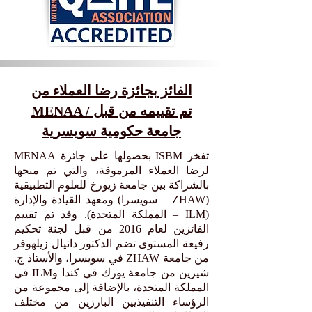
الفائز بجائزة رضا العملاء من
MENAA / تم تقييمه من قبل
جامعة حكومية سويسرية
تفخر ISBM بحصولها على جائزة MENAA
لرضا العملاء المرموقة، والتي تم منحها
بالشراكة بين جامعة زيورخ للعلوم التطبيقية
(ZHAW – سويسرا) ومعهد القيادة والإدارة
(ILM – المملكة المتحدة). وقد تم تقييم
الفائزين لعام 2016 من قبل لجنة تحكيم
رفيعة المستوى تضم الدكتور دانيال زيلهوفر
من جامعة ZHAW في سويسرا، والأستاذ ج.
شيرين من جامعة يورك في كندا وILM في
المملكة المتحدة، بالإضافة إلى مجموعة من
الرؤساء التنفيذيين البارزين من مختلف