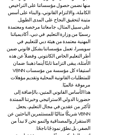
منها نضمن حصول مؤسساتنا على التراخيص
الكاملة، والالتزام القانوني، والبناء على أسس
متينة لتحقيق النجاح على المدى الطويل.
على سبيل المثال، جامعاتنا مرخصة ومعتمدة
رسميًا من وزارة التعليم. في دبي، أكاديمياتنا
المهنية معتمدة من هيئة دبي للتعليم. في
سويسرا، تعمل مؤسساتنا بشكل قانوني ضمن
أطر التعليم الخاص الكانتوني. وفضلاً عن هذه
الأمثلة، يبقى التزامنا ثابتًا أينما ذهبنا: ضمان
استيفاء كل مؤسسة من مؤسسات VBNN
للمتطلبات القانونية المحلية وتقديم مؤهلات
مرموقة عالميًا.
هذا الأساس القانوني المتين، بالإضافة إلى
حضورنا الدولي الاستراتيجي وخبرتنا الممتدة
لأكثر من عقدين في مجال التعليم، يجعل
VBNN شريكًا مثاليًا للمستثمرين الباحثين عن
الاستقرار والمصداقية والنمو. نحن لا نبدأ من
الصفر، بل نطوّر نموذجًا ناجحًا.