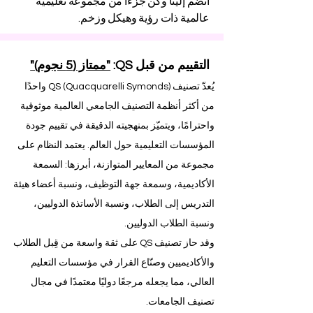
انضم إلينا وكن جزءًا من مجموعة تعليمية
عالمية ذات رؤية وهيكل وزخم.
التقييم من قبل QS:
"ممتاز (5 نجوم)"
يُعدّ تصنيف QS (Quacquarelli Symonds) واحدًا
من أكثر أنظمة التصنيف الجامعي العالمية موثوقية
واحترامًا، ويتميّز بمنهجيته الدقيقة في تقييم جودة
المؤسسات التعليمية حول العالم. يعتمد النظام على
مجموعة من المعايير المتوازنة، أبرزها: السمعة
الأكاديمية، وسمعة جهة التوظيف، ونسبة أعضاء هيئة
التدريس إلى الطلاب، ونسبة الأساتذة الدوليين،
ونسبة الطلاب الدوليين.
وقد حاز تصنيف QS على ثقة واسعة من قِبل الطلاب
والأكاديميين وصنّاع القرار في مؤسسات التعليم
العالي، مما يجعله مرجعًا دوليًا معتمدًا في مجال
تصنيف الجامعات.