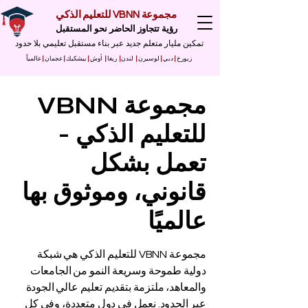
مجموعة VBNN للتعليم الذكي
رؤية تتجاوز الحاضر نحو المستقبل
تمكين مليار متعلم جديد عبر بناء مستقبل تعليمي بلا حدود
زيورخ
|
دبي
|
لوسيرن
|
لندن
|
ريغا
|
أوش
|
بيشكيك
|
عجمان
|
عالمياً
مجموعة VBNN
للتعليم الذكي -
تعمل بشكل
قانوني، وموثوق بها
عالميًا
مجموعة VBNN للتعليم الذكي هي شبكة
دولية طموحة وسريعة النمو من الجامعات
والمعاهد، ملتزمة بتقديم تعليم عالي الجودة
عبر الحدود. نعمل في دول متعددة، وفي كل