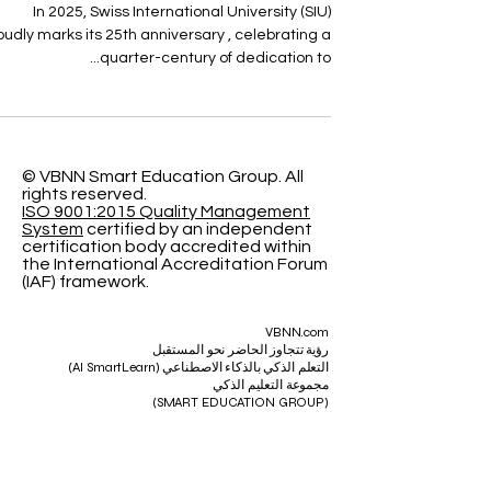
25 Years of Excellence in
Higher and Vocational
Education
In 2025, Swiss International University (SIU)
oudly marks its 25th anniversary , celebrating a
quarter-century of dedication to...
© VBNN Smart Education Group.
All
rights reserved.
ISO 9001:2015 Quality Management
System
certified by an independent
certification body accredited within
the International Accreditation Forum
(IAF) framework.
VBNN.com
رؤية تتجاوز الحاضر نحو المستقبل
التعلم الذكي بالذكاء الاصطناعي (AI SmartLearn)