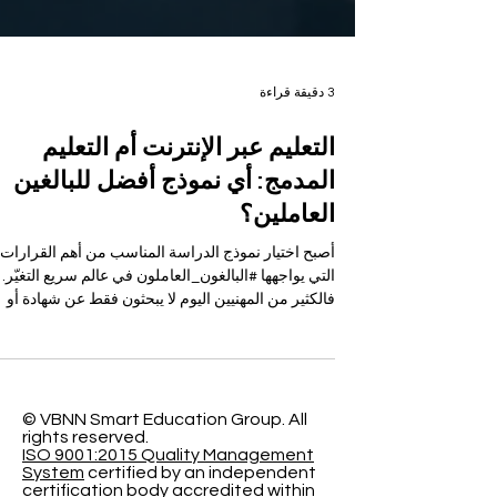
3 دقيقة قراءة
التعليم عبر الإنترنت أم التعليم
المدمج: أي نموذج أفضل للبالغين
العاملين؟
أصبح اختيار نموذج الدراسة المناسب من أهم القرارات
التي يواجهها #البالغون_العاملون في عالم سريع التغيّر.
فالكثير من المهنيين اليوم لا يبحثون فقط عن شهادة أو
برنامج دراسي، بل يبحثون عن طريقة تعلم تساعدهم ع
تطوير مسارهم المهني دون أن يضطروا إلى ترك أعماله
أو إهمال مسؤولياتهم العائلية والشخصية. لذلك يظهر
سؤال مهم: هل #التعليم_عبر_الإنترنت هو الخيار الأفض
أم أن #التعليم_المدمج يقدم تجربة أكثر توازناً؟ يعتمد