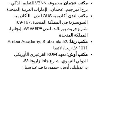
السويسري الدولي في دبي، الإمارات العربية
المتحدة، مبنى المدير التنفيذي، مجمع دبي
للاستثمار، دبي، الإمارات العربية المتحدة
مكتب عجمان:
مجموعة VBNN للتعليم الذكي -
برج آمبر جيم، عجمان، الإمارات العربية المتحدة
مكتب لندن:
أكاديمية OUS لندن - الأكاديمية
السويسرية في المملكة المتحدة، 167-169
شارع جريت بورتلاند، لندن W1W 5PF، إنجلترا،
المملكة المتحدة
مكتب ريغا:
Amber Academy، Stabu Iela 52،
LV-1011 ريجا، لاتفيا
مكتب أوش:
معهد KUIPI القرغيزي الأوزبكي
الدولي التربوي، شارع جافانزاروفا 53،
دزانديليك، أوش، جمهورية قيرغيزستان
مكتب بيشكيك:
جامعة SIU السويسرية الدولية،
74 شارع شابدان باتير، مدينة بيشكيك، جمهورية
قيرغيزستان
عبر الإنترنت:
أكاديمية OUS الدولية في
سويسرا®، مدرسة SDBS السويسرية للأعمال
عن بعد®، مدرسة الضيافة السويسرية عبر