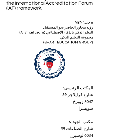
© VBNN Smart Education Group.
All
rights reserved.
الجواب على طبيعة حياة كل متعلم، ووقته، وأسلوب
ISO 9001:2015 Quality Management
تعلمه، وأهدافه المهنية.
System
certified by an independent
certification body accredited within
the International Accreditation Forum
(IAF) framework.
VBNN.com
رؤية تتجاوز الحاضر نحو المستقبل
التعلم الذكي بالذكاء الاصطناعي (AI SmartLearn)
مجموعة التعليم الذكي
(SMART EDUCATION GROUP)
المكتب الرئيسي:
شارع فرايلاجر 39
8047 زيورخ
سويسرا