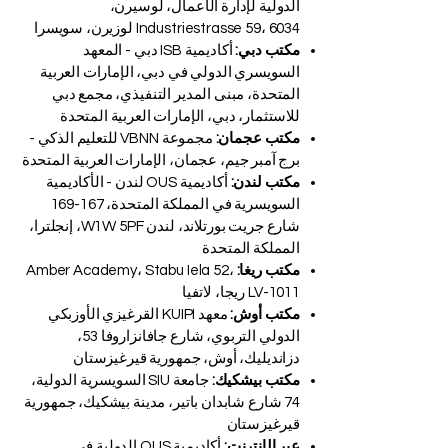
مكتب لوزيرن:
ISBM Switzerland - المدرسة
الدولية لإدارة الأعمال، لوسيرن،
Industriestrasse 59، 6034 لوزيرن، سويسرا
مكتب دبي:
أكاديمية ISB دبي - المعهد
السويسري الدولي في دبي، الإمارات العربية
المتحدة، مبنى المدير التنفيذي، مجمع دبي
للاستثمار، دبي، الإمارات العربية المتحدة
مكتب عجمان:
مجموعة VBNN للتعليم الذكي -
برج آمبر جيم، عجمان، الإمارات العربية المتحدة
مكتب لندن:
أكاديمية OUS لندن - الأكاديمية
السويسرية في المملكة المتحدة، 167-169
شارع جريت بورتلاند، لندن W1W 5PF، إنجلترا،
المملكة المتحدة
مكتب ريغا:
Amber Academy، Stabu Iela 52،
LV-1011 ريجا، لاتفيا
مكتب أوش:
معهد KUIPI القرغيزي الأوزبكي
الدولي التربوي، شارع جافانزاروفا 53،
دزانديليك، أوش، جمهورية قيرغيزستان
مكتب بيشكيك:
جامعة SIU السويسرية الدولية،
74 شارع شابدان باتير، مدينة بيشكيك، جمهورية