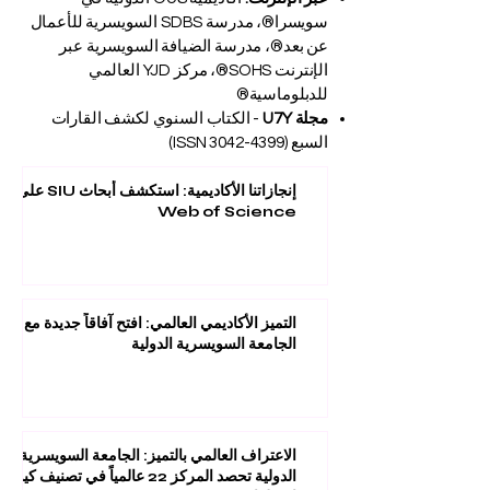
قيرغيزستان
عبر الإنترنت:
أكاديمية OUS الدولية في
سويسرا®، مدرسة SDBS السويسرية للأعمال
عن بعد®، مدرسة الضيافة السويسرية عبر
الإنترنت SOHS®، مركز YJD العالمي
للدبلوماسية®
مجلة U7Y
- الكتاب السنوي لكشف القارات
السبع (ISSN
3042-4399)
إنجازاتنا الأكاديمية: استكشف أبحاث SIU على
Web of Science
التميز الأكاديمي العالمي: افتح آفاقاً جديدة مع
الجامعة السويسرية الدولية
الاعتراف العالمي بالتميز: الجامعة السويسرية