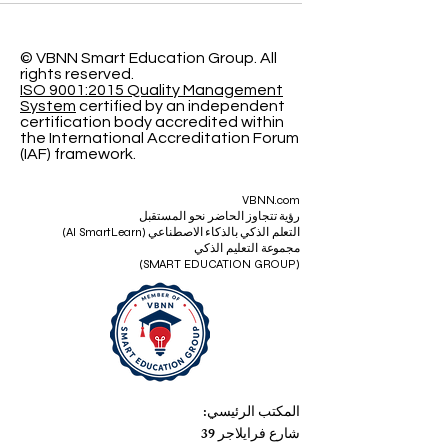
تطوير مسارهم المهني دون أن يضطروا إلى ترك أعماله
أو إهمال مسؤولياتهم العائلية والشخصية. لذلك يظهر
سؤال مهم: هل #التعليم_عبر_الإنترنت هو الخيار الأفض
أم أن #التعليم_المدمج يقدم تجربة أكثر توازناً؟ يعتمد
© VBNN Smart Education Group.
All
rights reserved.
الجواب على طبيعة حياة كل متعلم، ووقته، وأسلوب
ISO 9001:2015 Quality Management
تعلمه، وأهدافه المهنية.
System
certified by an independent
certification body accredited within
the International Accreditation Forum
(IAF) framework.
VBNN.com
رؤية تتجاوز الحاضر نحو المستقبل
التعلم الذكي بالذكاء الاصطناعي (AI SmartLearn)
مجموعة التعليم الذكي
(SMART EDUCATION GROUP)
المكتب الرئيسي: