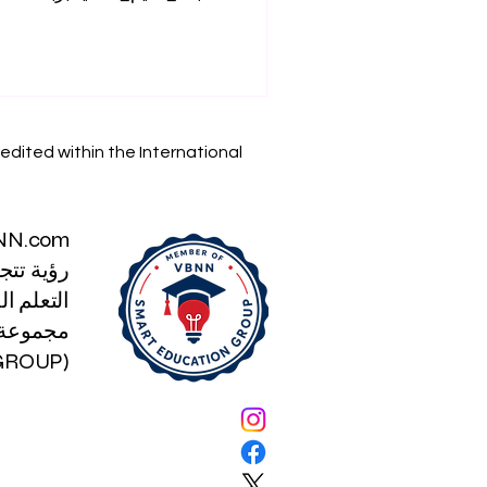
القارات بسلاسة، مما يخلق تبادلاً د
خلال سد الفجوات الجغرافية، توفر 
في منطقتنا العربية الطموحة، وص
أكاديمية متنوعة، وموارد رقمية مت
للغاية. ومع تنامي الطلب العالمي ع
edited within the International
NN.com
رؤية تتج
التعلم الذكي
مجموعة ا
(SMART EDUCATION GROUP)