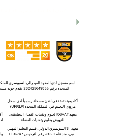
تُصنف الجامعة السويسرية الدولية (SIU) ضمن أفضل 401-600 جامعة على مستوى العالم بحسب
تحتل الجامعة السويسرية الدولية المرتبة 22 
تحتل الجامعة السويسرية 
أكاديمية OUS في لندن مسجلة رسمياً لدى سجل
مزودي التعليم في المملكة المتحدة (UKRLP).
معهد IOSAAT لعلوم وتقنيات الفضاء التطبيقية،
أك
للنهوض بعلوم وتقنيات الفضاء
لد
معهد SII السويسري الدولي، قسم التعليم المهني
– دبي، منذ عام 2023، رقم الترخيص 1196747
وا