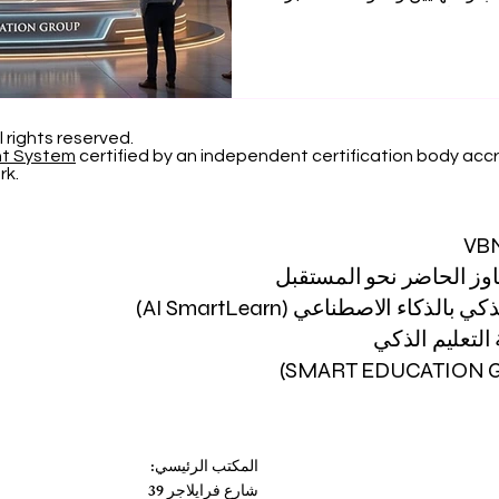
يناميكياً للأفكار والمعرفة. من
هذه الشبكات للأفراد، ولا سيما
ولاً غير مسبوق إلى وجهات نظر
قدمة، ونماذج تعليمية مرنة
لى التعليم العابر للحدود، تت
l rights reserved.
nt System
certified by an independent certification body accr
rk.
VB
اوز الحاضر نحو المستقبل
 بالذكاء الاصطناعي (AI SmartLearn)
لتعليم الذكي
المكتب الرئيسي:
شارع فرايلاجر 39