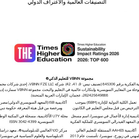
التصنيفات العالمية والاعتراف الدولي
تصنيف تايمز للتعل
عالمياً
في تصنيفات QS العالمية للجامعات: تصنيفات ماجستير إدارة الأعمال التنفيذية 2026 - مشترك.
الدولية المرتبة الثالثة عالمياً
في التصنيف العالمي QRNW للجامعات عبر الوطنية (GRTU) 2027.
كما أن الجامعة السويسرية الدولية SIU معترف بها
من MENAA، وجائزة أفضل جامعة حديثة، وجائزة رضا الطلاب.
مجموعة VBNN للتعليم الذكي©
اسم مسجل لدى المعهد الفيدرالي السويسري للملكية 
262425649888، عجمان، الإمارات العربية المتحدة).
تعمل الكلية الدولية للإدارة (ISBM) بموجب
أكاديمية ISB (المعهد السويسري الدولي) مص
الترخيص من قبل مجلس التعليم في الكانتون
ومرخصة من قبل هيئة المعرفة، حكومة دبي
اديمية إدارة الأعمال في سويسرا، اسم مسجل
مجلة U7Y الأكاديمية، مسجلة في المكتبة الوط
ى المعهد الفيدرالي السويسري للملكية الفكرية
السويسرية ISSN 3042-4399
أكاديمية AAHES المستقلة للتعليم العالي
مركز YJD العالمي للدبلوماسية®، معهد دراس
لمهني في زيورخ، سويسرا، تأسست عام 2013
الدبلوماسية والعلوم السياسية في سويسرا