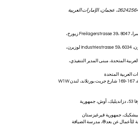
مجموعة VBNN للتعليم الذكي (VBNN FZE LLC - رقم الترخيص 262425649888، عجمان، الإمارات العربية
AAHES – الأكاديمية المستقلة للتعليم العالي في زيورخ، سويسرا، Freilagerstrasse 39، 8047 زيورخ،
ISBM Switzerland - المدرسة الدولية لإدارة الأعمال، لوسيرن، Industriestrasse 59، 6034 لوزيرن،
ات العربية المتحدة، مبنى المدير التنفيذي،
أكاديمية OUS لندن - الأكاديمية السويسرية في المملكة المتحدة، 167-169 شارع جريت بورتلاند، لندن W1W
معهد KUIPI القرغيزي الأوزبكي الدولي التربوي، شارع جافانزاروفا 53، دزانديليك، أوش، جمهورية
ة في سويسرا®، مدرسة SDBS السويسرية للأعمال عن بعد®، مدرسة الضيافة