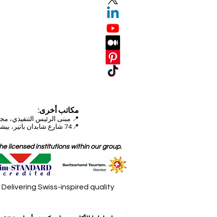
مكاتب أخرى:
📍
مبنى الرئيس التنفيذي، مجمع دبي للاستثمار (DIP)
📍74 شارع شابدان باتير، بيشكيك، قيرغيزستان
 licensed institutions within our group.
elivering Swiss-inspired quality