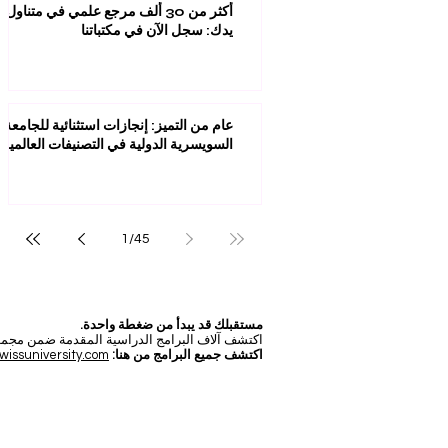
أكثر من 30 ألف مرجع علمي في متناول
يدك: سجل الآن في مكتباتنا
عام من التميز: إنجازات استثنائية للجامعة
السويسرية الدولية في التصنيفات العالمية
1
/
45
مستقبلك قد يبدأ من ضغطة واحدة.
اكتشف آلاف البرامج الدراسية المقدمة ضمن مجموعة VBNN في 9 مدن دولية. اختر البرنامج الذي يناسب أهدافك، لغتك، وطمو
اكتشف جميع البرامج من هنا:
wissuniversity.com/