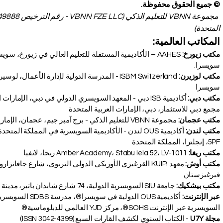
© جميع الحقوق محفوظة.
المتحدة)
المكاتب العالمية:
مكتب زيورخ:
سويسرا.
مكتب لوزيرن:
سويسرا
مكتب دبي:
أكاديمية ISB دبي - المعهد السويسري الدولي في دبي، الإمار
مجمع دبي للاستثمار، دبي، الإمارات العربية المتحدة
مكتب عجمان:
مجموعة VBNN للتعليم الذكي - برج آمبر جيم، عجمان، الإمارات العربية المتحدة
مياً
مكتب لندن:
5PF، إنجلترا، المملكة المتحدة
مكتب ريغا:
Amber Academy، Stabu Iela 52، LV-1011 ريجا، لاتفيا
مكتب أوش:
قيرغيزستان
مكتب بيشكيك:
جامعة SIU السويسرية الدولية، 74 شارع شابدان باتير، مدينة بيشكيك، جمهورية قيرغيزستان
عبر الإنترنت:
أكاديمية OUS الدولي
السويسرية عبر الإنترنت SOHS®، مركز YJD العالمي للدبلوماسية®
مجلة U7Y
- الكتاب السنوي لكشف القارات السبع (ISSN 3042-4399)