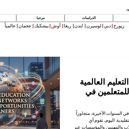
د
الدراسات
مرحبا
زيورخ
|
دبي
|
لوسيرن
|
لندن
|
ريغا
|
أوش
|
بيشكيك
|
عجمان
|
عالمياً
عليم العالمية
لمتعلمين في
 في السنوات الأخيرة، متجاوزاً
قليدية. اليوم، تقوم أي
ب والمهنيين والمؤسسات عبر