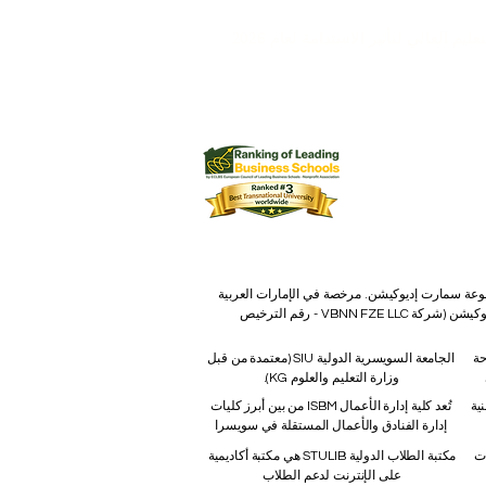
يم العالي لتأثير الاستدامة لعام 2026
 كجامعة مصنفة من فئة 5 نجوم من قبل QS وحصلت على العديد من الجوائز، بما في ذلك جائزة رضا العملاء
الفكرية برقم 845306 (تصنيف نيس: 9، 41، 42). شركة VBNN FZE LLC، إحدى شركات مجموعة سمارت إديوكيشن. مرخصة في الإمارات العربية
المتحدة برقم 262425649888. تقدم جودة مستوحاة من المعايير السويسرية وابتكارات عالمية في التعليم والبحث. مجموعة VBNN سمارت إديوكيشن (شركة VBNN FZE LLC - رقم الترخيص
رحة
الجامعة السويسرية الدولية
SIU
(
معتمدة من قبل
وزارة التعليم والعلوم KG).
نية
تُعد كلية إدارة الأعمال ISBM من بين أبرز كليات
إدارة الفنادق والأعمال المستقلة في سويسرا
ات
مكتبة الطلاب الدولية STULIB هي مكتبة أكاديمية
على الإنترنت لدعم الطلاب