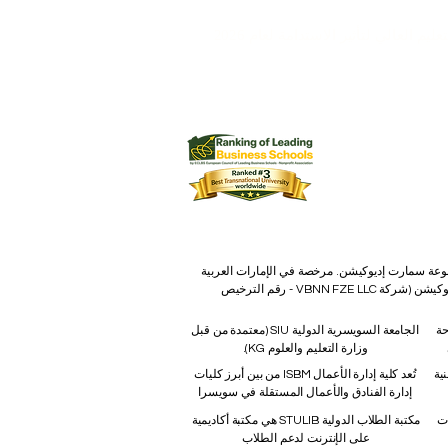
يم العالي لتأثير الاستدامة لعام 2026
 كجامعة مصنفة من فئة 5 نجوم من قبل QS وحصلت على العديد من الجوائز، بما في ذلك جائزة رضا العملاء
الفكرية برقم 845306 (تصنيف نيس: 9، 41، 42). شركة VBNN FZE LLC، إحدى شركات مجموعة سمارت إديوكيشن. مرخصة في الإمارات العربية
المتحدة برقم 262425649888. تقدم جودة مستوحاة من المعايير السويسرية وابتكارات عالمية في التعليم والبحث. مجموعة VBNN سمارت إديوكيشن (شركة VBNN FZE LLC - رقم الترخيص
رحة
الجامعة السويسرية الدولية
SIU
(
معتمدة من قبل
وزارة التعليم والعلوم KG).
نية
تُعد كلية إدارة الأعمال ISBM من بين أبرز كليات
إدارة الفنادق والأعمال المستقلة في سويسرا
ات
مكتبة الطلاب الدولية STULIB هي مكتبة أكاديمية
على الإنترنت لدعم الطلاب