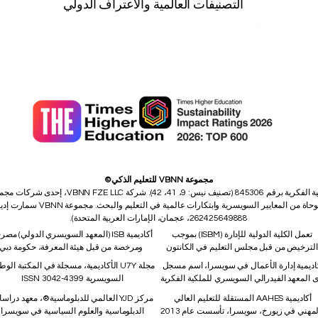
التصنيفات العالمية والاعتراف الدولي
تصنيف تايمز للتعل
عالمياً
في تصنيفات QS العالمية للجامعات: تصنيفات ماجستير إدارة الأعمال التنفيذية 2026 - مشترك.
الدولية المرتبة الثالثة عالمياً
في التصنيف العالمي QRNW للجامعات عبر الوطنية (GRTU) 2027.
كما أن الجامعة السويسرية الدولية SIU معترف بها
من MENAA، وجائزة أفضل جامعة حديثة، وجائزة رضا الطلاب.
مجموعة VBNN للتعليم الذكي©
اسم مسجل لدى المعهد الفيدرالي السويسري للملكية 
262425649888، عجمان، الإمارات العربية المتحدة).
تعمل الكلية الدولية للإدارة (ISBM) بموجب
أكاديمية ISB (المعهد السويسري الدولي) مص
الترخيص من قبل مجلس التعليم في الكانتون
ومرخصة من قبل هيئة المعرفة، حكومة دبي
اديمية إدارة الأعمال في سويسرا، اسم مسجل
مجلة U7Y الأكاديمية، مسجلة في المكتبة الوط
ى المعهد الفيدرالي السويسري للملكية الفكرية
السويسرية ISSN 3042-4399
أكاديمية AAHES المستقلة للتعليم العالي
مركز YJD العالمي للدبلوماسية®، معهد دراس
لمهني في زيورخ، سويسرا، تأسست عام 2013
الدبلوماسية والعلوم السياسية في سويسرا