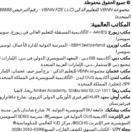
© جميع الحقوق محفوظة.
المتحدة)
المكاتب العالمية:
مكتب زيورخ:
سويسرا.
مكتب لوزيرن:
سويسرا
مكتب دبي:
أكاديمية ISB دبي - المعهد السويسري الدولي في دبي، الإمار
مجمع دبي للاستثمار، دبي، الإمارات العربية المتحدة
مكتب عجمان:
مجموعة VBNN للتعليم الذكي - برج آمبر جيم، عجمان، الإمارات العربية المتحدة
مياً
مكتب لندن:
5PF، إنجلترا، المملكة المتحدة
مكتب ريغا:
Amber Academy، Stabu Iela 52، LV-1011 ريجا، لاتفيا
مكتب أوش:
قيرغيزستان
مكتب بيشكيك:
جامعة SIU السويسرية الدولية، 74 شارع شابدان باتير، مدينة بيشكيك، جمهورية قيرغيزستان
عبر الإنترنت:
أكاديمية OUS الدولي
السويسرية عبر الإنترنت SOHS®، مركز YJD العالمي للدبلوماسية®
مجلة U7Y
- الكتاب السنوي لكشف القارات السبع (ISSN 3042-4399)