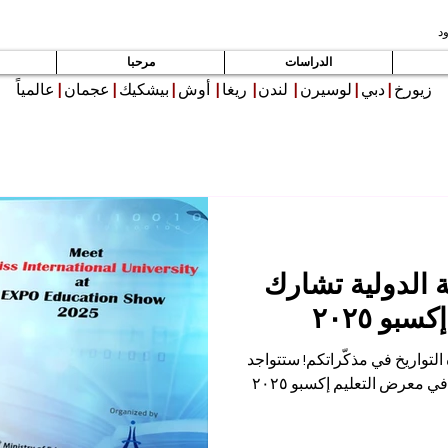
د
الدراسات
مرحبا
زيورخ
|
دبي
|
لوسيرن
|
لندن
|
ريغا
|
أوش
|
بيشكيك
|
عجمان
|
عالمياً
 الدولية تشارك
و ٢٠٢٥
لتواريخ في مذكّراتكم! ستتواجد
الجامعة السويسرية الدولية (SIU) في معرض التعليم إكسبو ٢٠٢٥