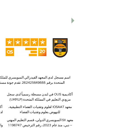
تُصنف الجامعة السويسرية الدولية (SIU) ضمن أفضل 401-600 جامعة على مستوى العالم بحسب
تحتل الجامعة السويسرية الدولية المرتبة 22 
تحتل الجامعة السويسرية 
أكاديمية OUS في لندن مسجلة رسمياً لدى سجل
مزودي التعليم في المملكة المتحدة (UKRLP).
معهد IOSAAT لعلوم وتقنيات الفضاء التطبيقية،
أك
للنهوض بعلوم وتقنيات الفضاء
لد
معهد SII السويسري الدولي، قسم التعليم المهني
– دبي، منذ عام 2023، رقم الترخيص 1196747
وا