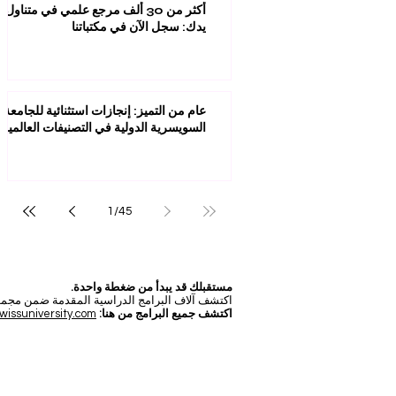
أكثر من 30 ألف مرجع علمي في متناول
يدك: سجل الآن في مكتباتنا
عام من التميز: إنجازات استثنائية للجامعة
السويسرية الدولية في التصنيفات العالمية
1
/
45
مستقبلك قد يبدأ من ضغطة واحدة.
اكتشف آلاف البرامج الدراسية المقدمة ضمن مجموعة VBNN في 9 مدن دولية. اختر البرنامج الذي يناسب أهدافك، لغتك، وطمو
اكتشف جميع البرامج من هنا:
wissuniversity.com/