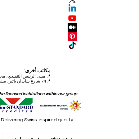
مكاتب أخرى:
📍
مبنى الرئيس التنفيذي، مجمع دبي للاستثمار (DIP)
📍74 شارع شابدان باتير، بيشكيك، قيرغيزستان
 licensed institutions within our group.
elivering Swiss-inspired quality