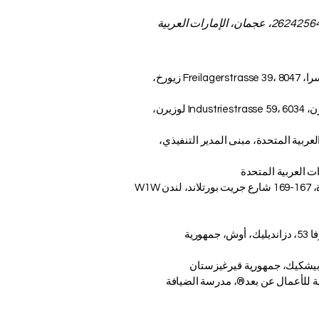
مجموعة VBNN للتعليم الذكي (VBNN FZE LLC - رقم الترخيص 262425649888، عجمان، الإمارات العربية
AAHES – الأكاديمية المستقلة للتعليم العالي في زيورخ، سويسرا، Freilagerstrasse 39، 8047 زيورخ،
ISBM Switzerland - المدرسة الدولية لإدارة الأعمال، لوسيرن، Industriestrasse 59، 6034 لوزيرن،
ات العربية المتحدة، مبنى المدير التنفيذي،
أكاديمية OUS لندن - الأكاديمية السويسرية في المملكة المتحدة، 167-169 شارع جريت بورتلاند، لندن W1W
معهد KUIPI القرغيزي الأوزبكي الدولي التربوي، شارع جافانزاروفا 53، دزانديليك، أوش، جمهورية
ة في سويسرا®، مدرسة SDBS السويسرية للأعمال عن بعد®، مدرسة الضيافة