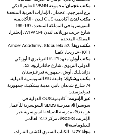
المتحدة، مبنى المدير التنفيذي، مجمع دبي
للاستثمار، دبي، الإمارات العربية المتحدة
مكتب عجمان:
مجموعة VBNN للتعليم الذكي -
برج آمبر جيم، عجمان، الإمارات العربية المتحدة
مكتب لندن:
أكاديمية OUS لندن - الأكاديمية
السويسرية في المملكة المتحدة، 167-169
شارع جريت بورتلاند، لندن W1W 5PF، إنجلترا،
المملكة المتحدة
مكتب ريغا:
Amber Academy، Stabu Iela 52،
LV-1011 ريجا، لاتفيا
مكتب أوش:
معهد KUIPI القرغيزي الأوزبكي
الدولي التربوي، شارع جافانزاروفا 53،
دزانديليك، أوش، جمهورية قيرغيزستان
مكتب بيشكيك:
جامعة SIU السويسرية الدولية،
74 شارع شابدان باتير، مدينة بيشكيك، جمهورية
قيرغيزستان
عبر الإنترنت:
أكاديمية OUS الدولية في
سويسرا®، مدرسة SDBS السويسرية للأعمال
عن بعد®، مدرسة الضيافة السويسرية عبر
الإنترنت SOHS®، مركز YJD العالمي
للدبلوماسية®