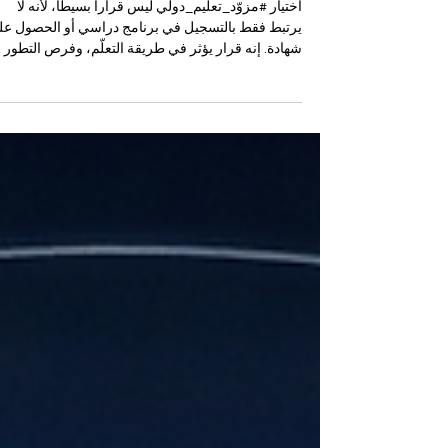
اختيار مزوّد تعليم دولي؟
اختيار #مزوّد_تعليم_دولي ليس قراراً بسيطاً، لأنه لا
يرتبط فقط بالتسجيل في برنامج دراسي أو الحصول عل
شهادة. إنه قرار يؤثر في طريقة التعلّم، وفرص التطور
المهني، والثقة بالمؤسسة التي ترافق الطالب خلال رحل
التعليمية. لذلك، من المهم أن يعرف الطالب ما الذي يج
أن يبحث عنه قبل اتخاذ القرار. أول ما ينبغي الانتباه إليه 
#الهوية_الأكاديمية للمزوّد التعليمي. يجب أن تكون
المعلومات واضحة حول الجهة التعليمية، ومكان عملها،
وطريقة تنظيم خدماتها، وتراخيصها أو تسجيلها، ونموذجه
التعليمي.